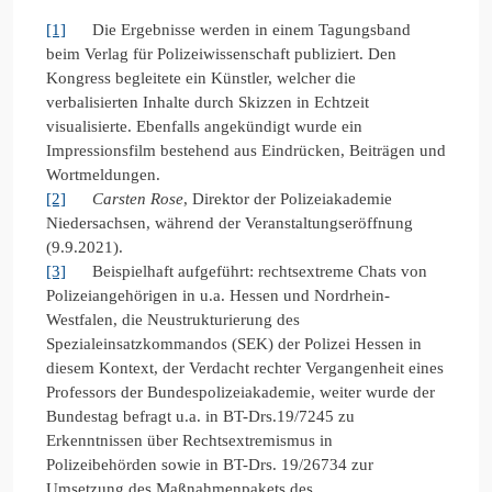
[1]
Die Ergebnisse werden in einem Tagungsband
beim Verlag für Polizeiwissenschaft publiziert. Den
Kongress begleitete ein Künstler, welcher die
verbalisierten Inhalte durch Skizzen in Echtzeit
visualisierte. Ebenfalls angekündigt wurde ein
Impressionsfilm bestehend aus Eindrücken, Beiträgen und
Wortmeldungen.
[2]
Carsten Rose
, Direktor der Polizeiakademie
Niedersachsen, während der Veranstaltungseröffnung
(9.9.2021).
[3]
Beispielhaft aufgeführt: rechtsextreme Chats von
Polizeiangehörigen in u.a. Hessen und Nordrhein-
Westfalen, die Neustrukturierung des
Spezialeinsatzkommandos (SEK) der Polizei Hessen in
diesem Kontext, der Verdacht rechter Vergangenheit eines
Professors der Bundespolizeiakademie, weiter wurde der
Bundestag befragt u.a. in BT-Drs.19/7245 zu
Erkenntnissen über Rechtsextremismus in
Polizeibehörden sowie in BT-Drs. 19/26734 zur
Umsetzung des Maßnahmenpakets des