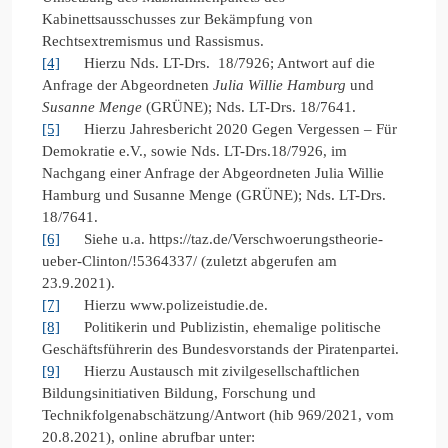
Kabinettsausschusses zur Bekämpfung von
Rechtsextremismus und Rassismus.
[4]
Hierzu Nds. LT-Drs. 18/7926; Antwort auf die
Anfrage der Abgeordneten
Julia Willie Hamburg
und
Susanne Menge
(GRÜNE); Nds. LT-Drs. 18/7641.
[5]
Hierzu Jahresbericht 2020 Gegen Vergessen – Für
Demokratie e.V., sowie Nds. LT-Drs.18/7926, im
Nachgang einer Anfrage der Abgeordneten Julia Willie
Hamburg und Susanne Menge (GRÜNE); Nds. LT-Drs.
18/7641.
[6]
Siehe u.a. https://taz.de/Verschwoerungstheorie-
ueber-Clinton/!5364337/ (zuletzt abgerufen am
23.9.2021).
[7]
Hierzu www.polizeistudie.de.
[8]
Politikerin und Publizistin, ehemalige politische
Geschäftsführerin des Bundesvorstands der Piratenpartei.
[9]
Hierzu Austausch mit zivilgesellschaftlichen
Bildungsinitiativen Bildung, Forschung und
Technikfolgenabschätzung/Antwort (hib 969/2021, vom
20.8.2021), online abrufbar unter: