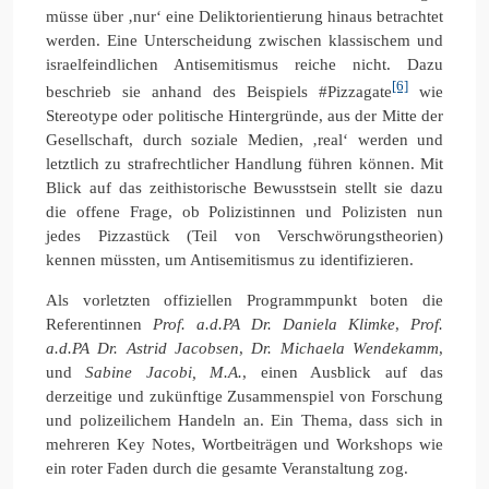
müsse über ‚nur‘ eine Deliktorientierung hinaus betrachtet
werden. Eine Unterscheidung zwischen klassischem und
israelfeindlichen Antisemitismus reiche nicht. Dazu
[6]
beschrieb sie anhand des Beispiels #Pizzagate
wie
Stereotype oder politische Hintergründe, aus der Mitte der
Gesellschaft, durch soziale Medien, ‚real‘ werden und
letztlich zu strafrechtlicher Handlung führen können. Mit
Blick auf das zeithistorische Bewusstsein stellt sie dazu
die offene Frage, ob Polizistinnen und Polizisten nun
jedes Pizzastück (Teil von Verschwörungstheorien)
kennen müssten, um Antisemitismus zu identifizieren.
Als vorletzten offiziellen Programmpunkt boten die
Referentinnen
Prof. a.d.PA Dr. Daniela Klimke
,
Prof.
a.d.PA Dr. Astrid Jacobsen
,
Dr. Michaela Wendekamm
,
und
Sabine Jacobi, M.A.
, einen Ausblick auf das
derzeitige und zukünftige Zusammenspiel von Forschung
und polizeilichem Handeln an. Ein Thema, dass sich in
mehreren Key Notes, Wortbeiträgen und Workshops wie
ein roter Faden durch die gesamte Veranstaltung zog.