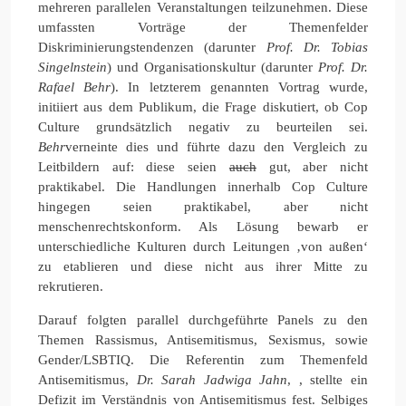
mehreren parallelen Veranstaltungen teilzunehmen. Diese
umfassten Vorträge der Themenfelder
Diskriminierungstendenzen (darunter
Prof. Dr. Tobias
Singelnstein
) und Organisationskultur (darunter
Prof. Dr.
Rafael Behr
). In letzterem genannten Vortrag wurde,
initiiert aus dem Publikum, die Frage diskutiert, ob Cop
Culture grundsätzlich negativ zu beurteilen sei.
Behr
verneinte dies und führte dazu den Vergleich zu
Leitbildern auf: diese seien
auch
gut, aber nicht
praktikabel. Die Handlungen innerhalb Cop Culture
hingegen seien praktikabel, aber nicht
menschenrechtskonform. Als Lösung bewarb er
unterschiedliche Kulturen durch Leitungen ‚von außen‘
zu etablieren und diese nicht aus ihrer Mitte zu
rekrutieren.
Darauf folgten parallel durchgeführte Panels zu den
Themen Rassismus, Antisemitismus, Sexismus, sowie
Gender/LSBTIQ. Die Referentin zum Themenfeld
Antisemitismus,
Dr. Sarah Jadwiga Jahn
, , stellte ein
Defizit im Verständnis von Antisemitismus fest. Selbiges