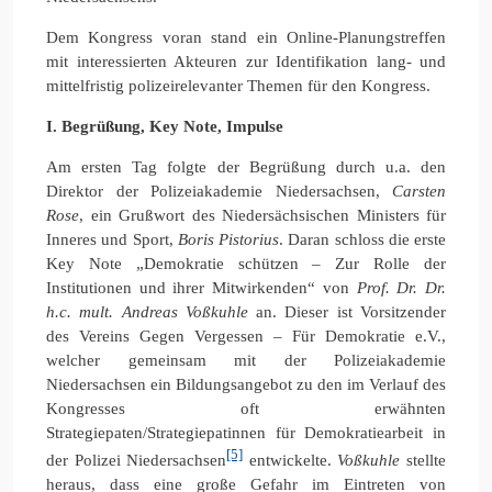
Dem Kongress voran stand ein Online-Planungstreffen
mit interessierten Akteuren zur Identifikation lang- und
mittelfristig polizeirelevanter Themen für den Kongress.
I. Begrüßung, Key Note, Impulse
Am ersten Tag folgte der Begrüßung durch u.a. den
Direktor der Polizeiakademie Niedersachsen,
Carsten
Rose
, ein Grußwort des Niedersächsischen Ministers für
Inneres und Sport,
Boris Pistorius
. Daran schloss die erste
Key Note „Demokratie schützen – Zur Rolle der
Institutionen und ihrer Mitwirkenden“ von
Prof. Dr. Dr.
h.c. mult. Andreas Voßkuhle
an. Dieser ist Vorsitzender
des Vereins Gegen Vergessen – Für Demokratie e.V.,
welcher gemeinsam mit der Polizeiakademie
Niedersachsen ein Bildungsangebot zu den im Verlauf des
Kongresses oft erwähnten
Strategiepaten/Strategiepatinnen für Demokratiearbeit in
[5]
der Polizei Niedersachsen
entwickelte.
Voßkuhle
stellte
heraus, dass eine große Gefahr im Eintreten von