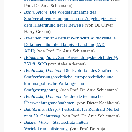
Prof. Dr. Anja Schiemann)
Bohn, André
: Die Wiederaufnahme des
Strafverfahrens zuungunsten des Angeklagten vor
dem Hintergrund neuer Beweise
(von Dr. Oliver
Harry Gerson)
Bolender, Yanik
: Alternativ-Entwurf Audiovisuelle
Dokumentation der Hauptverhandlung (AE-
ADH)
(von Prof. Dr. Anja Schiemann)
Brinkmann, Sara
: Zum Anwendungsbereich der §§
359 ff. StPO
(von Anke Arkenau)
Brodowski, Dominik
:
Die Evolution des Strafrechts.
Strafverfassungsrechtliche, europarechtliche und
kriminalpolitische Wirkungen auf
Strafgesetzgebun
g (von Prof. Dr. Anja Schiemann)
Brodowski, Dominik
: Verdeckte technische
Überwachungsmaßnahmen
(von Dieter Kochheim)
Bublitz u.a. (Hrsg.)
: Festschrift für Reinhard Merkel
zum 70. Geburtstag
(von Prof. Dr. Anja Schiemann)
Bützler, Volker
: Staatsschutz mittels
Vorfeldkriminalisierung
(von Prof. Dr. Anja