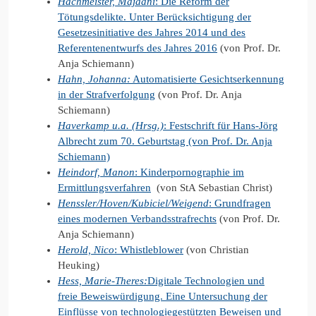
Hachmeister, Majaani
: Die Reform der
Tötungsdelikte. Unter Berücksichtigung der
Gesetzesinitiative des Jahres 2014 und des
Referentenentwurfs des Jahres 2016
(von Prof. Dr.
Anja Schiemann)
Hahn, Johanna:
Automatisierte Gesichtserkennung
in der Strafverfolgung
(von Prof. Dr. Anja
Schiemann)
Haverkamp u.a. (Hrsg.)
: Festschrift für Hans-Jörg
Albrecht zum 70. Geburtstag (von Prof. Dr. Anja
Schiemann)
Heindorf, Manon
: Kinderpornographie im
Ermittlungsverfahren
(von StA Sebastian Christ)
Henssler/Hoven/Kubiciel/Weigend
: Grundfragen
eines modernen Verbandsstrafrechts
(von Prof. Dr.
Anja Schiemann)
Herold, Nico
: Whistleblower
(von Christian
Heuking)
Hess, Marie-Theres:
Digitale Technologien und
freie Beweiswürdigung. Eine Untersuchung der
Einflüsse von technologiegestützten Beweisen und