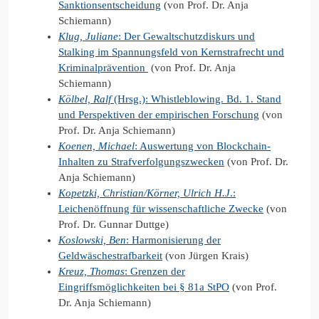
Sanktionsentscheidung
(von Prof. Dr. Anja
Schiemann)
Klug, Juliane
: Der Gewaltschutzdiskurs und
Stalking im Spannungsfeld von Kernstrafrecht und
Kriminalprävention
(von Prof. Dr. Anja
Schiemann)
Kölbel, Ralf
(Hrsg.): Whistleblowing. Bd. 1. Stand
und Perspektiven der empirischen Forschung
(von
Prof. Dr. Anja Schiemann)
Koenen, Michael
: Auswertung von Blockchain-
Inhalten zu Strafverfolgungszwecken
(von Prof. Dr.
Anja Schiemann)
Kopetzki, Christian/Körner, Ulrich H.J
.:
Leichenöffnung für wissenschaftliche Zwecke
(von
Prof. Dr. Gunnar Duttge)
Koslowski, Ben
: Harmonisierung der
Geldwäschestrafbarkeit
(von Jürgen Krais)
Kreuz, Thomas
: Grenzen der
Eingriffsmöglichkeiten bei § 81a StPO
(von Prof.
Dr. Anja Schiemann)