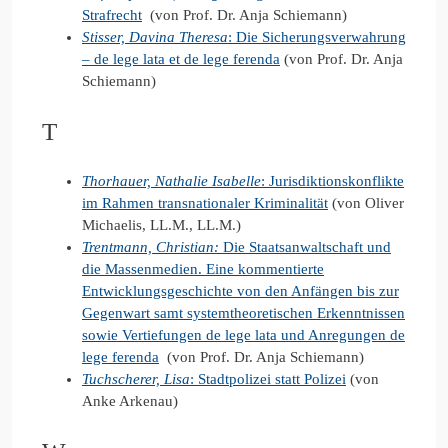
Strafrecht
(von Prof. Dr. Anja Schiemann)
Stisser, Davina Theresa
: Die Sicherungsverwahrung
– de lege lata et de lege ferenda
(von Prof. Dr. Anja
Schiemann)
T
Thorhauer, Nathalie Isabelle
: Jurisdiktionskonflikte
im Rahmen transnationaler Kriminalität
(von Oliver
Michaelis, LL.M., LL.M.)
Trentmann, Christian:
Die Staatsanwaltschaft und
die Massenmedien. Eine kommentierte
Entwicklungsgeschichte von den Anfängen bis zur
Gegenwart samt systemtheoretischen Erkenntnissen
sowie Vertiefungen de lege lata und Anregungen de
lege ferenda
(von Prof. Dr. Anja Schiemann)
Tuchscherer, Lisa
: Stadtpolizei statt Polizei
(von
Anke Arkenau)