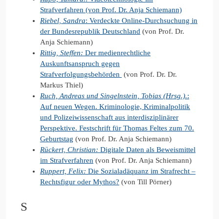
Strafverfahren (von Prof. Dr. Anja Schiemann)
Riebel, Sandra
: Verdeckte Online-Durchsuchung in
der Bundesrepublik Deutschland
(von Prof. Dr.
Anja Schiemann)
Rittig, Steffen:
Der medienrechtliche
Auskunftsanspruch gegen
Strafverfolgungsbehörden
(von Prof. Dr. Dr.
Markus Thiel)
Ruch, Andreas und Singelnstein, Tobias (Hrsg.).
:
Auf neuen Wegen. Kriminologie, Kriminalpolitik
und Polizeiwissenschaft aus interdisziplinärer
Perspektive. Festschrift für Thomas Feltes zum 70.
Geburtstag
(von Prof. Dr. Anja Schiemann)
Rückert, Christian:
Digitale Daten als Beweismittel
im Strafverfahren
(von Prof. Dr. Anja Schiemann)
Ruppert, Felix:
Die Sozialadäquanz im Strafrecht –
Rechtsfigur oder Mythos?
(von Till Pörner)
S