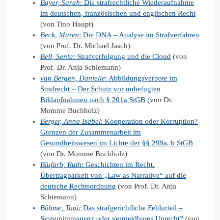
Bayer, Sarah
: Die strafrechtliche Wiederaufnahme
im deutschen, französischen und englischen Recht
(von Tino Haupt)
Beck
,
Maren
: Die DNA – Analyse im Strafverfahren
(von Prof. Dr. Michael Jasch)
Bell, Senta
: Strafverfolgung und die Cloud
(von
Prof. Dr. Anja Schiemann)
van Bergen, Danielle
: Abbildungsverbote im
Strafrecht – Der Schutz vor unbefugten
Bildaufnahmen nach § 201a StGB
(von Dr.
Momme Buchholz)
Berger, Anna Isabel
: Kooperation oder Korruption?
Grenzen der Zusammenarbeit im
Gesundheitswesen im Lichte der §§ 299a, b StGB
(von Dr. Momme Buchholz)
Blufarb, Ruth
: Geschichten im Recht.
Übertragbarkeit von „Law as Narrative“ auf die
deutsche Rechtsordnung
(von Prof. Dr. Anja
Schiemann)
Böhme, Toni:
Das strafgerichtliche Fehlurteil –
Systemimmanenz oder vermeidbares Unrecht?
(von