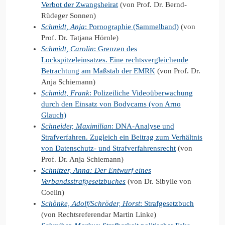
Verbot der Zwangsheirat
(von Prof. Dr. Bernd-
Rüdeger Sonnen)
Schmidt, Anja
: Pornographie (Sammelband)
(von
Prof. Dr. Tatjana Hörnle)
Schmidt, Carolin
: Grenzen des
Lockspitzeleinsatzes. Eine rechtsvergleichende
Betrachtung am Maßstab der EMRK
(von Prof. Dr.
Anja Schiemann)
Schmidt, Frank
: Polizeiliche Videoüberwachung
durch den Einsatz von Bodycams (von Arno
Glauch)
Schneider, Maximilian
: DNA-Analyse und
Strafverfahren. Zugleich ein Beitrag zum Verhältnis
von Datenschutz- und Strafverfahrensrecht
(von
Prof. Dr. Anja Schiemann)
Schnitzer, Anna: Der Entwurf eines
Verbandsstrafgesetzbuches
(von Dr. Sibylle von
Coelln)
Schönke, Adolf/Schröder, Horst
: Strafgesetzbuch
(von Rechtsreferendar Martin Linke)