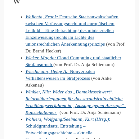
W
Wallenta, Frank
: Deutsche Staatsanwaltschaften
zwischen Verfassungsrecht und europäischem
Leitbild – Eine Betrachtung des ministeriellen
Einzelweisungsrechts im Lichte des
unionsrechtlichen Anerkennungsprinzips
(von Prof.
Dr. Bernd Hecker)
Wicker, Magda
: Cloud Computing und staatlicher
Strafanspruch
(von Prof. Dr. Anja Schiemann)
Wiechmann, Helge A.
: Nonverbalen
Verhaltensweisen im Strafprozess
(von Anke
Arkenau)
Winkler, Nils:
Wider das „Damoklesschwert“.
Reformüberlegungen für das sexualstrafrechtliche
Ermittlungsverfahren in „Aussage gegen Aussage“-
Konstellationen
(von Prof. Dr. Anja Schiemann)
Wohlers, Wolfgang/Seelmann, Kurt (Hrsg.)
:
Schuldgrundsatz. Entstehung –
Entwicklungsgeschichte – aktuelle