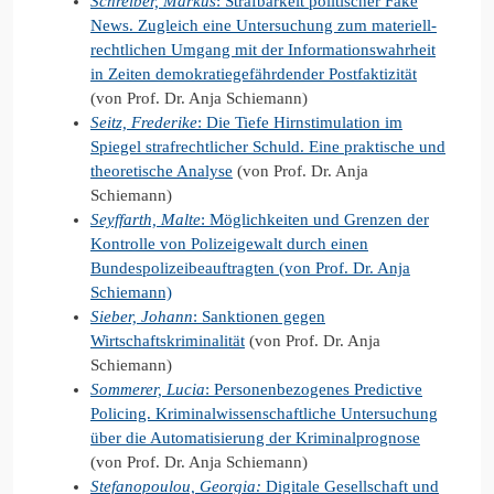
Schreiber, Markus
: Strafbarkeit politischer Fake
News. Zugleich eine Untersuchung zum materiell-
rechtlichen Umgang mit der Informationswahrheit
in Zeiten demokratiegefährdender Postfaktizität
(von Prof. Dr. Anja Schiemann)
Seitz, Frederike
: Die Tiefe Hirnstimulation im
Spiegel strafrechtlicher Schuld. Eine praktische und
theoretische Analyse
(von Prof. Dr. Anja
Schiemann)
Seyffarth, Malte
: Möglichkeiten und Grenzen der
Kontrolle von Polizeigewalt durch einen
Bundespolizeibeauftragten (von Prof. Dr. Anja
Schiemann)
Sieber, Johann
: Sanktionen gegen
Wirtschaftskriminalität
(von Prof. Dr. Anja
Schiemann)
Sommerer, Lucia
: Personenbezogenes Predictive
Policing. Kriminalwissenschaftliche Untersuchung
über die Automatisierung der Kriminalprognose
(von Prof. Dr. Anja Schiemann)
Stefanopoulou, Georgia:
Digitale Gesellschaft und