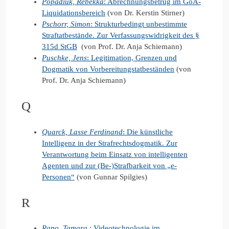
Popadiuk, Rebekka
: Abrechnungsbetrug im GoÄ-
Liquidationsbereich
(von Dr. Kerstin Stirner)
Pschorr, Simon
: Strukturbedingt unbestimmte
Straftatbestände. Zur Verfassungswidrigkeit des §
315d StGB
(von Prof. Dr. Anja Schiemann)
Puschke, Jens
: Legitimation, Grenzen und
Dogmatik von Vorbereitungstatbeständen
(von
Prof. Dr. Anja Schiemann)
Q
Quarck, Lasse Ferdinand
: Die künstliche
Intelligenz in der Strafrechtsdogmatik. Zur
Verantwortung beim Einsatz von intelligenten
Agenten und zur (Be-)Strafbarkeit von „e-
Personen“
(von Gunnar Spilgies)
R
Rapo, Tamara.
: Videotechnologie im