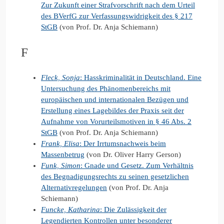
Zur Zukunft einer Strafvorschrift nach dem Urteil
des BVerfG zur Verfassungswidrigkeit des § 217
StGB
(von Prof. Dr. Anja Schiemann)
F
Fleck, Sonja
: Hasskriminalität in Deutschland. Eine
Untersuchung des Phänomenbereichs mit
europäischen und internationalen Bezügen und
Erstellung eines Lagebildes der Praxis seit der
Aufnahme von Vorurteilsmotiven in § 46 Abs. 2
StGB
(von Prof. Dr. Anja Schiemann)
Frank, Elisa
: Der Irrtumsnachweis beim
Massenbetrug
(von Dr. Oliver Harry Gerson)
Funk, Simon
: Gnade und Gesetz. Zum Verhältnis
des Begnadigungsrechts zu seinen gesetzlichen
Alternativregelungen
(von Prof. Dr. Anja
Schiemann)
Funcke, Katharina
: Die Zulässigkeit der
Legendierten Kontrollen unter besonderer