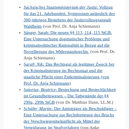
Sächsisches Staatsministerium der Justiz
: Vollzug
für das 21. Jahrhundert. Symposium anlässlich des
300-jährigen Bestehens der Justizvollzugsanstalt
Waldheim
(von Prof. Dr. Anja Schiemann)
Sänger, Sarah: Die neuen §§ 113, 114, 115 StGB.
Eine Untersuchung dogmatischer Probleme und
kriminalpolitischer Rationalität in Bezug auf die
Novellierung des Widerstandsrechts
(von Prof. Dr.
Anja Schiemann)
Sarafi, Nik:
Das Rechtsgut als legitimer Zweck bei
der Kriminalisierung im Rechtsstaat und die
staatliche Pflicht einer Entkriminalisierung (von
Prof. Dr. Anja Schiemann)
Satorius, Beatrice
: Bestechung und Bestechlichkeit
im Gesundheitswesen – Die Tatbestände der §§
299a, 299b StGB
(von Dr. Matthias Dann, LL.M.)
Schäfer, Martin:
Der Amtsträger als Beschuldigter –
Eine Untersuchung zur Rechtfertigung des Bruchs
der Verschwiegenheitspflicht als Mittel der
Verteidigung im Strafverfahren
(von Anke