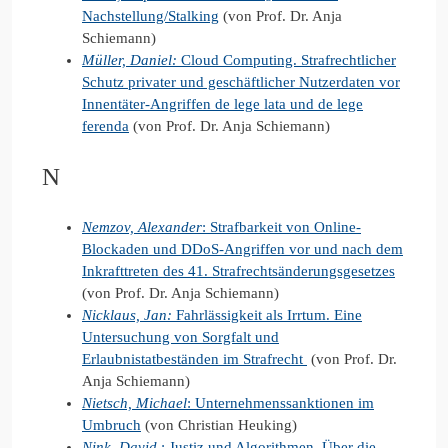
Nachstellung/Stalking
(von Prof. Dr. Anja
Schiemann)
Müller, Daniel:
Cloud Computing. Strafrechtlicher
Schutz privater und geschäftlicher Nutzerdaten vor
Innentäter-Angriffen de lege lata und de lege
ferenda
(von Prof. Dr. Anja Schiemann)
N
Nemzov, Alexander
: Strafbarkeit von Online-
Blockaden und DDoS-Angriffen vor und nach dem
Inkrafttreten des 41. Strafrechtsänderungsgesetzes
(von Prof. Dr. Anja Schiemann)
Nicklaus, Jan:
Fahrlässigkeit als Irrtum. Eine
Untersuchung von Sorgfalt und
Erlaubnistatbeständen im Strafrecht
(von Prof. Dr.
Anja Schiemann)
Nietsch, Michael
: Unternehmenssanktionen im
Umbruch
(von Christian Heuking)
Nink, David.
: Justiz und Algorithmen. Über die