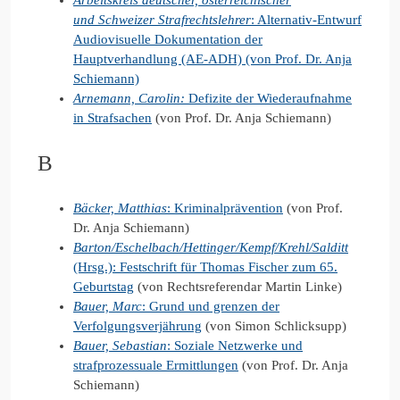
Arbeitskreis deutscher, österreichischer
und Schweizer Strafrechtslehrer
: Alternativ-Entwurf
Audiovisuelle Dokumentation der
Hauptverhandlung (AE-ADH) (von Prof. Dr. Anja
Schiemann)
Arnemann, Carolin:
Defizite der Wiederaufnahme
in Strafsachen
(von Prof. Dr. Anja Schiemann)
B
Bäcker, Matthias
: Kriminalprävention
(von Prof.
Dr. Anja Schiemann)
Barton/Eschelbach/Hettinger/Kempf/Krehl/Salditt
(Hrsg.): Festschrift für Thomas Fischer zum 65.
Geburtstag
(von Rechtsreferendar Martin Linke)
Bauer, Marc
: Grund und grenzen der
Verfolgungsverjährung
(von Simon Schlicksupp)
Bauer, Sebastian
: Soziale Netzwerke und
strafprozessuale Ermittlungen
(von Prof. Dr. Anja
Schiemann)