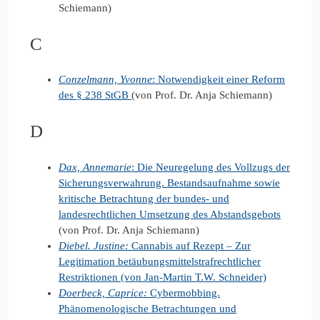
Schiemann)
C
Conzelmann, Yvonne
: Notwendigkeit einer Reform
des § 238 StGB
(von Prof. Dr. Anja Schiemann)
D
Dax, Annemarie
: Die Neuregelung des Vollzugs der
Sicherungsverwahrung. Bestandsaufnahme sowie
kritische Betrachtung der bundes- und
landesrechtlichen Umsetzung des Abstandsgebots
(von Prof. Dr. Anja Schiemann)
Diebel. Justine:
Cannabis auf Rezept – Zur
Legitimation betäubungsmittelstrafrechtlicher
Restriktionen (von Jan-Martin T.W. Schneider)
Doerbeck, Caprice:
Cybermobbing.
Phänomenologische Betrachtungen und