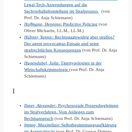
Legal-Tech-Anwendungen auf die
Sachverhaltsfeststellung im Strafprozess
(von
Prof. Dr. Anja Schiemann)
Hoffmann, Henning
: Predictive Policing
(von
Oliver Michaelis, LL.M., LL.M.)
Hübner, Yannic
: Rechtsstaatswidrig aber straflos?
Der agent provocateur-Einsatz und seine
strafrechtlichen Konsequenzen
(von Prof. Dr. Anja
Schiemann)
Hugendubel, Julia
: Tätertypologien in der
Wirtschaftskriminologie
(von Prof. Dr. Anja
Schiemann)
I
Ilsner, Alexander
:
Psychosoziale Prozessbegleitung
im Strafverfahren. Vom Anliegen zum
Rechtsanspruch
(von Prof. Dr. Anja Schiemann)
Immig, Maximilian
: Selbstbestimmungsaufklärung
im Arztstrafrecht
(von Prof. Dr. Gunnar Duttge)