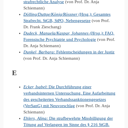
strafrechtliche Analyse
(von Prof. Dr. Anja
Schiemann)
Dölling/Duttge/König/Rössner
(Hrsg.): Gesamtes
Strafrecht. StGB, StPO, Nebengesetze
(von Prof.
Dr. Frank Zieschang)
Dudeck, Manuela/Kaspar, Johannes (Hrsg.)
: FAQ.
Forensische Psychiatrie und Psychologie
(von Prof.
Dr. Anja Schiemann)
Dunkel, Barbara:
Fehlentscheidungen in der Justiz
(von Prof. Dr. Anja Schiemann)
E
Ecker, Isabel
: Die Durchführung einer
verbandsinternen Untersuchung. Eine Aufarbeitung
des gescheiterten Verbandssanktionengesetzes
(VerSanG) mit Neuvorschlag
(von Prof. Dr. Anja
Schiemann)
Ehlers, Alina:
Die strafbewehrte Missbilligung der
Tötung auf Verlangen im Sinne des § 216 StGB.