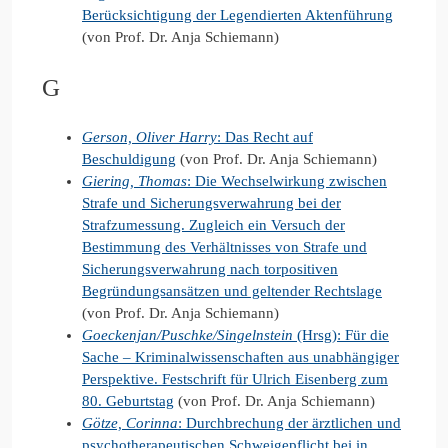
Berücksichtigung der Legendierten Aktenführung
(von Prof. Dr. Anja Schiemann)
G
Gerson, Oliver Harry
: Das Recht auf
Beschuldigung
(von Prof. Dr. Anja Schiemann)
Giering, Thomas
: Die Wechselwirkung zwischen
Strafe und Sicherungsverwahrung bei der
Strafzumessung. Zugleich ein Versuch der
Bestimmung des Verhältnisses von Strafe und
Sicherungsverwahrung nach torpositiven
Begründungsansätzen und geltender Rechtslage
(von Prof. Dr. Anja Schiemann)
Goeckenjan/Puschke/Singelnstein
(Hrsg): Für die
Sache – Kriminalwissenschaften aus unabhängiger
Perspektive. Festschrift für Ulrich Eisenberg zum
80. Geburtstag
(von Prof. Dr. Anja Schiemann)
Götze, Corinna
: Durchbrechung der ärztlichen und
psychotherapeutischen Schweigepflicht bei in