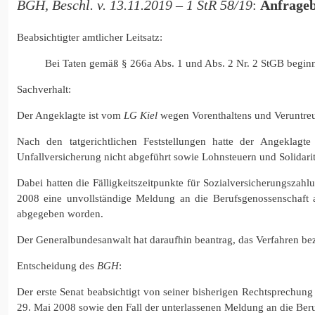
BGH, Beschl. v. 13.11.2019 – 1 StR 58/19
:
Anfrageb
Beabsichtigter amtlicher Leitsatz:
Bei Taten gemäß § 266a Abs. 1 und Abs. 2 Nr. 2 StGB beginnt 
Sachverhalt:
Der Angeklagte ist vom
LG Kiel
wegen Vorenthaltens und Veruntreue
Nach den tatgerichtlichen Feststellungen hatte der Angeklag
Unfallversicherung nicht abgeführt sowie Lohnsteuern und Solidarit
Dabei hatten die Fälligkeitszeitpunkte für Sozialversicherungsza
2008 eine unvollständige Meldung an die Berufsgenossenschaft
abgegeben worden.
Der Generalbundesanwalt hat daraufhin beantrag, das Verfahren bez
Entscheidung des
BGH
:
Der erste Senat beabsichtigt von seiner bisherigen Rechtsprechun
29. Mai 2008 sowie den Fall der unterlassenen Meldung an die Beru