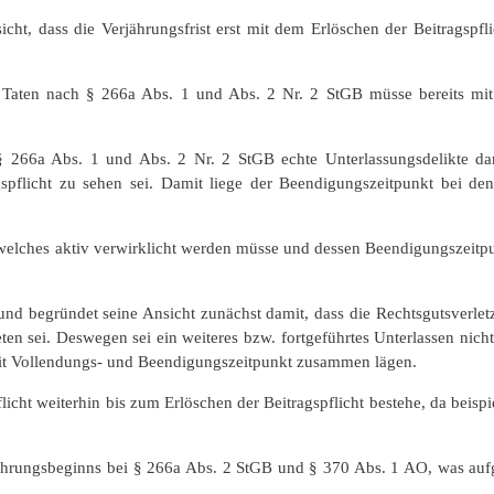
icht, dass die Verjährungsfrist erst mit dem Erlöschen der Beitragspf
ei Taten nach § 266a Abs. 1 und Abs. 2 Nr. 2 StGB müsse bereits mit 
266a Abs. 1 und Abs. 2 Nr. 2 StGB echte Unterlassungsdelikte darst
spflicht zu sehen sei. Damit liege der Beendigungszeitpunkt bei den
 welches aktiv verwirklicht werden müsse und dessen Beendigungszeitpu
 und begründet seine Ansicht zunächst damit, dass die Rechtsgutsverle
eten sei. Deswegen sei ein weiteres bzw. fortgeführtes Unterlassen nicht
omit Vollendungs- und Beendigungszeitpunkt zusammen lägen.
flicht weiterhin bis zum Erlöschen der Beitragspflicht bestehe, da beis
ährungsbeginns bei § 266a Abs. 2 StGB und § 370 Abs. 1 AO, was aufg