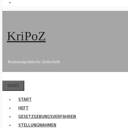
KriPoZ
Kriminalpolitische Zeitschrift
MENÜ
START
HEFT
GESETZGEBUNGSVERFAHREN
STELLUNGNAHMEN