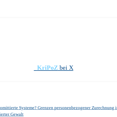
KriPoZ
bei X
romittierte Systeme? Grenzen personenbezogener Zurechnung 
sierter Gewalt