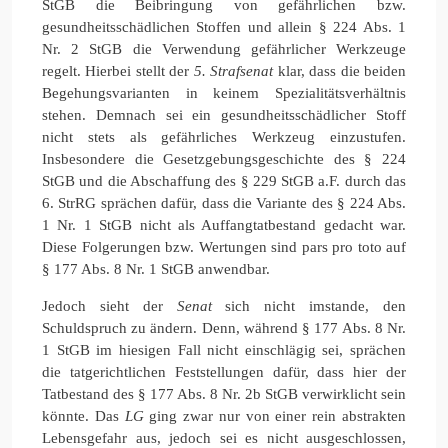
StGB die Beibringung von gefährlichen bzw.
gesundheitsschädlichen Stoffen und allein § 224 Abs. 1
Nr. 2 StGB die Verwendung gefährlicher Werkzeuge
regelt. Hierbei stellt der
5. Strafsenat
klar, dass die beiden
Begehungsvarianten in keinem Spezialitätsverhältnis
stehen. Demnach sei ein gesundheitsschädlicher Stoff
nicht stets als gefährliches Werkzeug einzustufen.
Insbesondere die Gesetzgebungsgeschichte des § 224
StGB und die Abschaffung des § 229 StGB a.F. durch das
6. StrRG sprächen dafür, dass die Variante des § 224 Abs.
1 Nr. 1 StGB nicht als Auffangtatbestand gedacht war.
Diese Folgerungen bzw. Wertungen sind pars pro toto auf
§ 177 Abs. 8 Nr. 1 StGB anwendbar.
Jedoch sieht der
Senat
sich nicht imstande, den
Schuldspruch zu ändern. Denn, während § 177 Abs. 8 Nr.
1 StGB im hiesigen Fall nicht einschlägig sei, sprächen
die tatgerichtlichen Feststellungen dafür, dass hier der
Tatbestand des § 177 Abs. 8 Nr. 2b StGB verwirklicht sein
könnte. Das
LG
ging zwar nur von einer rein abstrakten
Lebensgefahr aus, jedoch sei es nicht ausgeschlossen,