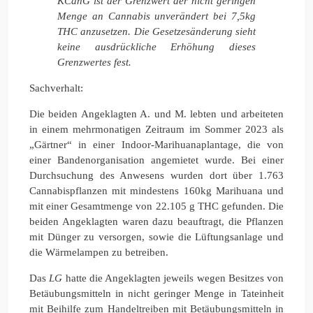
KCanG ist der Grenzwert der nicht geringen
Menge an Cannabis unverändert bei 7,5kg
THC anzusetzen. Die Gesetzesänderung sieht
keine ausdrückliche Erhöhung dieses
Grenzwertes fest.
Sachverhalt:
Die beiden Angeklagten A. und M. lebten und arbeiteten
in einem mehrmonatigen Zeitraum im Sommer 2023 als
„Gärtner“ in einer Indoor-Marihuanaplantage, die von
einer Bandenorganisation angemietet wurde. Bei einer
Durchsuchung des Anwesens wurden dort über 1.763
Cannabispflanzen mit mindestens 160kg Marihuana und
mit einer Gesamtmenge von 22.105 g THC gefunden. Die
beiden Angeklagten waren dazu beauftragt, die Pflanzen
mit Dünger zu versorgen, sowie die Lüftungsanlage und
die Wärmelampen zu betreiben.
Das
LG
hatte die Angeklagten jeweils wegen Besitzes von
Betäubungsmitteln in nicht geringer Menge in Tateinheit
mit Beihilfe zum Handeltreiben mit Betäubungsmitteln in