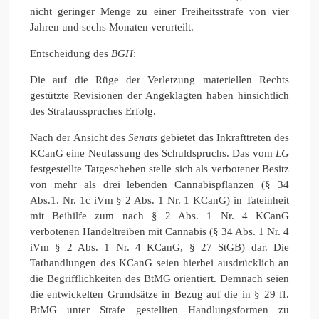
nicht geringer Menge zu einer Freiheitsstrafe von vier
Jahren und sechs Monaten verurteilt.
Entscheidung des
BGH
:
Die auf die Rüge der Verletzung materiellen Rechts
gestützte Revisionen der Angeklagten haben hinsichtlich
des Strafausspruches Erfolg.
Nach der Ansicht des
Senats
gebietet das Inkrafttreten des
KCanG eine Neufassung des Schuldspruchs. Das vom
LG
festgestellte Tatgeschehen stelle sich als verbotener Besitz
von mehr als drei lebenden Cannabispflanzen (§ 34
Abs.1. Nr. 1c iVm § 2 Abs. 1 Nr. 1 KCanG) in Tateinheit
mit Beihilfe zum nach § 2 Abs. 1 Nr. 4 KCanG
verbotenen Handeltreiben mit Cannabis (§ 34 Abs. 1 Nr. 4
iVm § 2 Abs. 1 Nr. 4 KCanG, § 27 StGB) dar. Die
Tathandlungen des KCanG seien hierbei ausdrücklich an
die Begrifflichkeiten des BtMG orientiert. Demnach seien
die entwickelten Grundsätze in Bezug auf die in § 29 ff.
BtMG unter Strafe gestellten Handlungsformen zu