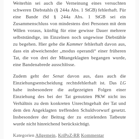
Weiterhin sei auch die Verneinung eines versuchten
schweren Diebstahls (§ 244a Abs. 1 StGB) fehlerhaft. Für
eine Bande iSd § 244a Abs. 1 StGB sei ein
Zusammenschluss von mindestens drei Personen mit dem
Willen voraus, künftig für eine gewisse Dauer mehrere
selbstständige, im Einzelnen noch ungewisse Diebstähle
zu begehen. Hier gehe die
Kammer
fehlerhaft davon aus,
dass ein abweichender „modus operandi“ einer früheren
Tat, die von drei der Mitangeklagten begangen wurde,
eine Bandenabrede ausschlösse.
Zudem geht der
Senat
davon aus, dass auch die
Einziehungsentscheidung rechtsfehlerhaft ist. Das
LG
habe insbesondere die aufgezeigten Folgen einer
Einziehung des bei der Tat genutzten PKW nicht ins
Verhältnis zu dem konkreten Unrechtsgehalt der Tat und
dem den Angeklagten treffenden Schuldvorwurf gesetzt.
Insbesondere der Beitrag der zu erzielenden Tatbeute
wurde nicht hinreichend berücksichtigt.
Kategorien
Allgemein
,
KriPoZ-RR
Kommentar