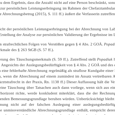
 zu dem Ergebnis, dass die Anzahl nicht auf eine Person beschränkt, s
 zur persönlichen Leistungserbringung im Rahmen der Chefarztambulanz 
che Abrechnungsbetrug (2015), S. 111 ff.) äußert die Verfasserin zutreff
cht der persönlichen Leistungserbringung bei der Abrechnung von Labo
 Erstellung der Analyse zur persönlichen Validierung der Ergebnisse im 
t den strafrechtlichen Folgen von Verstößen gegen § 4 Abs. 2 GOÄ.
Popad
kmale des § 263 StGB (S. 57 ff.).
rung des Täuschungsmerkmals (S. 59 ff.). Zutreffend stellt
Popadiuk
h
t. Angesichts der Auslegungsbedürftigkeit von § 4 Abs. 2 GOÄ und des 
ch eine fehlerhafte Abrechnung regelmäßig als straflose Kundgabe einer
dann, wenn die Abrechnung auf einem zumindest im Ansatz vertretbaren
Arztstrafrecht in der Praxis, Rn. 1138 ff.) Dieser Auffassung hält die 
ss eine Täuschung über Tatsachen auch dann vorliege, wenn sich aus e
horizont richte, werde konkludent miterklärt, dass die der Rechnun
effenden Bemessungsgrundlage beruhen würden. Unberücksichtigt bleibt 
hnung nicht auf der falschen Auslegung einer auslegungsbedürft
ne unmissverständliche Abrechnungsgrundlage enthält, entspricht de