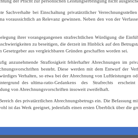
htung der Pflicht zur persönlichen Leistungserbringung nicht ausgleich
vante Sachverhalte bei Einschaltung privatärztlicher Verrechnungsstel
ma voraussichtlich an Relevanz gewinnen. Neben den von der Verfasse
legung ihrer vorangegangenen strafrechtlichen Würdigung die Einfüh
isschwierigkeiten zu beseitigen, die derzeit im Hinblick auf den Betrugs
om Gesetzgeber aus vergleichbaren Gründen geschaffen worden sei.
äufig anzunehmende Straflosigkeit fehlerhafter Abrechnungen im priv
hnungsvorschriften besteht. Diese werden mit dem Entwurf der Verf
trafwürdiges Verhalten, so etwa bei der Abrechnung von Luftleistungen
intergrund des ultima-ratio-Gedankens des Strafrechts erscheint 
ng von Abrechnungsvorschriften insoweit zweifelhaft.
Bereich des privatärztlichen Abrechnungsbetrugs ein. Die Befassung mit
hwohl ist das Werk geeignet, jedenfalls einen ersten Überblick über die