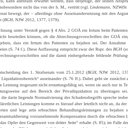
, kann allenfalls erwartet werden, dass derjenige, der seinen Anspru
nsbesondere nicht das von der h. M., vertritt (vgl.
Lindemann
, NZWiSt
fsenat bewegt, der – allerdings ohne Auseinandersetzung mit den Argu
t (
BGH
, NJW 2012, 1377, 1379).
chnung unter Verstoß gegen § 4 Abs. 2 GOÄ ein Irrtum beim Patienten er
 nicht beurteilen können, ob die Abrechnungsvorschriften der GOÄ ei
bnis, dass ein Irrtum des Patienten zu bejahen sei. Der Annahme e
ien (S. 74 f.). Diese Auffassung entspricht zwar der Rspr. des
BGH
(s
rechnungsvorschriften und die damit einhergehende fehlende Prüfung
tscheidung des 1. Strafsenats vom 25.1.2012 (
BGH
, NJW 2012, 137
iquidationsbereich“ auseinander (S. 76 ff.). Dabei geht sie zunächs
 Leistung insgesamt nicht erstattungsfähig sei, wenn sie auch nur in T
ungsweise auf den Bereich der Privatliquidation zu übertragen sei.
n die darin liegende Normativierung des Schadensbegriffs spreche insb
lärztlichen Leistungen komme es hierauf aber letztlich nicht an, da d
ierten und lege artis erbrachten Behandlungsleistungen zu bejahen 
esamtsaldierung vorzunehmende Kompensation durch die erbrachten Lei
das Opfer den Gegenwert von dritter Seite“ erhalte (S. 85); im Falle de