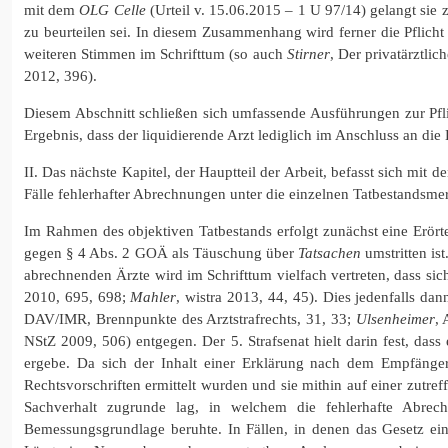
mit dem
OLG Celle
(Urteil v. 15.06.2015 – 1 U 97/14) gelangt sie
zu beurteilen sei. In diesem Zusammenhang wird ferner die Pflicht
weiteren Stimmen im Schrifttum (so auch
Stirner
, Der privatärztli
2012, 396).
Diesem Abschnitt schließen sich umfassende Ausführungen zur Pfli
Ergebnis, dass der liquidierende Arzt lediglich im Anschluss an die
II. Das nächste Kapitel, der Hauptteil der Arbeit, befasst sich mi
Fälle fehlerhafter Abrechnungen unter die einzelnen Tatbestandsmer
Im Rahmen des objektiven Tatbestands erfolgt zunächst eine Erörte
gegen § 4 Abs. 2 GOÄ als Täuschung über
Tatsachen
umstritten is
abrechnenden Ärzte wird im Schrifttum vielfach vertreten, dass si
2010, 695, 698;
Mahler
, wistra 2013, 44, 45). Dies jedenfalls 
DAV/IMR, Brennpunkte des Arztstrafrechts, 31, 33;
Ulsenheimer
, 
NStZ 2009, 506) entgegen. Der 5. Strafsenat hielt darin fest, da
ergebe. Da sich der Inhalt einer Erklärung nach dem Empfänger
Rechtsvorschriften ermittelt wurden und sie mithin auf einer zutr
Sachverhalt zugrunde lag, in welchem die fehlerhafte Abrec
Bemessungsgrundlage beruhte. In Fällen, in denen das Gesetz ei