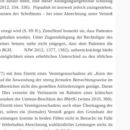
ch darauf stützt, eine dieser Auslegungsergebnisse schlüssig
 2012, 334, 336).
Popadiuk
ist insoweit jedoch zuzugestehen,
menten des Schrifttums – bei einer Abrechnung unter Verstoß
regt wird (S. 69 ff.). Zutreffend bemerkt sie, dass Patienten
ngehalten wurden. Unter Zugrundelegung der Rechtsfigur des
ines Irrtums stehe nicht entgegen, dass dem Patienten die
o
BGH
, NJW 2012, 1377, 1382), unberücksichtigt bleibt
smöglichkeit einen erheblichen Unterschied zu den üblichen
7) mit dem Eintritt eines Vermögensschadens als „Kern der
t auf die Anwendung der
streng formalen Betrachtungsweise
im
eilbereichen nicht den gestellten Anforderungen genüge. Daran
 Dies verneint die Verfasserin im Rahmen einer kritischen
esondere der Untreue-Beschluss des
BVerfG
(wistra 2010, 380).
er Eintritt eines Vermögensschadens auch ohne Übertragung der
sei, sofern ein (formaler) Verstoß gegen den Grundsatz der
stungen komme in beiden Fällen nicht in Betracht: im Falle
r fehlerhaften Abrechnung wahlärztlicher Leistungen nicht, da