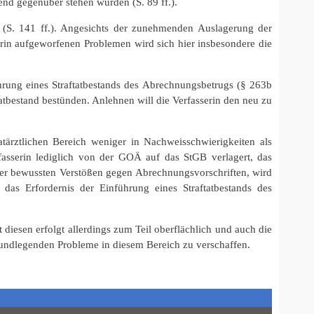
end gegenüber stehen würden (S. 89 ff.).
len (S. 141 ff.). Angesichts der zunehmenden Auslagerung der
rin aufgeworfenen Problemen wird sich hier insbesondere die
rung eines Straftatbestands des Abrechnungsbetrugs (§ 263b
tatbestand bestünden. Anlehnen will die Verfasserin den neu zu
atärztlichen Bereich weniger in Nachweisschwierigkeiten als
asserin lediglich von der GOÄ auf das StGB verlagert, das
 oder bewussten Verstößen gegen Abrechnungsvorschriften, wird
das Erfordernis der Einführung eines Straftatbestands des
 diesen erfolgt allerdings zum Teil oberflächlich und auch die
 grundlegenden Probleme in diesem Bereich zu verschaffen.