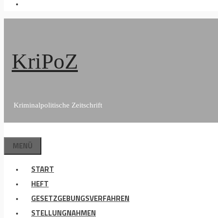
KriPoZ
Kriminalpolitische Zeitschrift
MENÜ
START
HEFT
GESETZGEBUNGSVERFAHREN
STELLUNGNAHMEN