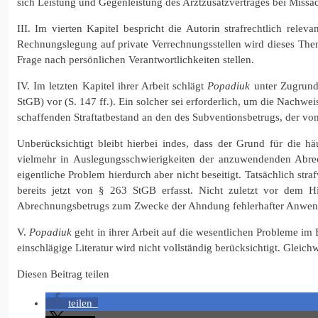
sich Leistung und Gegenleistung des Arztzusatzvertrages bei Missac
III. Im vierten Kapitel bespricht die Autorin strafrechtlich rele
Rechnungslegung auf private Verrechnungsstellen wird dieses The
Frage nach persönlichen Verantwortlichkeiten stellen.
IV. Im letzten Kapitel ihrer Arbeit schlägt
Popadiuk
unter Zugrunde
StGB) vor (S. 147 ff.). Ein solcher sei erforderlich, um die Nachwe
schaffenden Straftatbestand an den des Subventionsbetrugs, der v
Unberücksichtigt bleibt hierbei indes, dass der Grund für die h
vielmehr in Auslegungsschwierigkeiten der anzuwendenden Abrec
eigentliche Problem hierdurch aber nicht beseitigt. Tatsächlich s
bereits jetzt von § 263 StGB erfasst. Nicht zuletzt vor dem H
Abrechnungsbetrugs zum Zwecke der Ahndung fehlerhafter Anwendu
V.
Popadiuk
geht in ihrer Arbeit auf die wesentlichen Probleme im 
einschlägige Literatur wird nicht vollständig berücksichtigt. Gleic
Diesen Beitrag teilen
teilen