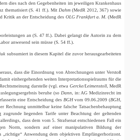
ondern dies nach den Gegebenheiten im jeweiligen Krankenhaus
thematisiert (S. 41 ff.). Mit
Dahm
(MedR 2012, 367) sowie
end Kritik an der Entscheidung des
OLG Frankfurt a. M.
(MedR
rleistungen an (S. 47 ff.). Dabei gelangt die Autorin zu dem
Labor anwesend sein müsse (S. 54 ff.).
iuk
subsumiert in diesem Kapitel die zuvor herausgearbeiteten
eraus, dass die Einordnung von Abrechnungen unter Verstoß
damit einhergehenden weiten Interpretationsspielraums für die
 Rechtsmeinung darstelle (vgl. etwa
Gercke/Leimenstoll
, MedR
 Auslegungsergebnis beruhe (so
Dann
, in: AG Medizinrecht im
Verfasserin eine Entscheidung des
BGH
vom 09.06.2009 (
BGH
,
iner Rechnung unmittelbar keine falsche Tatsachenbehauptung
g zugrunde liegenden Tarife unter Beachtung der geltenden
allerdings, dass dem vom 5. Strafsenat entschiedenen Fall ein
igen Norm, sondern auf einer manipulativen Bildung der
ren „richtige“ Anwendung dem objektiven Empfängerhorizont.