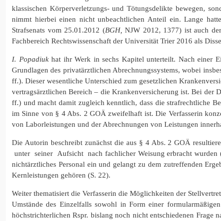
klassischen Körperverletzungs- und Tötungsdelikte bewegen, son
nimmt hierbei einen nicht unbeachtlichen Anteil ein. Lange hatt
Strafsenats vom 25.01.2012 (
BGH,
NJW 2012, 1377) ist auch der
Fachbereich Rechtswissenschaft der Universität Trier 2016 als Di
I. Popadiuk
hat ihr Werk in sechs Kapitel unterteilt. Nach einer 
Grundlagen des privatärztlichen Abrechnungssystems, wobei insbe
ff.). Dieser wesentliche Unterschied zum gesetzlichen Krankenversi
vertragsärztlichen Bereich – die Krankenversicherung ist. Bei der
ff.) und macht damit zugleich kenntlich, dass die strafrechtliche
im Sinne von § 4 Abs. 2 GOÄ zweifelhaft ist. Die Verfasserin konz
von Laborleistungen und der Abrechnungen von Leistungen innerha
Die Autorin beschreibt zunächst die aus § 4 Abs. 2 GOÄ resultiere
unter seiner Aufsicht nach fachlicher Weisung erbracht wurden (e
nichtärztliches Personal ein und gelangt zu dem zutreffenden Erge
Kernleistungen gehören (S. 22).
Weiter thematisiert die Verfasserin die Möglichkeiten der Stellvertr
Umstände des Einzelfalls sowohl in Form einer formularmäßigen a
höchstrichterlichen Rspr. bislang noch nicht entschiedenen Frage 