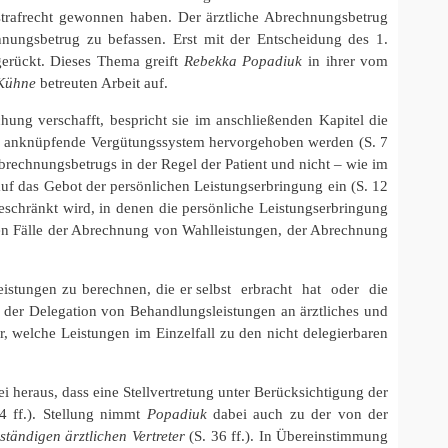
trafrecht gewonnen haben. Der ärztliche Abrechnungsbetrug
chnungsbetrug zu befassen. Erst mit der Entscheidung des 1.
gerückt. Dieses Thema greift
Rebekka Popadiuk
in ihrer vom
 Kühne
betreuten Arbeit auf.
hung verschafft, bespricht sie im anschließenden Kapitel die
ran anknüpfende Vergütungssystem hervorgehoben werden (S. 7
brechnungsbetrugs in der Regel der Patient und nicht – wie im
uf das Gebot der persönlichen Leistungserbringung ein (S. 12
beschränkt wird, in denen die persönliche Leistungserbringung
erten Fälle der Abrechnung von Wahlleistungen, der Abrechnung
 Leistungen zu berechnen, die er selbst erbracht hat oder die
n der Delegation von Behandlungsleistungen an ärztliches und
ar, welche Leistungen im Einzelfall zu den nicht delegierbaren
ei heraus, dass eine Stellvertretung unter Berücksichtigung der
4 ff.). Stellung nimmt
Popadiuk
dabei auch zu der von der
ständigen ärztlichen Vertreter
(S. 36 ff.). In Übereinstimmung