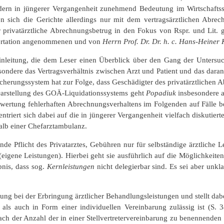
dern in jüngerer Vergangenheit zunehmend Bedeutung im Wirtschaftss
en sich die Gerichte allerdings nur mit dem vertragsärztlichen Abre
 privatärztliche Abrechnungsbetrug in den Fokus von Rspr. und Lit. 
ssertation angenommenen und von
Herrn Prof. Dr. Dr. h. c. Hans-Heiner
Einleitung, die dem Leser einen Überblick über den Gang der Untersuc
sondere das Vertragsverhältnis zwischen Arzt und Patient und das da
cherungssystem hat zur Folge, dass Geschädigter des privatärztlichen A
 Darstellung des GOÄ-Liquidationssystems geht
Popadiuk
insbesondere a
 Bewertung fehlerhaften Abrechnungsverhaltens im Folgenden auf Fälle 
entriert sich dabei auf die in jüngerer Vergangenheit vielfach diskuti
lb einer Chefarztambulanz.
nde Pflicht des Privatarztes, Gebühren nur für selbständige ärztliche
igene Leistungen). Hierbei geht sie ausführlich auf die Möglichkeite
bnis, dass sog.
Kernleistungen
nicht delegierbar sind. Es sei aber unkl
etung bei der Erbringung ärztlicher Behandlungsleistungen und stellt dab
ls auch in Form einer individuellen Vereinbarung zulässig ist (S. 3
nach der Anzahl der in einer Stellvertretervereinbarung zu benennenden