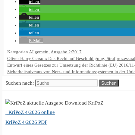
teilen
teilen
teilen
teilen
teilen
E-Mail
Kategorien
Allgemein
,
Ausgabe 2/2017
Oliver Harry Gerson: Das Recht auf Beschuldigung. Strafprozessu
Entwurf eines Gesetzes zur Umsetzung der Richtlinie (EU) 2016/
Sicherheitsniveaus von Netz- und Informationssystemen in der Uni
Suchen nach:
KriPoZ
KriPoZ 4/2026 online
KriPoZ 4/2026 PDF