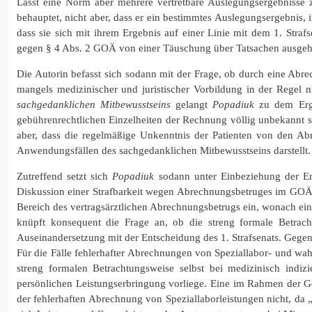
Lässt eine Norm aber mehrere vertretbare Auslegungsergebnisse zu
behauptet, nicht aber, dass er ein bestimmtes Auslegungsergebnis, i
dass sie sich mit ihrem Ergebnis auf einer Linie mit dem 1. Stra
gegen § 4 Abs. 2 GOÄ von einer Täuschung über Tatsachen ausgeh
Die Autorin befasst sich sodann mit der Frage, ob durch eine Abre
mangels medizinischer und juristischer Vorbildung in der Regel
sachgedanklichen Mitbewusstseins
gelangt
Popadiuk
zu dem Erge
gebührenrechtlichen Einzelheiten der Rechnung völlig unbekannt se
aber, dass die regelmäßige Unkenntnis der Patienten von den Ab
Anwendungsfällen des sachgedanklichen Mitbewusstseins darstellt.
Zutreffend setzt sich
Popadiuk
sodann unter Einbeziehung der En
Diskussion einer Strafbarkeit wegen Abrechnungsbetruges im GOÄ L
Bereich des vertragsärztlichen Abrechnungsbetrugs ein, wonach eine
knüpft konsequent die Frage an, ob die streng formale Betracht
Auseinandersetzung mit der Entscheidung des 1. Strafsenats. Gege
Für die Fälle fehlerhafter Abrechnungen von Speziallabor- und wah
streng formalen Betrachtungsweise selbst bei medizinisch indiz
persönlichen Leistungserbringung vorliege. Eine im Rahmen der G
der fehlerhaften Abrechnung von Speziallaborleistungen nicht, da „