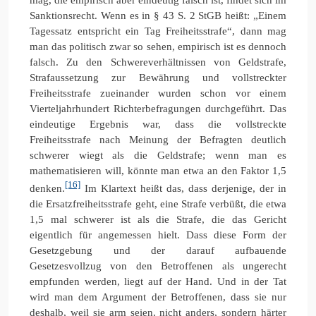
Sanktionsrecht. Wenn es in § 43 S. 2 StGB heißt: „Einem
Tagessatz entspricht ein Tag Freiheitsstrafe“, dann mag
man das politisch zwar so sehen, empirisch ist es dennoch
falsch. Zu den Schwereverhältnissen von Geldstrafe,
Strafaussetzung zur Bewährung und vollstreckter
Freiheitsstrafe zueinander wurden schon vor einem
Vierteljahrhundert Richterbefragungen durchgeführt. Das
eindeutige Ergebnis war, dass die vollstreckte
Freiheitsstrafe nach Meinung der Befragten deutlich
schwerer wiegt als die Geldstrafe; wenn man es
mathematisieren will, könnte man etwa an den Faktor 1,5
[16]
denken.
Im Klartext heißt das, dass derjenige, der in
die Ersatzfreiheitsstrafe geht, eine Strafe verbüßt, die etwa
1,5 mal schwerer ist als die Strafe, die das Gericht
eigentlich für angemessen hielt. Dass diese Form der
Gesetzgebung und der darauf aufbauende
Gesetzesvollzug von den Betroffenen als ungerecht
empfunden werden, liegt auf der Hand. Und in der Tat
wird man dem Argument der Betroffenen, dass sie nur
deshalb, weil sie arm seien, nicht anders, sondern härter