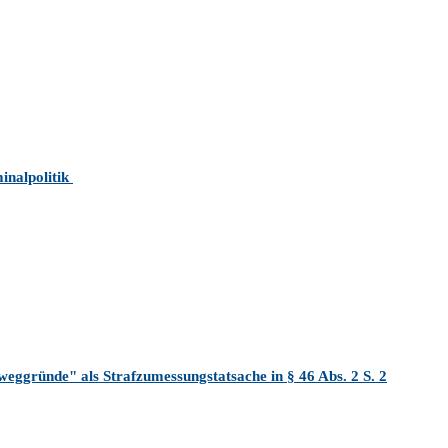
inalpolitik
weggründe" als Strafzumessungstatsache in § 46 Abs. 2 S. 2