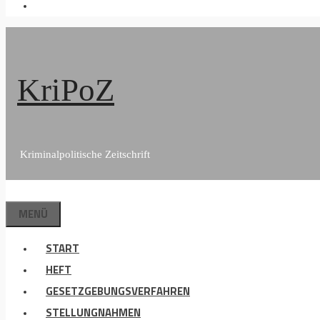
KriPoZ
Kriminalpolitische Zeitschrift
MENÜ
START
HEFT
GESETZGEBUNGSVERFAHREN
STELLUNGNAHMEN