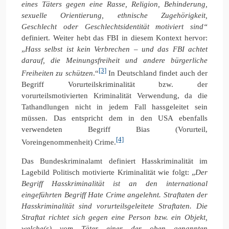
eines Täters gegen eine Rasse, Religion, Behinderung,
sexuelle Orientierung, ethnische Zugehörigkeit,
Geschlecht oder Geschlechtsidentität motiviert sind“
definiert. Weiter hebt das FBI in diesem Kontext hervor:
„
Hass selbst ist kein Verbrechen – und das FBI achtet
darauf, die Meinungsfreiheit und andere bürgerliche
[3]
Freiheiten zu schützen
.“
In Deutschland findet auch der
Begriff Vorurteilskriminalität bzw. der
vorurteilsmotivierten Kriminalität Verwendung, da die
Tathandlungen nicht in jedem Fall hassgeleitet sein
müssen. Das entspricht dem in den USA ebenfalls
verwendeten Begriff Bias (Vorurteil,
[4]
Voreingenommenheit) Crime.
Das Bundeskriminalamt definiert Hasskriminalität im
Lagebild Politisch motivierte Kriminalität wie folgt: „
Der
Begriff Hasskriminalität ist an den international
eingeführten Begriff Hate Crime angelehnt. Straftaten der
Hasskriminalität sind vorurteilsgeleitete Straftaten. Die
Straftat richtet sich gegen eine Person bzw. ein Objekt,
welche(s) vom Täter einer der oben genannten