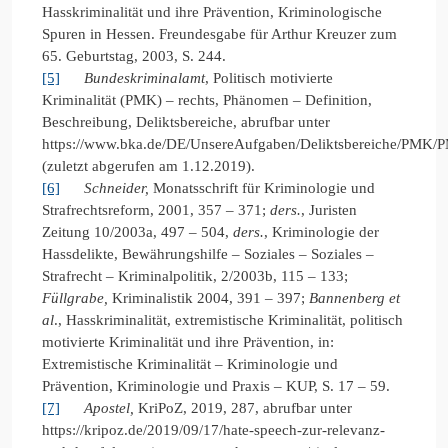
Hasskriminalität und ihre Prävention, Kriminologische
Spuren in Hessen. Freundesgabe für Arthur Kreuzer zum
65. Geburtstag, 2003, S. 244.
[5]
Bundeskriminalamt
, Politisch motivierte
Kriminalität (PMK) – rechts, Phänomen – Definition,
Beschreibung, Deliktsbereiche, abrufbar unter
https://www.bka.de/DE/UnsereAufgaben/Deliktsbereiche/PMK/
(zuletzt abgerufen am 1.12.2019).
[6]
Schneider,
Monatsschrift für Kriminologie und
Strafrechtsreform, 2001, 357 – 371;
ders.
, Juristen
Zeitung 10/2003a, 497 – 504,
ders.
, Kriminologie der
Hassdelikte, Bewährungshilfe – Soziales – Soziales –
Strafrecht – Kriminalpolitik, 2/2003b, 115 – 133;
Füllgrabe,
Kriminalistik 2004, 391 – 397;
Bannenberg
et
al
., Hasskriminalität, extremistische Kriminalität, politisch
motivierte Kriminalität und ihre Prävention, in:
Extremistische Kriminalität – Kriminologie und
Prävention, Kriminologie und Praxis – KUP, S. 17 – 59.
[7]
Apostel,
KriPoZ, 2019, 287, abrufbar unter
https://kripoz.de/2019/09/17/hate-speech-zur-relevanz-