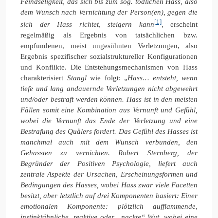
Feindseligkeit, das sich bis zum sog. tödlichen Hass, also
dem Wunsch nach Vernichtung der Person(en), gegen die
[1]
sich der Hass richtet, steigern kann
,
erscheint
regelmäßig als Ergebnis von tatsächlichen bzw.
empfundenen, meist ungesühnten Verletzungen, also
Ergebnis spezifischer sozialstruktureller Konfigurationen
und Konflikte. Die Entstehungsmechanismen von Hass
charakterisiert
Stangl
wie folgt: „
Hass… entsteht, wenn
tiefe und lang andauernde Verletzungen nicht abgewehrt
und/oder bestraft werden können. Hass ist in den meisten
Fällen somit eine Kombination aus Vernunft und Gefühl,
wobei die Vernunft das Ende der Verletzung und eine
Bestrafung des Quälers fordert. Das Gefühl des Hasses ist
manchmal auch mit dem Wunsch verbunden, den
Gehassten zu vernichten. Robert Sternberg, der
Begründer der Positiven Psychologie, liefert auch
zentrale Aspekte der Ursachen, Erscheinungsformen und
Bedingungen des Hasses, wobei Hass zwar viele Facetten
besitzt, aber letztlich auf drei Komponenten basiert: Einer
emotionalen Komponente: plötzlich aufflammende,
instinktähnliche, reaktive oder „nackte“ Wut, wobei eine