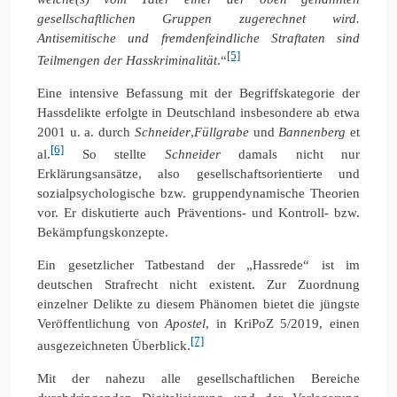
gesellschaftlichen Gruppen zugerechnet wird.
Antisemitische und fremdenfeindliche Straftaten sind
[5]
Teilmengen der Hasskriminalität
.“
Eine intensive Befassung mit der Begriffskategorie der
Hassdelikte erfolgte in Deutschland insbesondere ab etwa
2001 u. a. durch
Schneider
,
Füllgrabe
und
Bannenberg
et
[6]
al.
So stellte
Schneider
damals nicht nur
Erklärungsansätze, also gesellschaftsorientierte und
sozialpsychologische bzw. gruppendynamische Theorien
vor. Er diskutierte auch Präventions- und Kontroll- bzw.
Bekämpfungskonzepte.
Ein gesetzlicher Tatbestand der „Hassrede“ ist im
deutschen Strafrecht nicht existent. Zur Zuordnung
einzelner Delikte zu diesem Phänomen bietet die jüngste
Veröffentlichung von
Apostel
, in KriPoZ 5/2019, einen
[7]
ausgezeichneten Überblick.
Mit der nahezu alle gesellschaftlichen Bereiche