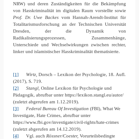
NRW) und deren Zuständigkeiten für die Bekämpfung
von Hasskriminalität im digitalen Raum vorstellte sowie
Prof. Dr. Uwe Backes
vom Hannah-Arendt-Institut für
Totalitarismusforschung an der Technischen Universität
Dresden, der die Dynamik von
Radikalisierungsprozessen, Zusammenhänge,
Unterschiede und Wechselwirkungen zwischen rechter,
linker und islamistischer Hasskriminalität thematisierte.
[1]
Wirtz,
Dorsch – Lexikon der Psychologie, 18. Aufl.
(2017), S. 719.
[2]
Stangl,
Online Lexikon für Psychologie und
Pädagogik, abrufbar unter https://lexikon.stangl.eu/autor/
(zuletzt abgerufen am 1.12.2019).
[3]
Federal Bureau Of Investigation
(FBI), What We
Investigate, Hate Crimes, abrufbar unter
https://www.fbi.gov/investigate/civil-rights/hate-crimes
(zuletzt abgerufen am 14.12.2019).
[4]
Vgl. auch
Rössner/Coester,
Vorurteilsbedingte