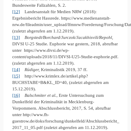
Bundesweite Fallzahlen, S. 2.
[12]
Landesanstalt für Medien NRW (2018):
Ergebnisbericht Hassrede. https://www.medienanstalt-
nrw.de/fileadmin/user_upload/lfmnrw/Foerderung/Forschung/
(zuletzt abgerufen am 1.12.2019).
[13]
Borgstedt/Borchard/Jurczok/Jacakhisvili/Repohl,
DIVSI U-25 Studie. Euphorie war gestern, 2018, abrufbar
unter https://www.divsi.de/wp-
content/uploads/2018/11/DIVSI-U25-Studie-euphorie.pdf.
(zuletzt abgerufen am 1.12.2019).
[14]
Rüdiger,
Kriminalistik 2019, 37 ff.
[15]
http://www.krimlex.de/artikel.php?
BUCHSTABE=B&KL_ID=40, (zuletzt abgerufen am
15.12.2019).
[16]
Balschmiter
et al.
, Erste Untersuchung zum
Dunkelfeld der Kriminalität in Mecklenburg-
Vorpommern. Abschlussbericht, 2017, S. 54, abrufbar
unter http://www.fh-
guestrow.de/doks/forschung/dunkelfeld/Abschlussbericht_
2017_11_05.pdf (zuletzt abgerufen am 11.12.2019).