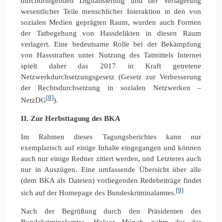
durchdringenden Digitalisierung und der Verlagerung
wesentlicher Teile menschlicher Interaktion in den von
sozialen Medien geprägten Raum, wurden auch Formen
der Tatbegehung von Hassdelikten in diesen Raum
verlagert. Eine bedeutsame Rolle bei der Bekämpfung
von Hassstraften unter Nutzung des Tatmittels Internet
spielt daher das 2017 in Kraft getretene
Netzwerkdurchsetzungsgesetz (Gesetz zur Verbesserung
der Rechtsdurchsetzung in sozialen Netzwerken –
[8]
NetzDG
).
II. Zur Herbsttagung des BKA
Im Rahmen dieses Tagungsberichtes kann nur
exemplarisch auf einige Inhalte eingegangen und können
auch nur einige Redner zitiert werden, und Letzteres auch
nur in Auszügen. Eine umfassende Übersicht über alle
(dem BKA als Dateien) vorliegenden Redebeiträge findet
[9]
sich auf der Homepage des Bundeskriminalamtes.
Nach der Begrüßung durch den Präsidenten des
Bundekriminalamtes,
Holger Münch
, nahm der der