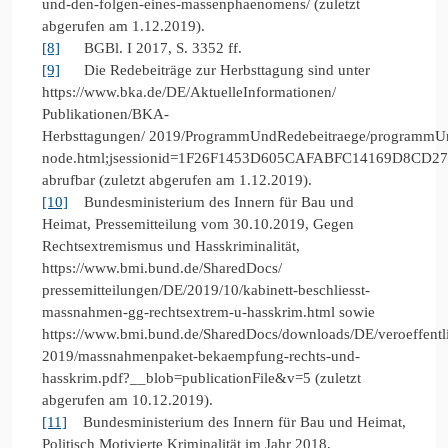
und-den-folgen-eines-massenphaenomens/ (zuletzt
abgerufen am 1.12.2019).
[8]
BGBl. I 2017, S. 3352 ff.
[9]
Die Redebeiträge zur Herbsttagung sind unter
https://www.bka.de/DE/AktuelleInformationen/
Publikationen/BKA-
Herbsttagungen/ 2019/ProgrammUndRedebeitraege/programmU
node.html;jsessionid=1F26F1453D605CAFABFC14169D8CD270
abrufbar (zuletzt abgerufen am 1.12.2019).
[10]
Bundesministerium des Innern für Bau und
Heimat, Pressemitteilung vom 30.10.2019, Gegen
Rechtsextremismus und Hasskriminalität,
https://www.bmi.bund.de/SharedDocs/
pressemitteilungen/DE/2019/10/kabinett-beschliesst-
massnahmen-gg-rechtsextrem-u-hasskrim.html sowie
https://www.bmi.bund.de/SharedDocs/downloads/DE/veroeffentl
2019/massnahmenpaket-bekaempfung-rechts-und-
hasskrim.pdf?__blob=publicationFile&v=5 (zuletzt
abgerufen am 10.12.2019).
[11]
Bundesministerium des Innern für Bau und Heimat,
Politisch Motivierte Kriminalität im Jahr 2018,