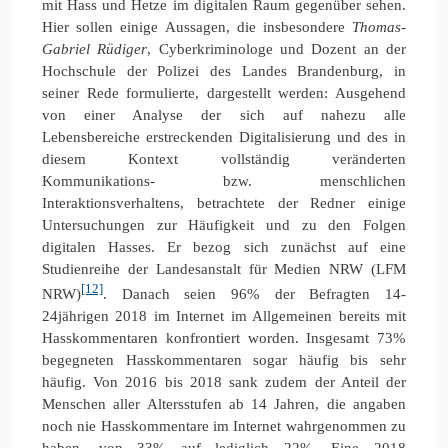
mit Hass und Hetze im digitalen Raum gegenüber sehen.
Hier sollen einige Aussagen, die insbesondere
Thomas-
Gabriel Rüdiger
, Cyberkriminologe und Dozent an der
Hochschule der Polizei des Landes Brandenburg, in
seiner Rede formulierte, dargestellt werden: Ausgehend
von einer Analyse der sich auf nahezu alle
Lebensbereiche erstreckenden Digitalisierung und des in
diesem Kontext vollständig veränderten
Kommunikations- bzw. menschlichen
Interaktionsverhaltens, betrachtete der Redner einige
Untersuchungen zur Häufigkeit und zu den Folgen
digitalen Hasses. Er bezog sich zunächst auf eine
Studienreihe der Landesanstalt für Medien NRW (LFM
[12]
NRW)
. Danach seien 96% der Befragten 14-
24jährigen 2018 im Internet im Allgemeinen bereits mit
Hasskommentaren konfrontiert worden. Insgesamt 73%
begegneten Hasskommentaren sogar häufig bis sehr
häufig. Von 2016 bis 2018 sank zudem der Anteil der
Menschen aller Altersstufen ab 14 Jahren, die angaben
noch nie Hasskommentare im Internet wahrgenommen zu
haben, von 33% auf lediglich 22%. Eine 2018