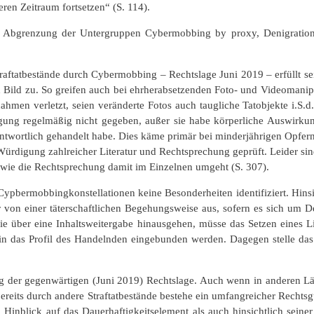
ren Zeitraum fortsetzen“ (S. 114).
und Abgrenzung der Untergruppen Cybermobbing by proxy, Denigration
 Straftatbestände durch Cybermobbing – Rechtslage Juni 2019 – erfüllt
Bild zu. So greifen auch bei ehrherabsetzenden Foto- und Videomanip
men verletzt, seien veränderte Fotos auch taugliche Tatobjekte i.S.d
gung regelmäßig nicht gegeben, außer sie habe körperliche Auswirku
ntwortlich gehandelt habe. Dies käme primär bei minderjährigen Opfer
 Würdigung zahlreicher Literatur und Rechtsprechung geprüft. Leider sind
i, wie die Rechtsprechung damit im Einzelnen umgeht (S. 307).
ypbermobbingkonstellationen keine Besonderheiten identifiziert. Hinsic
 von einer täterschaftlichen Begehungsweise aus, sofern es sich um Del
die über eine Inhaltsweitergabe hinausgehen, müsse das Setzen eines Li
in das Profil des Handelnden eingebunden werden. Dagegen stelle das 
ng der gegenwärtigen (Juni 2019) Rechtslage. Auch wenn in anderen L
bereits durch andere Straftatbestände bestehe ein umfangreicher Rechtsg
inblick auf das Dauerhaftigkeitselement als auch hinsichtlich seiner