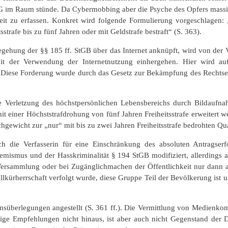
G im Raum stünde. Da Cybermobbing aber die Psyche des Opfers massiv 
t zu erfassen. Konkret wird folgende Formulierung vorgeschlagen: „
trafe bis zu fünf Jahren oder mit Geldstrafe bestraft“ (S. 363).
egehung der §§ 185 ff. StGB über das Internet anknüpft, wird von der V
t der Verwendung der Internetnutzung einhergehen. Hier wird auf d
. Diese Forderung wurde durch das Gesetz zur Bekämpfung des Rechtsex
e Verletzung des höchstpersönlichen Lebensbereichs durch Bildauf
t einer Höchststrafdrohung von fünf Jahren Freiheitsstrafe erweitert
chgewicht zur „nur“ mit bis zu zwei Jahren Freiheitsstrafe bedrohten Qua
sich die Verfasserin für eine Einschränkung des absoluten Antragser
ismus und der Hasskriminalität § 194 StGB modifiziert, allerdings and
ersammlung oder bei Zugänglichmachen der Öffentlichkeit nur dann a
Willkürherrschaft verfolgt wurde, diese Gruppe Teil der Bevölkerung is
nsüberlegungen angestellt (S. 361 ff.). Die Vermittlung von Medienkom
ige Empfehlungen nicht hinaus, ist aber auch nicht Gegenstand der Di