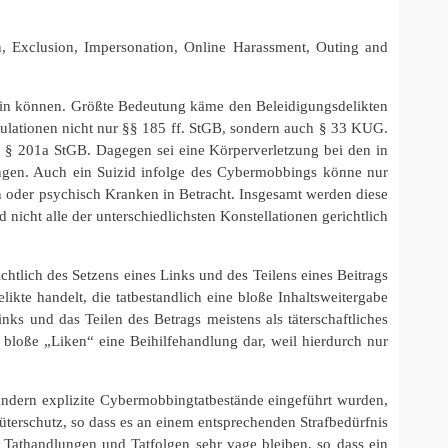
, Exclusion, Impersonation, Online Harassment, Outing and
 sein können. Größte Bedeutung käme den Beleidigungsdelikten
ulationen nicht nur §§ 185 ff. StGB, sondern auch § 33 KUG.
. § 201a StGB. Dagegen sei eine Körperverletzung bei den in
ngen. Auch ein Suizid infolge des Cybermobbings könne nur
n oder psychisch Kranken in Betracht. Insgesamt werden diese
 nicht alle der unterschiedlichsten Konstellationen gerichtlich
htlich des Setzens eines Links und des Teilens eines Beitrags
ikte handelt, die tatbestandlich eine bloße Inhaltsweitergabe
nks und das Teilen des Betrags meistens als täterschaftliches
bloße „Liken“ eine Beihilfehandlung dar, weil hierdurch nur
ändern explizite Cybermobbingtatbestände eingeführt wurden,
üterschutz, so dass es an einem entsprechenden Strafbedürfnis
 Tathandlungen und Tatfolgen sehr vage bleiben, so dass ein