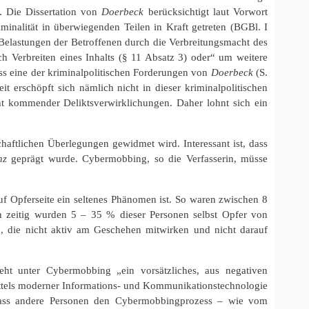
n. Die Dissertation von
Doerbeck
berücksichtigt laut Vorwort
nalität in überwiegenden Teilen in Kraft getreten (BGBl. I
Belastungen der Betroffenen durch die Verbreitungsmacht des
h Verbreiten eines Inhalts (§ 11 Absatz 3) oder“ um weitere
dass eine der kriminalpolitischen Forderungen von
Doerbeck
(S.
t erschöpft sich nämlich nicht in dieser kriminalpolitischen
t kommender Deliktsverwirklichungen. Daher lohnt sich ein
aftlichen Überlegungen gewidmet wird. Interessant ist, dass
nz
geprägt wurde. Cybermobbing, so die Verfasserin, müsse
f Opferseite ein seltenes Phänomen ist. So waren zwischen 8
h zeitig wurden 5 – 35 % dieser Personen selbst Opfer von
, die nicht aktiv am Geschehen mitwirken und nicht darauf
teht unter Cybermobbing „ein vorsätzliches, aus negativen
ittels moderner Informations- und Kommunikationstechnologie
, dass andere Personen den Cybermobbingprozess – wie vom