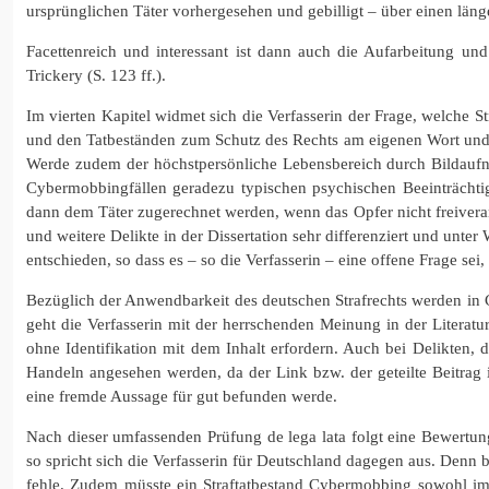
ursprünglichen Täter vorhergesehen und gebilligt – über einen länge
Facettenreich und interessant ist dann auch die Aufarbeitung 
Trickery (S. 123 ff.).
Im vierten Kapitel widmet sich die Verfasserin der Frage, welche
und den Tatbeständen zum Schutz des Rechts am eigenen Wort und 
Werde zudem der höchstpersönliche Lebensbereich durch Bildaufnah
Cybermobbingfällen geradezu typischen psychischen Beeinträchti
dann dem Täter zugerechnet werden, wenn das Opfer nicht freivera
und weitere Delikte in der Dissertation sehr differenziert und unter
entschieden, so dass es – so die Verfasserin – eine offene Frage se
Bezüglich der Anwendbarkeit des deutschen Strafrechts werden in C
geht die Verfasserin mit der herrschenden Meinung in der Literatur
ohne Identifikation mit dem Inhalt erfordern. Auch bei Delikten, 
Handeln angesehen werden, da der Link bzw. der geteilte Beitrag 
eine fremde Aussage für gut befunden werde.
Nach dieser umfassenden Prüfung de lega lata folgt eine Bewertu
so spricht sich die Verfasserin für Deutschland dagegen aus. Denn 
fehle. Zudem müsste ein Straftatbestand Cybermobbing sowohl im H