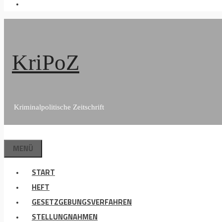
KriPoZ
Kriminalpolitische Zeitschrift
MENÜ
START
HEFT
GESETZGEBUNGSVERFAHREN
STELLUNGNAHMEN