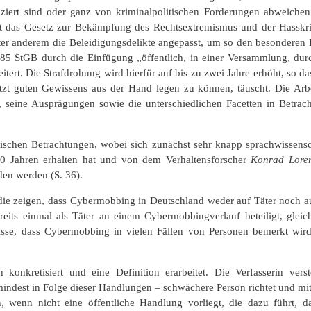
fiziert sind oder ganz von kriminalpolitischen Forderungen abweiche
t das Gesetz zur Bekämpfung des Rechtsextremismus und der Hasskrimi
ter anderem die Beleidigungsdelikte angepasst, um so den besonderen 
85 StGB durch die Einfügung „öffentlich, in einer Versammlung, durc
eitert. Die Strafdrohung wird hierfür auf bis zu zwei Jahre erhöht, so 
tzt guten Gewissens aus der Hand legen zu können, täuscht. Die Arbei
seine Ausprägungen sowie die unterschiedlichen Facetten in Betrach
ischen Betrachtungen, wobei sich zunächst sehr knapp sprachwissensch
50 Jahren erhalten hat und von dem Verhaltensforscher
Konrad Lore
den werden (S. 36).
die zeigen, dass Cybermobbing in Deutschland weder auf Täter noch au
its einmal als Täter an einem Cybermobbingverlauf beteiligt, gleic
sse, dass Cybermobbing in vielen Fällen von Personen bemerkt wird
konkretisiert und eine Definition erarbeitet. Die Verfasserin vers
mindest in Folge dieser Handlungen – schwächere Person richtet und m
en, wenn nicht eine öffentliche Handlung vorliegt, die dazu führt