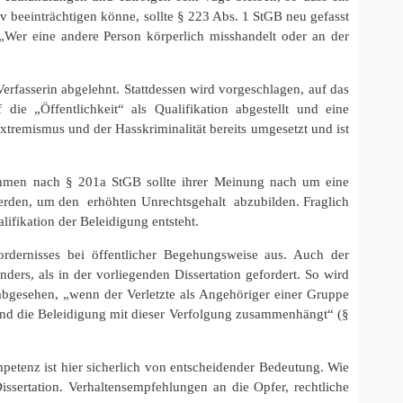
beeinträchtigen könne, sollte § 223 Abs. 1 StGB neu gefasst
Wer eine andere Person körperlich misshandelt oder an der
erfasserin abgelehnt. Stattdessen wird vorgeschlagen, auf das
ie „Öffentlichkeit“ als Qualifikation abgestellt und eine
tremismus und der Hasskriminalität bereits umgesetzt und ist
nahmen nach § 201a StGB sollte ihrer Meinung nach um eine
 werden, um den erhöhten Unrechtsgehalt abzubilden. Fraglich
lifikation der Beleidigung entsteht.
fordernisses bei öffentlicher Begehungsweise aus. Auch der
ers, als in der vorliegenden Dissertation gefordert. So wird
bgesehen, „wenn der Verletzte als Angehöriger einer Gruppe
t und die Beleidigung mit dieser Verfolgung zusammenhängt“ (§
petenz ist hier sicherlich von entscheidender Bedeutung. Wie
ssertation. Verhaltensempfehlungen an die Opfer, rechtliche