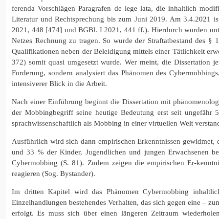
ferenda Vorschlägen Paragrafen de lege lata, die inhaltlich modi
Literatur und Rechtsprechung bis zum Juni 2019. Am 3.4.2021 is
2021, 448 [474] und BGBl. I 2021, 441 ff.). Hierdurch wurden un
Netzes Rechnung zu tragen. So wurde der Straftatbestand des § 1
Qualifikationen neben der Beleidigung mittels einer Tätlichkeit erw
372) somit quasi umgesetzt wurde. Wer meint, die Dissertation je
Forderung, sondern analysiert das Phänomen des Cybermobbings, 
intensiverer Blick in die Arbeit.
Nach einer Einführung beginnt die Dissertation mit phänomenolog
der Mobbingbegriff seine heutige Bedeutung erst seit ungefähr 
sprachwissenschaftlich als Mobbing in einer virtuellen Welt verstan
Ausführlich wird sich dann empirischen Erkenntnissen gewidmet, 
und 33 % der Kinder, Jugendlichen und jungen Erwachsenen bere
Cybermobbing (S. 81). Zudem zeigen die empirischen Er-kenntni
reagieren (Sog. Bystander).
Im dritten Kapitel wird das Phänomen Cybermobbing inhaltlich 
Einzelhandlungen bestehendes Verhalten, das sich gegen eine – zu
erfolgt. Es muss sich über einen längeren Zeitraum wiederhol