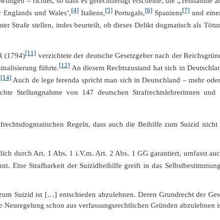
igen – richtet, so dass es gerechtfertigt erscheine, die „Teilnahme an e
[4]
[5]
[6]
[7]
r Englands und Wales’,
Italiens,
Portugals,
Spaniens
und eine
r Strafe stellen, indes beurteilt, ob dieses Delikt dogmatisch als Tötu
[11]
R (1794)
verzichtete der deutsche Gesetzgeber nach der Reichsgrün
[12]
nalisierung führte.
An diesem Rechtszustand hat sich in Deutschlan
[14]
.
Auch de lege ferenda spricht man sich in Deutschland – mehr oder 
chte Stellungnahme von 147 deutschen Strafrechtslehrerinnen und St
afrechtsdogmatischen Regeln, dass auch die Beihilfe zum Suizid nicht s
ch durch Art. 1 Abs. 1 i.V.m. Art. 2 Abs. 1 GG garantiert, umfasst au
t. Eine Strafbarkeit der Suizidbeihilfe greift in das Selbstbestimmun
zum Suizid ist […] entschieden abzulehnen. Deren Grundrecht der Gewi
che Neuregelung schon aus verfassungsrechtlichen Gründen abzulehnen is