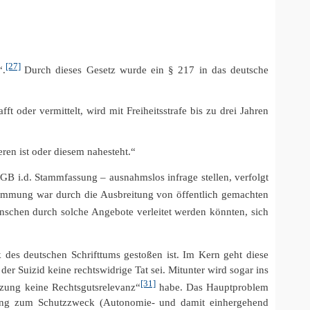
[27]
“.
Durch dieses Gesetz wurde ein § 217 in das deutsche
t oder vermittelt, wird mit Freiheitsstrafe bis zu drei Jahren
eren ist oder diesem nahesteht.“
tGB i.d. Stammfassung – ausnahmslos infrage stellen, verfolgt
immung war durch die Ausbreitung von öffentlich gemachten
nschen durch solche Angebote verleitet werden könnten, sich
 des deutschen Schrifttums gestoßen ist. Im Kern geht diese
er Suizid keine rechtswidrige Tat sei. Mitunter wird sogar ins
[31]
letzung keine Rechtsgutsrelevanz“
habe. Das Hauptproblem
nhang zum Schutzzweck (Autonomie- und damit einhergehend