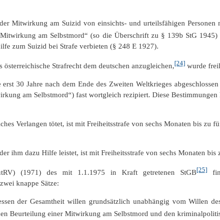
 der Mitwirkung am Suizid von einsichts- und urteilsfähigen Personen 
Mitwirkung am Selbstmord“ (so die Überschrift zu § 139b StG 1945) al
ilfe zum Suizid bei Strafe verbieten (§ 248 E 1927).
[24]
as österreichische Strafrecht dem deutschen anzugleichen,
wurde freil
ie erst 30 Jahre nach dem Ende des Zweiten Weltkrieges abgeschlossen
rkung am Selbstmord“) fast wortgleich rezipiert. Diese Bestimmungen 
ches Verlangen tötet, ist mit Freiheitsstrafe von sechs Monaten bis zu fü
der ihm dazu Hilfe leistet, ist mit Freiheitsstrafe von sechs Monaten bis
[25]
äutRV) (1971) des mit 1.1.1975 in Kraft getretenen StGB
fin
 zwei knappe Sätze:
ssen der Gesamtheit willen grundsätzlich unabhängig vom Willen des
hen Beurteilung einer Mitwirkung am Selbstmord und den kriminalpoliti