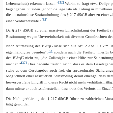
[32]
Lebensschutz) erkennen lassen.“
Worin, so fragt etwa
Duttge
po
begangenen Suiziden „schon de lege lata als Tötung in mittelbarer
die ausnahmslose Strafandrohung des § 217 dStGB aber zu einer „ü
[33]
einer Verdachtsstrafe.“
Da § 217 dStGB zu einer massiven Einschränkung der Freiheit ste
Bestimmung wegen Unvereinbarkeit mit diversen Grundrechten des B
Nach Auffassung des
BVerfG
lasse sich aus Art. 2 Abs. 1 i.V.m. A
[35]
eigenhändig zu beenden“,
sondern auch die Freiheit, „hierfür 
des
BVerfG
nicht zu, „die Zulässigkeit einer Hilfe zur Selbsttötu
[37]
machen.“
Dies bedeute freilich nicht, dass es dem Gesetzgeber
stehe es dem Gesetzgeber auch frei, ein „prozedurales Sicherung
Möglichkeit einer assistierten Selbsttötung derart einenge, dass 
hervorgerufene Eingriff in dieses Recht nicht mehr verhältnismäßig
dann müsse er auch „sicherstellen, dass trotz des Verbots im Einzelfal
Die Nichtigerklärung des § 217 dStGB führte zu zahlreichen Vorsc
tätig geworden.