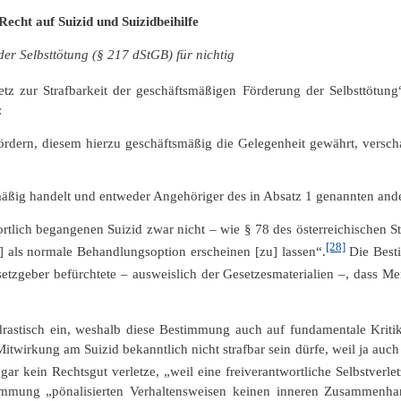
echt auf Suizid und Suizidbeihilfe
er Selbsttötung (§ 217 dStGB) für nichtig
z zur Strafbarkeit der geschäftsmäßigen Förderung der Selbsttötung
:
ördern, diesem hierzu geschäftsmäßig die Gelegenheit gewährt, verschaff
ftsmäßig handelt und entweder Angehöriger des in Absatz 1 genannten and
ortlich begangenen Suizid zwar nicht – wie § 78 des österreichischen S
[28]
t] als normale Behandlungsoption erscheinen [zu] lassen“.
Die Best
tzgeber befürchtete – ausweislich der Gesetzesmaterialien –, dass Me
drastisch ein, weshalb diese Bestimmung auch auf fundamentale Kritik
wirkung am Suizid bekanntlich nicht strafbar sein dürfe, weil ja auch d
, gar kein Rechtsgut verletze, „weil eine freiverantwortliche Selbstver
stimmung „pönalisierten Verhaltensweisen keinen inneren Zusamme