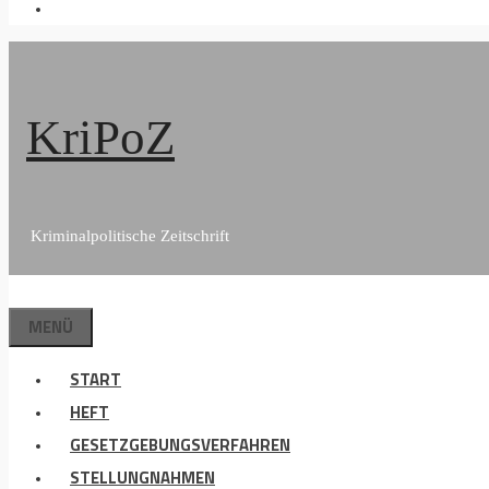
KriPoZ
Kriminalpolitische Zeitschrift
MENÜ
START
HEFT
GESETZGEBUNGSVERFAHREN
STELLUNGNAHMEN