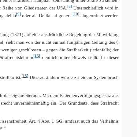
iner straflosen Haupttat“ selbständig unter Strafe zu stellen.
[8]
r Reihe von Gliedstaaten der USA.
Unterschiedlich wird in
[9]
[10]
ngsdelikt
oder als Delikt sui generis
eingeordnet werden
dung (1871) auf eine ausdrückliche Regelung der Mitwirkung
d, sieht man von der nicht einmal fünfjährigen Geltung des §
weniger geschlossen – gegen die Strafbarkeit (jedenfalls) der
[16]
rafrechtslehrern
deutlich unter Beweis stellt. In dieser
[18]
trafbar ist.
Dies zu ändern würde zu einem Systembruch
ch das eigene Sterben. Mit dem Patientenverfügungsgesetz aus
gsrecht unverhältnismäßig ein. Der Grundsatz, dass Strafrecht
ssensfreiheit, Art. 4 Abs. 1 GG, umfasst auch das Verhältnis
t.“