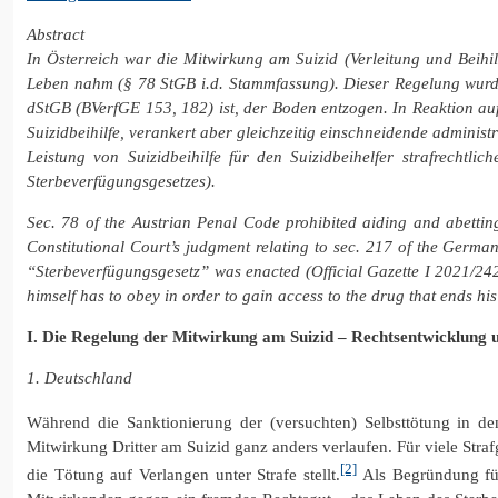
Abstract
In Österreich war die Mitwirkung am Suizid (Verleitung und Beihi
Leben nahm (§ 78 StGB i.d. Stammfassung). Dieser Regelung wurde 
dStGB (BVerfGE 153, 182) ist, der Boden entzogen. In Reaktion auf
Suizidbeihilfe, verankert aber gleichzeitig einschneidende adminis
Leistung von Suizidbeihilfe für den Suizidbeihelfer strafrechtl
Sterbeverfügungsgesetzes).
Sec. 78 of the Austrian Penal Code prohibited aiding and abettin
Constitutional Court’s judgment relating to sec. 217 of the Germa
“Sterbeverfügungsgesetz” was enacted (Official Gazette I 2021/24
himself has to obey in order to gain access to the drug that ends his 
I. Die Regelung der Mitwirkung am Suizid – Rechtsentwicklung
1. Deutschland
Während die Sanktionierung der (versuchten) Selbsttötung in de
Mitwirkung Dritter am Suizid ganz anders verlaufen. Für viele Stra
[2]
die Tötung auf Verlangen unter Strafe stellt.
Als Begründung für