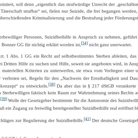
intiert, soll denn „eigentlich das strafwürdige Unrecht der ‚geschäft
 Täterschaft strafbar“ sei, fielen nur Suizide, die frei begangen wer
berschießenden Kriminalisierung und die Bestrafung jeder Förderungst
rbewilliger Personen, Suizidbeihilfe in Anspruch zu nehmen, geführt
[34]
onner GG für nichtig erklärt worden ist,
nicht ganz unerwartet.
rt. 1 Abs. 1 GG ein Recht auf selbstbestimmtes Sterben ableiten, das 
bei Dritten Hilfe zu suchen und Hilfe, soweit sie angeboten wird, in A
ng materiellen Kriterien zu unterwerfen, sie etwa vom Vorliegen einer
 verboten sei, Regeln für den „Nachweis der Ernsthaftigkeit und Dauer
[38]
skonzept“ zu entwickeln.
Da aber das in § 217 dStGB verankerte V
dem Sterbewilligen faktisch kein Raum zur Wahrnehmung seines Rechts a
[39]
.
Wolle der Gesetzgeber bestimmte für die Autonomie des Suizidwillig
l ein Zugang zu freiwillig bereitgestellter Suizidbeihilfe real eröffnet bl
[41]
hlägen zur Regulierung der Suizidbeihilfe.
Der deutsche Gesetzgebe