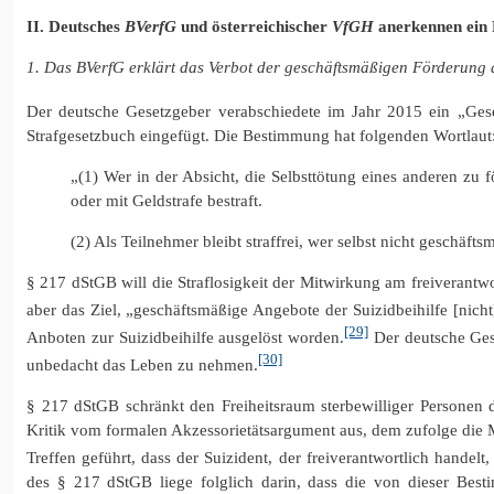
II. Deutsches
BVerfG
und österreichischer
VfGH
anerkennen ein R
1. Das BVerfG erklärt das Verbot der geschäftsmäßigen Förderung d
Der deutsche Gesetzgeber verabschiedete im Jahr 2015 ein „Geset
Strafgesetzbuch eingefügt. Die Bestimmung hat folgenden Wortlaut
„(1) Wer in der Absicht, die Selbsttötung eines anderen zu f
oder mit Geldstrafe bestraft.
(2) Als Teilnehmer bleibt straffrei, wer selbst nicht geschä
§ 217 dStGB will die Straflosigkeit der Mitwirkung am freiverantw
aber das Ziel, „geschäftsmäßige Angebote der Suizidbeihilfe [nich
[29]
Anboten zur Suizidbeihilfe ausgelöst worden.
Der deutsche Gese
[30]
unbedacht das Leben zu nehmen.
§ 217 dStGB schränkt den Freiheitsraum sterbewilliger Personen 
Kritik vom formalen Akzessorietätsargument aus, dem zufolge die Mit
Treffen geführt, dass der Suizident, der freiverantwortlich handelt
des § 217 dStGB liege folglich darin, dass die von dieser Be