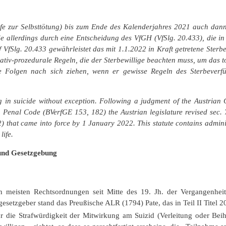
lfe zur Selbsttötung) bis zum Ende des Kalenderjahres 2021 auch dann 
allerdings durch eine Entscheidung des VfGH (VfSlg. 20.433), die in w
 VfSlg. 20.433 gewährleistet das mit 1.1.2022 in Kraft getretene Ster
trativ-prozedurale Regeln, die der Sterbewillige beachten muss, um das 
iche Folgen nach sich ziehen, wenn er gewisse Regeln des Sterbeverf
g in suicide without exception. Following a judgment of the Austrian 
n Penal Code (BVerfGE 153, 182) the Austrian legislature revised sec.
2) that came into force by 1 January 2022.
This statute contains admini
life.
 und Gesetzgebung
n meisten Rechtsordnungen seit Mitte des 19. Jh. der Vergangenheit
fgesetzgeber stand das Preußische ALR (1794) Pate, das in Teil II Titel
 die Strafwürdigkeit der Mitwirkung am Suizid (Verleitung oder Beih