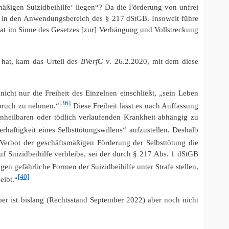
smäßigen Suizidbeihilfe‘ liegen“? Da die Förderung von unfrei
den, in den Anwendungsbereich des § 217 dStGB. Insoweit führe
at im Sinne des Gesetzes [zur] Verhängung und Vollstreckung
 hat, kam das Urteil des
BVerfG
v. 26.2.2020, mit dem diese
nicht nur die Freiheit des Einzelnen einschließt, „sein Leben
[36]
nspruch zu nehmen.“
Diese Freiheit lässt es nach Auffassung
 unheilbaren oder tödlich verlaufenden Krankheit abhängig zu
haftigkeit eines Selbsttötungswillens“ aufzustellen. Deshalb
erbot der geschäftsmäßigen Förderung der Selbsttötung die
uf Suizidbeihilfe verbleibe, sei der durch § 217 Abs. 1 dStGB
en gefährliche Formen der Suizidbeihilfe unter Strafe stellen,
[40]
eibt.“
r ist bislang (Rechtsstand September 2022) aber noch nicht