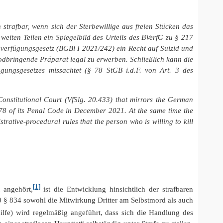
strafbar, wenn sich der Sterbewillige aus freien Stücken das
eiten Teilen ein Spiegelbild des Urteils des BVerfG zu § 217
beverfügungsgesetz (BGBl I 2021/242) ein Recht auf Suizid und
todbringende Präparat legal zu erwerben. Schließlich kann die
ügungsgesetzes missachtet (§ 78 StGB i.d.F. von Art. 3 des
Constitutional Court (VfSlg. 20.433) that mirrors the German
 78 of its Penal Code in December 2021. At the same time the
strative-procedural rules that the person who is willing to kill
[1]
 angehört,
ist die Entwicklung hinsichtlich der strafbaren
 20 § 834 sowohl die Mitwirkung Dritter am Selbstmord als auch
ilfe) wird regelmäßig angeführt, dass sich die Handlung des