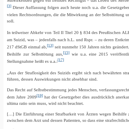
Mitwirkenden gegen ein fremdes Rechtsgut – das Leben des Sterbewill
[3]
Dieser Auffassung folgen auch heute noch u.a. die Gesetzgebe
vielen Rechtsordnungen, die die Mitwirkung an der Selbsttötung unte
soll.
In teilweiser Abkehr von Teil II Titel 20 § 834 des Preußischen AL
am Suizid, was – jedenfalls nach h.L. und Rspr. – zu deren Entkrimi
[13]
217 dStGB einmal ab,
seit nunmehr 150 Jahren nichts geändert
[15]
Beihilfe zur Selbsttötung aus,
wie u.a. eine 2015 veröffentli
[17]
Stellungnahme heißt es u.a.:
„Aus der Straflosigkeit des Suizids ergibt sich nach bewährten str
führen, dessen Auswirkungen nicht absehbar sind.
Das Recht auf Selbstbestimmung jedes Menschen, verfassungsrechtli
[19]
dem Jahre 2009
hat der Gesetzgeber dies ausdrücklich anerkann
ultima ratio sein muss, wird nicht beachtet.
[…] Die Einführung einer Strafbarkeit von Ärzten wegen Beihilfe 
zwischen dem Arzt und dessen Patienten, so dass eine strafrechtli