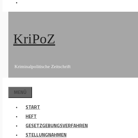
KriPoZ
Kriminalpolitische Zeitschrift
MENÜ
START
HEFT
GESETZGEBUNGSVERFAHREN
STELLUNGNAHMEN