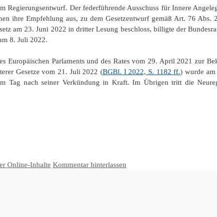
em Regierungsentwurf. Der federführende Ausschuss für Innere Angeleg
chen ihre Empfehlung aus, zu dem Gesetzentwurf gemäß Art. 76 Abs. 
tz am 23. Juni 2022 in dritter Lesung beschloss, billigte der Bundesr
 am 8. Juli 2022.
es Europäischen Parlaments und des Rates vom 29. April 2021 zur B
terer Gesetze vom 21. Juli 2022 (
BGBl. I 2022, S. 1182 ff.
) wurde am 
s am Tag nach seiner Verkündung in Kraft. Im Übrigen tritt die Neur
er Online-Inhalte
Kommentar hinterlassen