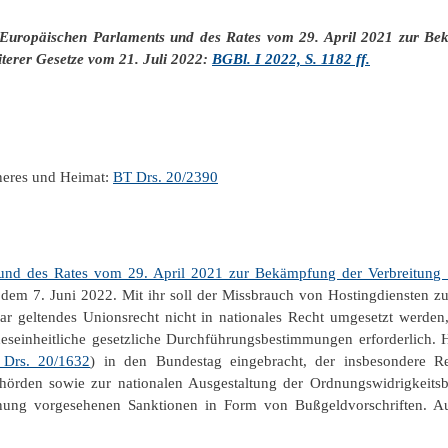
Europäischen Parlaments und des Rates vom 29. April 2021 zur Be
iterer Gesetze vom 21. Juli 2022:
BGBl. I 2022, S. 1182 ff.
neres und Heimat:
BT Drs. 20/2390
nd des Rates vom 29. April 2021 zur Bekämpfung der Verbreitung te
b dem 7. Juni 2022. Mit ihr soll der Missbrauch von Hostingdiensten z
lbar geltendes Unionsrecht nicht in nationales Recht umgesetzt werden
seinheitliche gesetzliche Durchführungsbestimmungen erforderlich. H
Drs. 20/1632
) in den Bundestag eingebracht, der insbesondere R
ehörden sowie zur nationalen Ausgestaltung der Ordnungswidrigkeit
rdnung vorgesehenen Sanktionen in Form von Bußgeldvorschriften. 