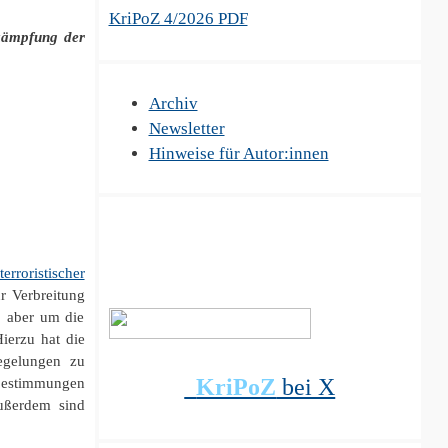
KriPoZ 4/2026 PDF
kämpfung der
Archiv
Newsletter
Hinweise für Autor:innen
rroristischer
ur Verbreitung
, aber um die
ierzu hat die
egelungen zu
KriPoZ
bei X
sbestimmungen
Außerdem sind