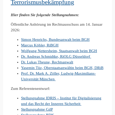
Terrorismusbekämpfung
Hier finden Sie folgende Stellungnahmen:
Öffentliche Anhörung im Rechtsausschuss am 14. Januar
2026:
Simon Henrichs, Bundesanwalt beim BGH
Marcus Köhler, RiBGH
Wolfgang Nettersheim, Staatsanwalt beim BGH
Dr. Andreas Schmidtke, RiOLG Düsseldorf
Dr. Lukas Theune, Rechtsanwalt
Yasemin Tüz, Oberstaatsanwältin beim BGH, DRiB
Prof. Dr. Mark A. Zöller, Ludwig-Maximilians-
Universität München
Zum Referentenentwurf:
Stellungnahme IDRIS – Institut für Digitalisierung
und das Recht der Inneren Sicherheit
Stellungnahme GdP
Stellungnahme BDK