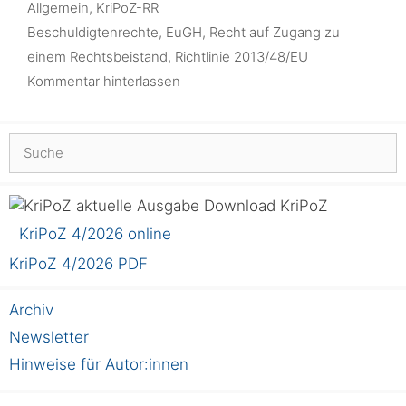
Kategorien
Allgemein
,
KriPoZ-RR
Schlagwörter
Beschuldigtenrechte
,
EuGH
,
Recht auf Zugang zu
einem Rechtsbeistand
,
Richtlinie 2013/48/EU
Kommentar hinterlassen
Suchen
nach:
KriPoZ
KriPoZ 4/2026 online
KriPoZ 4/2026 PDF
Archiv
Newsletter
Hinweise für Autor:innen