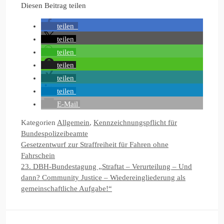
Diesen Beitrag teilen
teilen
teilen
teilen
teilen
teilen
teilen
E-Mail
Kategorien
Allgemein
,
Kennzeichnungspflicht für
Bundespolizeibeamte
Gesetzentwurf zur Straffreiheit für Fahren ohne
Fahrschein
23. DBH-Bundestagung „Straftat – Verurteilung – Und
dann? Community Justice – Wiedereingliederung als
gemeinschaftliche Aufgabe!“