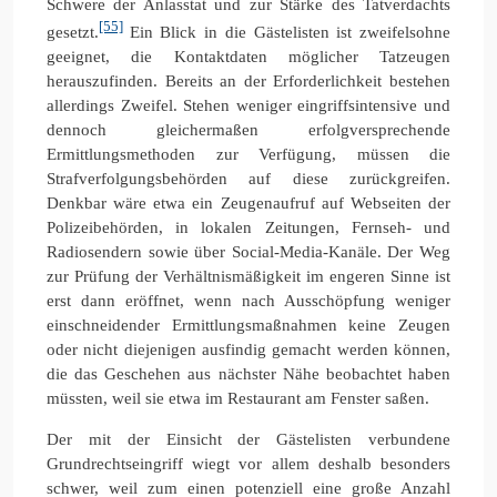
Schwere der Anlasstat und zur Stärke des Tatverdachts
[55]
gesetzt.
Ein Blick in die Gästelisten ist zweifelsohne
geeignet, die Kontaktdaten möglicher Tatzeugen
herauszufinden. Bereits an der Erforderlichkeit bestehen
allerdings Zweifel. Stehen weniger eingriffsintensive und
dennoch gleichermaßen erfolgversprechende
Ermittlungsmethoden zur Verfügung, müssen die
Strafverfolgungsbehörden auf diese zurückgreifen.
Denkbar wäre etwa ein Zeugenaufruf auf Webseiten der
Polizeibehörden, in lokalen Zeitungen, Fernseh- und
Radiosendern sowie über Social-Media-Kanäle. Der Weg
zur Prüfung der Verhältnismäßigkeit im engeren Sinne ist
erst dann eröffnet, wenn nach Ausschöpfung weniger
einschneidender Ermittlungsmaßnahmen keine Zeugen
oder nicht diejenigen ausfindig gemacht werden können,
die das Geschehen aus nächster Nähe beobachtet haben
müssten, weil sie etwa im Restaurant am Fenster saßen.
Der mit der Einsicht der Gästelisten verbundene
Grundrechtseingriff wiegt vor allem deshalb besonders
schwer, weil zum einen potenziell eine große Anzahl