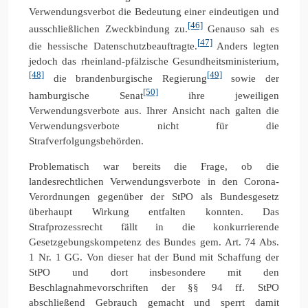
Verwendungsverbot die Bedeutung einer eindeutigen und
[46]
ausschließlichen Zweckbindung zu.
Genauso sah es
[47]
die hessische Datenschutzbeauftragte.
Anders legten
jedoch das rheinland-pfälzische Gesundheitsministerium,
[48]
[49]
die brandenburgische Regierung
sowie der
[50]
hamburgische Senat
ihre jeweiligen
Verwendungsverbote aus. Ihrer Ansicht nach galten die
Verwendungsverbote nicht für die
Strafverfolgungsbehörden.
Problematisch war bereits die Frage, ob die
landesrechtlichen Verwendungsverbote in den Corona-
Verordnungen gegenüber der StPO als Bundesgesetz
überhaupt Wirkung entfalten konnten. Das
Strafprozessrecht fällt in die konkurrierende
Gesetzgebungskompetenz des Bundes gem. Art. 74 Abs.
1 Nr. 1 GG. Von dieser hat der Bund mit Schaffung der
StPO und dort insbesondere mit den
Beschlagnahmevorschriften der §§ 94 ff. StPO
abschließend Gebrauch gemacht und sperrt damit