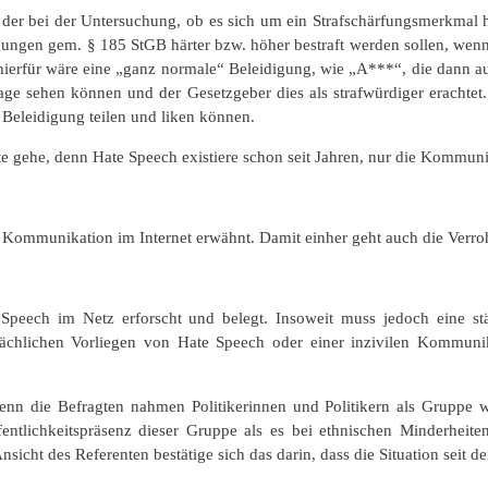
, der bei der Untersuchung, ob es sich um ein Strafschärfungsmerkm
digungen gem. § 185 StGB härter bzw. höher bestraft werden sollen, wenn
el hierfür wäre eine „ganz normale“ Beleidigung, wie „A***“, die dan
ge sehen können und der Gesetzgeber dies als strafwürdiger erachtet
eleidigung teilen und liken können.
te gehe, denn Hate Speech existiere schon seit Jahren, nur die Kommun
 Kommunikation im Internet erwähnt. Damit einher geht auch die Verr
 Speech im Netz erforscht und belegt. Insoweit muss jedoch eine s
ächlichen Vorliegen von Hate Speech oder einer inzivilen Kommuni
nn die Befragten nahmen Politikerinnen und Politikern als Gruppe 
ntlichkeitspräsenz dieser Gruppe als es bei ethnischen Minderheiten 
icht des Referenten bestätige sich das darin, dass die Situation seit d