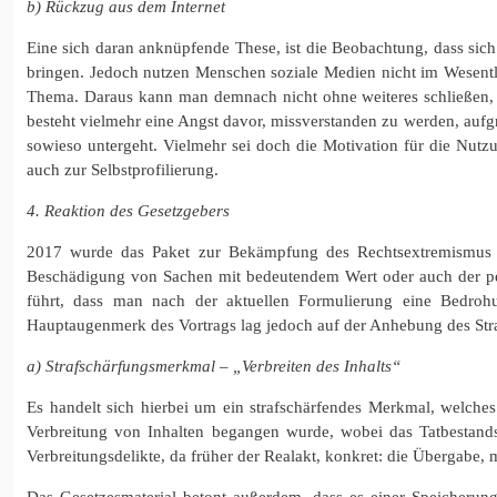
b) Rückzug aus dem Internet
Eine sich daran anknüpfende These, ist die Beobachtung, dass si
bringen. Jedoch nutzen Menschen soziale Medien nicht im Wesentli
Thema. Daraus kann man demnach nicht ohne weiteres schließen, d
besteht vielmehr eine Angst davor, missverstanden zu werden, auf
sowieso untergeht. Vielmehr sei doch die Motivation für die Nutz
auch zur Selbstprofilierung.
4. Reaktion des Gesetzgebers
2017 wurde das Paket zur Bekämpfung des Rechtsextremismus un
Beschädigung von Sachen mit bedeutendem Wert oder auch der pers
führt, dass man nach der aktuellen Formulierung eine Bedro
Hauptaugenmerk des Vortrags lag jedoch auf der Anhebung des Straf
a) Strafschärfungsmerkmal – „Verbreiten des Inhalts“
Es handelt sich hierbei um ein strafschärfendes Merkmal, welche
Verbreitung von Inhalten begangen wurde, wobei das Tatbestandsm
Verbreitungsdelikte, da früher der Realakt, konkret: die Übergab
Das Gesetzesmaterial betont außerdem, dass es einer Speicherun