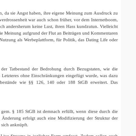
en, da sie Angst haben, ihre eigene Meinung zum Ausdruck zu
verdrossenheit war auch schon früher, vor dem Internetboom,
h andersherum keine Lust, ihren Hass kundzutun. Vielleicht
s die Meinung aufgrund der Flut an Beiträgen und Kommentaren
utzung als Werbeplattform, für Politik, das Dating Life oder
der Tatbestand der Bedrohung durch Bezugstaten, wie die
ss Letzteres ohne Einschränkungen eingefügt wurde, was dazu
tbestände wie §§ 126, 140 oder 188 StGB erweitert. Das
 gem. § 185 StGB ist demnach erfüllt, wenn diese durch die
 Änderung erfolgt auch eine Modifizierung der Struktur der
 sich anknüpft.
 Live-Streams in jeglicher Form umfasst. Zudem sollen auch