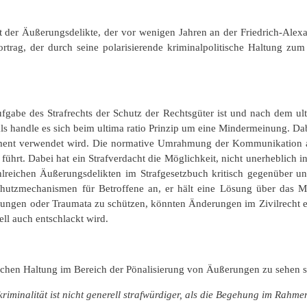
t der Äußerungsdelikte, der vor wenigen Jahren an der Friedrich-Alexa
ortrag, der durch seine polarisierende kriminalpolitische Haltung 
Aufgabe des Strafrechts der Schutz der Rechtsgüter ist und nach dem 
 handle es sich beim ultima ratio Prinzip um eine Mindermeinung. Dabei
trument verwendet wird. Die normative Umrahmung der Kommunikation als
hrt. Dabei hat ein Strafverdacht die Möglichkeit, nicht unerheblich in 
lreichen Äußerungsdelikten im Strafgesetzbuch kritisch gegenüber und
hutzmechanismen für Betroffene an, er hält eine Lösung über das Me
igungen oder Traumata zu schützen, könnten Änderungen im Zivilrecht 
ell auch entschlackt wird.
ischen Haltung im Bereich der Pönalisierung von Äußerungen zu sehen sei
riminalität ist nicht generell strafwürdiger, als die Begehung im Rah