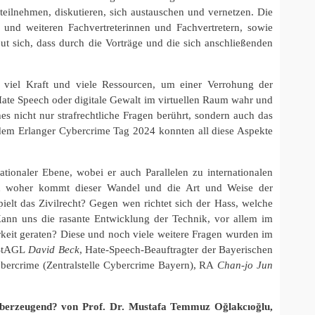
teilnehmen, diskutieren, sich austauschen und vernetzen. Die
t und weiteren Fachvertreterinnen und Fachvertretern, sowie
t sich, dass durch die Vorträge und die sich anschließenden
 viel Kraft und viele Ressourcen, um einer Verrohung der
Hate Speech oder digitale Gewalt im virtuellen Raum wahr und
es nicht nur strafrechtliche Fragen berührt, sondern auch das
 dem Erlanger Cybercrime Tag 2024 konnten all diese Aspekte
ationaler Ebene, wobei er auch Parallelen zu internationalen
och woher kommt dieser Wandel und die Art und Weise der
ielt das Zivilrecht? Gegen wen richtet sich der Hass, welche
ann uns die rasante Entwicklung der Technik, vor allem im
arkeit geraten? Diese und noch viele weitere Fragen wurden im
 StAGL
David Beck
, Hate-Speech-Beauftragter der Bayerischen
 Cybercrime (Zentralstelle Cybercrime Bayern), RA
Chan-jo Jun
überzeugend? von Prof. Dr. Mustafa Temmuz Oğlakcıoğlu,