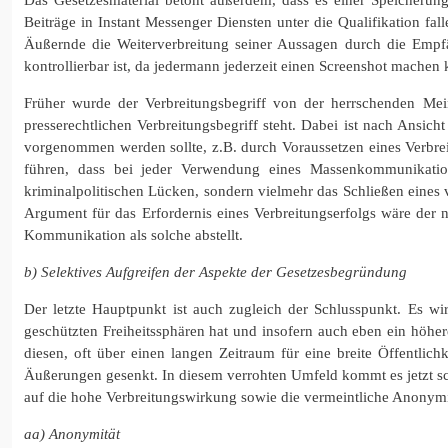
Beiträge in Instant Messenger Diensten unter die Qualifikation fa
Äußernde die Weiterverbreitung seiner Aussagen durch die Empfä
kontrollierbar ist, da jedermann jederzeit einen Screenshot machen
Früher wurde der Verbreitungsbegriff von der herrschenden Mei
presserechtlichen Verbreitungsbegriff steht. Dabei ist nach Ansi
vorgenommen werden sollte, z.B. durch Voraussetzen eines Verbr
führen, dass bei jeder Verwendung eines Massenkommunikations
kriminalpolitischen Lücken, sondern vielmehr das Schließen eines 
Argument für das Erfordernis eines Verbreitungserfolgs wäre der n
Kommunikation als solche abstellt.
b) Selektives Aufgreifen der Aspekte der Gesetzesbegründung
Der letzte Hauptpunkt ist auch zugleich der Schlusspunkt. Es wi
geschützten Freiheitssphären hat und insofern auch eben ein höhe
diesen, oft über einen langen Zeitraum für eine breite Öffentli
Äußerungen gesenkt. In diesem verrohten Umfeld kommt es jetzt s
auf die hohe Verbreitungswirkung sowie die vermeintliche Anonymitä
aa) Anonymität