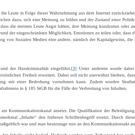
ch die Leute in Folge dieser Wahrnehmung aus dem Internet zurückzieh
chen dazu, sich eine Meinung zu bilden und der Zustand einer Politik
ass die meisten Leute Angst hätten, ihre Meinung kundzutun oder auc
grund der eingeschränkten Möglichkeit, Emotionen zu teilen oder, das
ung von Sozialen Medien eine andere, nämlich der Kapitalgewinn, die N
d der Hasskriminalität eingeführt.
[3]
Unter anderem wurde dabei 
önlichen Freiheit erweitert. Dabei soll nicht unerwähnt bleiben, da
hung mit einer Bedrohung vornehmen kann. Zudem wurden Strafta
rahmens in § 185 StGB für die Fälle der Verbreitung von Inhalten.
s am Kommunikationskanal ansetzt. Die Qualifikation der Beleidigung
erkmal „Inhalte“ den früheren Schriftenbegriff ersetzt. Durch diese
e, maßgeblich war und man heutzutage nun an den Kommunikationsakt an
g der Inhalte nicht bedarf. Dadurch werden vom Tatbestand her auch