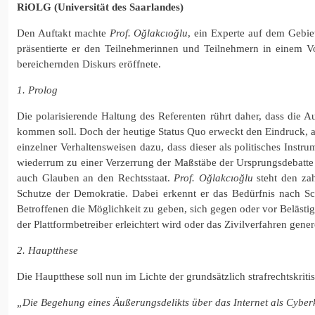
RiOLG (Universität des Saarlandes)
Den Auftakt machte
Prof. Oğlakcıoğlu
, ein Experte auf dem Gebie
präsentierte er den Teilnehmerinnen und Teilnehmern in einem V
bereichernden Diskurs eröffnete.
1. Prolog
Die polarisierende Haltung des Referenten rührt daher, dass die 
kommen soll. Doch der heutige Status Quo erweckt den Eindruck, als
einzelner Verhaltensweisen dazu, dass dieser als politisches Ins
wiederrum zu einer Verzerrung der Maßstäbe der Ursprungsdebatte fü
auch Glauben an den Rechtsstaat.
Prof. Oğlakcıoğlu
steht den zah
Schutze der Demokratie. Dabei erkennt er das Bedürfnis nach Sc
Betroffenen die Möglichkeit zu geben, sich gegen oder vor Beläst
der Plattformbetreiber erleichtert wird oder das Zivilverfahren gener
2. Hauptthese
Die Hauptthese soll nun im Lichte der grundsätzlich strafrechtskrit
„Die Begehung eines Äußerungsdelikts über das Internet als Cyberk