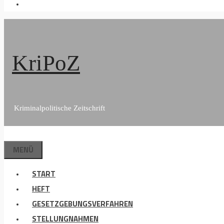
KriPoZ
Kriminalpolitische Zeitschrift
MENÜ
START
HEFT
GESETZGEBUNGSVERFAHREN
STELLUNGNAHMEN