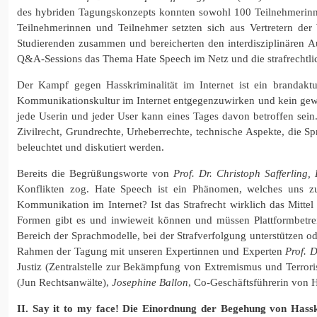
des hybriden Tagungskonzepts konnten sowohl 100 Teilnehmerinnen 
Teilnehmerinnen und Teilnehmer setzten sich aus Vertretern der W
Studierenden zusammen und bereicherten den interdisziplinären Au
Q&A-Sessions das Thema Hate Speech im Netz und die strafrechtli
Der Kampf gegen Hasskriminalität im Internet ist ein brandak
Kommunikationskultur im Internet entgegenzuwirken und kein gewal
jede Userin und jeder User kann eines Tages davon betroffen sein.
Zivilrecht, Grundrechte, Urheberrechte, technische Aspekte, die
beleuchtet und diskutiert werden.
Bereits die Begrüßungsworte von
Prof. Dr. Christoph Safferling,
Konflikten zog. Hate Speech ist ein Phänomen, welches uns z
Kommunikation im Internet? Ist das Strafrecht wirklich das Mitte
Formen gibt es und inwieweit können und müssen Plattformbetre
Bereich der Sprachmodelle, bei der Strafverfolgung unterstützen o
Rahmen der Tagung mit unseren Expertinnen und Experten
Prof. 
Justiz (Zentralstelle zur Bekämpfung von Extremismus und Terro
(Jun Rechtsanwälte),
Josephine Ballon
, Co-Geschäftsführerin von H
II. Say it to my face!
Die Einordnung der Begehung von Hassk