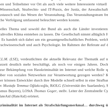
und Teilnehmer vor Ort als auch viele weitere Interessierte virtuell 
issenschaft, Strafrechts- und IT-Praxis, der Justiz, der Anwaltschaf
stausch und das Wesen der Veranstaltung. Das Veranstaltungsteam freu
che Verfolgung umfassend beleuchtet werden konnte.
tuelles Thema und sowohl der Bund als auch die Länder investieren
tvolles Klima entstehen zu lassen. Die Gesellschaft nimmt alltäglich 
 Es handelt sich dabei um ein gesamtgesellschaftliches Problem, welch
 Sprachwissenschaft und auch Psychologie. Im Rahmen der Referate auf
 LL.M. (LSE),
verdeutlichten die aktuelle Relevanz der Thematik auf n
urzeit deutlich mehr beschäftigt, als noch vor einigen Jahren. D
l zur Bekämpfung von Hasskriminalität im Internet und welche Rolle sp
iber von sozialen Netzwerken zur Verantwortung gezogen werden? K
der können Entwickler durch ihre Modelle schnell selbst in eine Strafb
Dr. Mustafa Temmuz Oğlakcıoğlu,
RiOLG (Universität des Saarlandes),
rismus Bayern), LOStA
Thomas Goger
, stellv. Leiter der Zentralstelle
ateAid (HateAid) erörtert.
riminalität im Internet als Strafschärfungsmerkmal… durchweg 