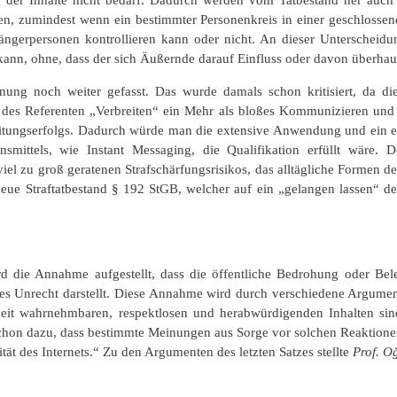
llen, zumindest wenn ein bestimmter Personenkreis in einer geschlosse
ngerpersonen kontrollieren kann oder nicht. An dieser Unterscheidun
 kann, ohne, dass der sich Äußernde darauf Einfluss oder davon überhau
nung noch weiter gefasst. Das wurde damals schon kritisiert, da d
cht des Referenten „Verbreiten“ ein Mehr als bloßes Kommunizieren und
eitungserfolgs. Dadurch würde man die extensive Anwendung und ein e
mittels, wie Instant Messaging, die Qualifikation erfüllt wäre.
viel zu groß geratenen Strafschärfungsrisikos, das alltägliche Formen
eue Straftatbestand § 192 StGB, welcher auf ein „gelangen lassen“ des
rd die Annahme aufgestellt, dass die öffentliche Bedrohung oder Bel
res Unrecht darstellt. Diese Annahme wird durch verschiedene Argumen
chkeit wahrnehmbaren, respektlosen und herabwürdigenden Inhalten si
chon dazu, dass bestimmte Meinungen aus Sorge vor solchen Reaktione
t des Internets.“ Zu den Argumenten des letzten Satzes stellte
Prof. O