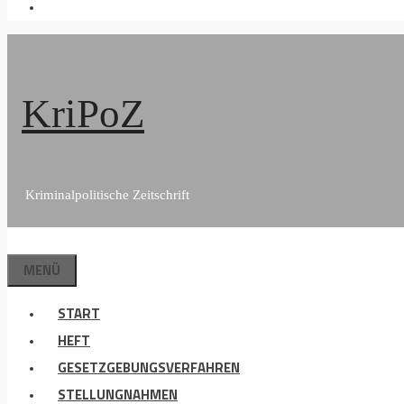
KriPoZ
Kriminalpolitische Zeitschrift
MENÜ
START
HEFT
GESETZGEBUNGSVERFAHREN
STELLUNGNAHMEN