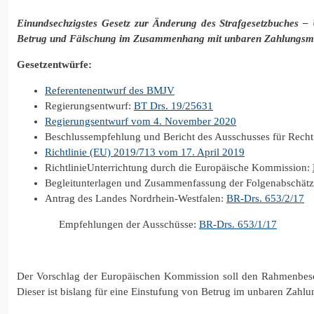
Einundsechzigstes Gesetz zur Änderung des Strafgesetzbuches 
Betrug und Fälschung im Zusammenhang mit unbaren Zahlungsmit
Gesetzentwürfe:
Referentenentwurf des BMJV
Regierungsentwurf:
BT Drs. 19/25631
Regierungsentwurf vom 4. November 2020
Beschlussempfehlung und Bericht des Ausschusses für Rech
Richtlinie (EU) 2019/713 vom 17. April 2019
RichtlinieUnterrichtung durch die Europäische Kommission:
Begleitunterlagen und Zusammenfassung der Folgenabschät
Antrag des Landes Nordrhein-Westfalen:
BR-Drs. 653/2/17
Empfehlungen der Ausschüsse:
BR-Drs. 653/1/17
Der Vorschlag der Europäischen Kommission soll den Rahmenbes
Dieser ist bislang für eine Einstufung von Betrug im unbaren Zahl