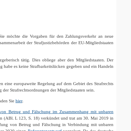
. Sie möchte die Vorgaben für den Zahlungsverkehr an neue
sammenarbeit der Strafjustizbehörden der EU-Mitgliedstaaten
eberisch tätig. Dies obliege aber den Mitgliedstaaten. Der
ng habe es keine Strafbarkeitslücken gegeben und ein Handeln
en eine europaweite Regelung auf dem Gebiet des Strafrechts
 der Strafrechtsordnungen der Mitgliedstaaten sein.
nden Sie
hier
.
g von Betrug und Fälschung im Zusammenhang mit unbaren
 (ABl. L 123, S. 18) verkündet und trat am 30. Mai 2019 in
mpfung von Betrug und Fälschung in Verbindung mit unbaren
ber 2020 einen
Referentenentwurf
vorgelegt. Da das deutsche