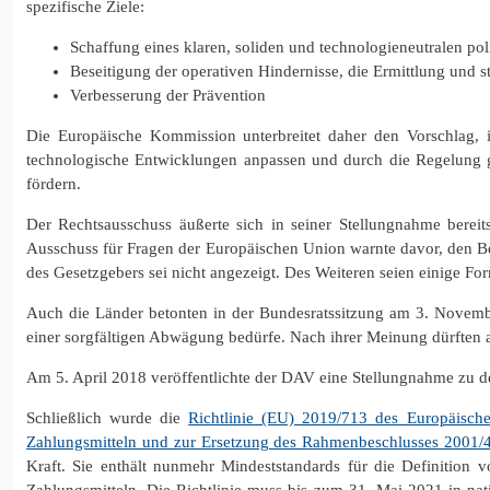
spezifische Ziele:
Schaffung eines klaren, soliden und technologieneutralen po
Beseitigung der operativen Hindernisse, die Ermittlung und s
Verbesserung der Prävention
Die Europäische Kommission unterbreitet daher den Vorschlag, 
technologische Entwicklungen anpassen und durch die Regelung ge
fördern.
Der Rechtsausschuss äußerte sich in seiner Stellungnahme bereit
Ausschuss für Fragen der Europäischen Union warnte davor, den Beg
des Gesetzgebers sei nicht angezeigt. Des Weiteren seien einige Fo
Auch die Länder betonten in der Bundesratssitzung am 3. Novembe
einer sorgfältigen Abwägung bedürfe. Nach ihrer Meinung dürften a
Am 5. April 2018 veröffentlichte der DAV eine Stellungnahme zu 
Schließlich wurde die
Richtlinie (EU) 2019/713 des Europäis
Zahlungsmitteln und zur Ersetzung des Rahmenbeschlusses 2001/4
Kraft. Sie enthält nunmehr Mindeststandards für die Definitio
Zahlungsmitteln. Die Richtlinie muss bis zum 31. Mai 2021 in n