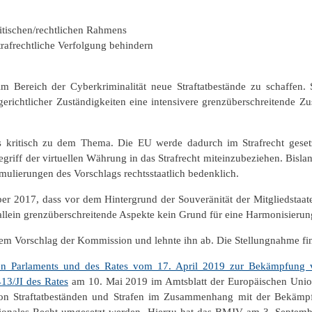
litischen/rechtlichen Rahmens
trafrechtliche Verfolgung behindern
im Bereich der Cyberkriminalität neue Straftatbestände zu schaffen
richtlicher Zuständigkeiten eine intensivere grenzüberschreitende Zu
s kritisch zu dem Thema. Die EU werde dadurch im Strafrecht gesetzg
riff der virtuellen Währung in das Strafrecht miteinzubeziehen. Bisla
rmulierungen des Vorschlags rechtsstaatlich bedenklich.
r 2017, dass vor dem Hintergrund der Souveränität der Mitgliedstaat
llein grenzüberschreitende Aspekte kein Grund für eine Harmonisierung
dem Vorschlag der Kommission und lehnte ihn ab. Die Stellungnahme fi
chen Parlaments und des Rates vom 17. April 2019 zur Bekämpfun
13/JI des Rates
am 10. Mai 2019 im Amtsblatt der Europäischen Union
n von Straftatbeständen und Strafen im Zusammenhang mit der Bekä
ationales Recht umgesetzt werden. Hierzu hat das BMJV am 3. Septem