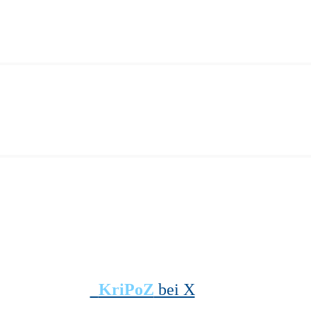
KriPoZ
bei X