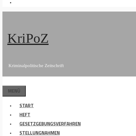
KriPoZ
Kriminalpolitische Zeitschrift
MENÜ
START
HEFT
GESETZGEBUNGSVERFAHREN
STELLUNGNAHMEN