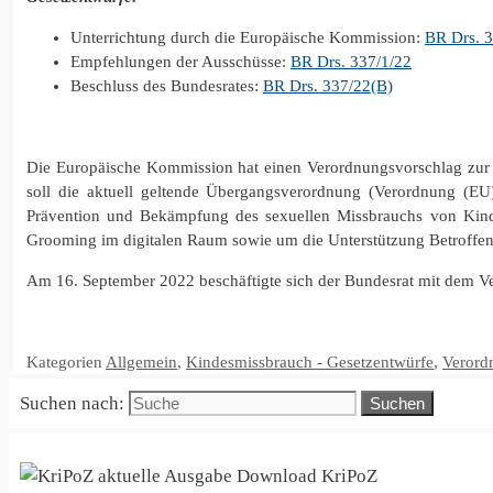
Unterrichtung durch die Europäische Kommission:
BR Drs. 
Empfehlungen der Ausschüsse:
BR Drs. 337/1/22
Beschluss des Bundesrates:
BR Drs. 337/22(B)
Die Europäische Kommission hat einen Verordnungsvorschlag zur F
soll die aktuell geltende Übergangsverordnung (Verordnung (E
Prävention und Bekämpfung des sexuellen Missbrauchs von Kin
Grooming im digitalen Raum sowie um die Unterstützung Betroffe
Am 16. September 2022 beschäftigte sich der Bundesrat mit dem 
Kategorien
Allgemein
,
Kindesmissbrauch - Gesetzentwürfe
,
Verord
Suchen nach:
KriPoZ