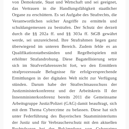
von Demokratie, Staat und Wirtschaft und sei geeignet,
das Vertrauen in die Handlungsfähigkeit staatlicher
Organe zu erschüttern. Es sei Aufgabe des Strafrechts, die
Verantwortlichen solcher Angriffe zu ermitteln und
schuldangemessen zu bestrafen. Der Schutz der derzeit
durch die §§ 202a ff. und §§ 303a ff. StGB gewährt
werde, sei unzureichend. Ihre Strafrahmen liegen ganz
überwiegend im unteren Bereich. Zudem fehle es an
Qualifikationstatbeständen und Regelbeispielen mit
erhöhter Strafandrohung. Diese Bagatellisierung setze
sich im Strafverfahrensrecht fort, wo den Ermittlern
strafprozessuale Befugnisse für erfolgversprechende
Ermittlungen in der digitalen Welt nicht zur Verfügung
stünden. Darum habe der Strafrechtsausschuss der
Justizministerkonferenz und der Arbeitskreis II der
Innenministerkonferenz bereits 2011 die Gemeinsame
Arbeitsgruppe Justiz/Polizei (GAG) damit beauftragt, sich
mit dem Thema Cybercrime zu befassen. Diese hat sich
unter Federführung des Bayerischen Staatsministeriums
der Justiz und für Verbraucherschutz mit den aktuellen
Rechtsfragen bei der Bekämpfung von Cybercrime