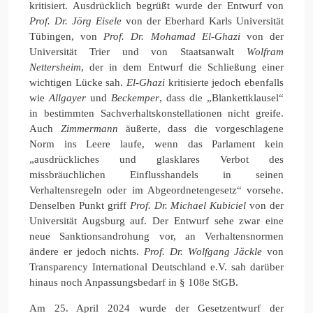
kritisiert. Ausdrücklich begrüßt wurde der Entwurf von
Prof. Dr. Jörg Eisele
von der Eberhard Karls Universität
Tübingen, von
Prof. Dr. Mohamad El-Ghazi
von der
Universität Trier und von Staatsanwalt
Wolfram
Nettersheim
, der in dem Entwurf die Schließung einer
wichtigen Lücke sah.
El-Ghazi
kritisierte jedoch ebenfalls
wie
Allgayer
und
Beckemper
, dass die „Blankettklausel“
in bestimmten Sachverhaltskonstellationen nicht greife.
Auch
Zimmermann
äußerte, dass die vorgeschlagene
Norm ins Leere laufe, wenn das Parlament kein
„ausdrückliches und glasklares Verbot des
missbräuchlichen Einflusshandels in seinen
Verhaltensregeln oder im Abgeordnetengesetz“ vorsehe.
Denselben Punkt griff
Prof. Dr. Michael Kubiciel
von der
Universität Augsburg auf. Der Entwurf sehe zwar eine
neue Sanktionsandrohung vor, an Verhaltensnormen
ändere er jedoch nichts.
Prof. Dr. Wolfgang Jäckle
von
Transparency International Deutschland e.V. sah darüber
hinaus noch Anpassungsbedarf in § 108e StGB.
Am 25. April 2024 wurde der Gesetzentwurf der