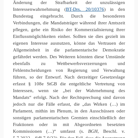
Änderung der Strafbarkeit der unzulässigen
Interessenwahrnehmung (
BT-Drs. 20/10376
) in den
Bundestag eingebracht. Durch die besonderen
Verbindungen, die Mandatsträger während ihrer Amtszeit
pflegen, gehe ein Risiko der Kommerzialisierung ihrer
Einflussmöglichkeiten einher. Sollten sie dies gezielt im
eigenen Interesse ausnutzen, könne das Vertrauen der
Allgemeinheit in die parlamentarische Demokratie
gefährdet werden. Des Weiteren könnten diese Umstände
ebenfalls zu Wettbewerbsverzerrungen und
Fehlentscheidungen von Regierung und Verwaltung
führen, so der Entwurf. Nach derzeitiger Gesetzeslage
erfasst § 108e StGB die entgeltliche Vertretung von
Interessen, wenn sie „bei der Wahrnehmung des
Mandats“ erfolgt. Nach der Rechtsprechung sind davon
jedoch nur die Fälle erfasst, die „das Wirken (…) im
Parlament, mithin im Plenum, in den Ausschüssen oder
sonstigen parlamentarischen Gremien einschließlich der
Fraktionen oder in mit Abgeordneten besetzten
Kommissionen (…)“ umfasst (s.
BGH
, Beschl. v.
5.7.2022 – StB 7-9/22). Für den Fall, dass die Ausnutzung