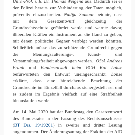
Univ.-Prof. i. R. Dr. Thomas Weigend
aus. Dadurch sei es
der Polizei bereits zur Verhinderung der Taten möglich,
präventiv einzuschreiten.
Nadija Samour
betonte, dass
mit dem Gesetzentwurf gleichzeitig der
Grundrechtsschutz gefährdet werde und warnte davor,
illiberalen Kräften ein Instrument an die Hand zu geben,
mit denen politische Gegner verfolgt werden könnten.
Schließlich müsse das zu schützende Grundrecht gegen
die Meinungsäußerungs-, Kunst- und
Versammlungsfreiheit abgewogen werden.
OStA Andreas
Frank
und
Bundesanwalt beim BGH Kai Lohse
befürworteten den Entwurf uneingeschränkt.
Lohse
erklärte, dass eine hinreichende Beachtung der
Grundrechte im Einzelfall durchaus sichergestellt sei und
es zudem im Ergebnis vielfach auf eine Straffreiheit
hinauslaufen werde.
Am 14. Mai 2020 hat der Bundestag den Gesetzentwurf
des Bundesrates in der Fassung des Rechtsausschusses
(
BT Drs. 19/19201
) in zweiter und dritter Lesung
angenommen. Der Änderungsantrag der Fraktion der AfD