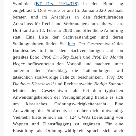
Symbole (
BT Drs. 19/14378
) in den Bundestag
eingebracht. Dort wurde er am 15. Januar 2020 erstmals
beraten und im Anschluss an den federführenden
Ausschuss für Recht und Verbraucherschutz überwiesen.
Dort fand am 12. Februar 2020 eine öffentliche Anhörung
statt. Eine Liste der Sachverständigen und deren
Stellungnahmen finden Sie
hier
. Der Gesetzentwurf des
Bundesrates traf bei den Sachverständigen auf ein
geteiltes Echo.
Prof. Dr. Jörg Eisele
und
Prof. Dr. Martin
Heger
befürworteten den Vorstoß und machten unter
anderem den Vorschlag, die Tathandlungen auf
tatsächlich strafwürdige Fälle zu beschränken.
Prof. Dr.
Diethelm Klesczewski
und Rechtsanwältin
Nadija Samour
lehnten den Gesetzentwurf ab. Bei dem typischen
Anwendungsbereich der Verunglimpfung handle es sich
um klassisches Ordnungswidrigkeitenrecht. Eine
Ausweitung des Strafrechts sei daher nicht notwendig.
Vielmehr biete es sich an, § 124 OWiG (Benutzung von
Wappen und Dienstflaggen) zu ergänzen. Für eine
Einstufung als Ordnungswidrigkeit sprach sich auch