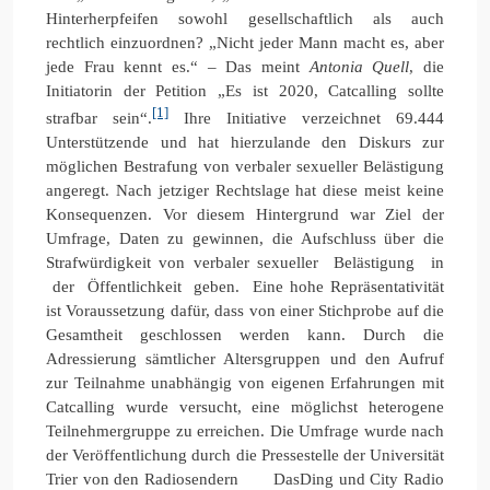
Hinterherpfeifen sowohl gesellschaftlich als auch
rechtlich einzuordnen? „Nicht jeder Mann macht es, aber
jede Frau kennt es.“ – Das meint
Antonia Quell
, die
Initiatorin der Petition „Es ist 2020, Catcalling sollte
[1]
strafbar sein“.
Ihre Initiative verzeichnet 69.444
Unterstützende und hat hierzulande den Diskurs zur
möglichen Bestrafung von verbaler sexueller Belästigung
angeregt. Nach jetziger Rechtslage hat diese meist keine
Konsequenzen. Vor diesem Hintergrund war Ziel der
Umfrage, Daten zu gewinnen, die Aufschluss über die
Strafwürdigkeit von verbaler sexueller Belästigung in
der Öffentlichkeit geben. Eine hohe Repräsentativität
ist Voraussetzung dafür, dass von einer Stichprobe auf die
Gesamtheit geschlossen werden kann. Durch die
Adressierung sämtlicher Altersgruppen und den Aufruf
zur Teilnahme unabhängig von eigenen Erfahrungen mit
Catcalling wurde versucht, eine möglichst heterogene
Teilnehmergruppe zu erreichen. Die Umfrage wurde nach
der Veröffentlichung durch die Pressestelle der Universität
Trier von den Radiosendern DasDing und City Radio