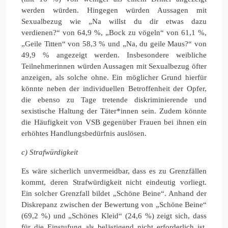
werden würden. Hingegen würden Aussagen mit
Sexualbezug wie „Na willst du dir etwas dazu
verdienen?“ von 64,9 %, „Bock zu vögeln“ von 61,1 %,
„Geile Titten“ von 58,3 % und „Na, du geile Maus?“ von
49,9 % angezeigt werden. Insbesondere weibliche
Teilnehmerinnen würden Aussagen mit Sexualbezug öfter
anzeigen, als solche ohne. Ein möglicher Grund hierfür
könnte neben der individuellen Betroffenheit der Opfer,
die ebenso zu Tage tretende diskriminierende und
sexistische Haltung der Täter*innen sein. Zudem könnte
die Häufigkeit von VSB gegenüber Frauen bei ihnen ein
erhöhtes Handlungsbedürfnis auslösen.
c) Strafwürdigkeit
Es wäre sicherlich unvermeidbar, dass es zu Grenzfällen
kommt, deren Strafwürdigkeit nicht eindeutig vorliegt.
Ein solcher Grenzfall bildet „Schöne Beine“. Anhand der
Diskrepanz zwischen der Bewertung von „Schöne Beine“
(69,2 %) und „Schönes Kleid“ (24,6 %) zeigt sich, dass
für die Einstufung als belästigend nicht erforderlich ist,