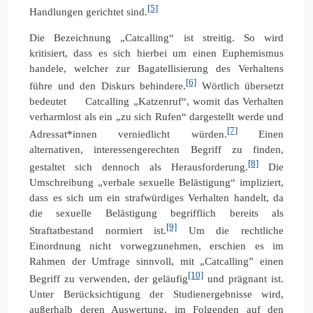
[5]
Handlungen gerichtet sind.
Die Bezeichnung „Catcalling“ ist streitig. So wird
kritisiert, dass es sich hierbei um einen Euphemismus
handele, welcher zur Bagatellisierung des Verhaltens
[6]
führe und den Diskurs behindere.
Wörtlich übersetzt
bedeutet Catcalling „Katzenruf“, womit das Verhalten
verharmlost als ein „zu sich Rufen“ dargestellt werde und
[7]
Adressat*innen verniedlicht würden.
Einen
alternativen, interessengerechten Begriff zu finden,
[8]
gestaltet sich dennoch als Herausforderung.
Die
Umschreibung „verbale sexuelle Belästigung“ impliziert,
dass es sich um ein strafwürdiges Verhalten handelt, da
die sexuelle Belästigung begrifflich bereits als
[9]
Straftatbestand normiert ist.
Um die rechtliche
Einordnung nicht vorwegzunehmen, erschien es im
Rahmen der Umfrage sinnvoll, mit „Catcalling” einen
[10]
Begriff zu verwenden, der geläufig
und prägnant ist.
Unter Berücksichtigung der Studienergebnisse wird,
außerhalb deren Auswertung, im Folgenden auf den