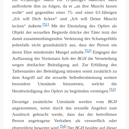
aufforderte ihm zu folgen, da er „an ihre Muschi fassen
wolle“ und gegenüber einer 75- und einer 63-Jährigen
„Ich will Dich ficken“ und „Ich will Deine Muschi
[51]
lecken“ äußerte.
Mit der Einstufung des Opfers als
Objekt der sexuellen Begierde drücke der Täter trotz der
damit zusammenhängenden Verletzung des Schamgefühls
jedenfalls nicht grundsätzlich aus, dass der Person ein
[52]
deren Ehre mindernder Mangel anhafte.
Entgegen der
Auffassung der Vorinstanz hob der
BGH
die Verurteilung
wegen dreifacher Beleidigung auf. Zur Erfüllung des
Tatbestandes der Beleidigung müssten somit zusätzlich zu
dem Angriff auf die sexuelle Selbstbestimmung weitere
besondere Umstände hinzutreten, welche die
[53]
Herabwürdigung des Opfers zu begründen vermögen.
Derartige zusätzliche Umstände werden vom
BGH
angenommen, wenn durch das sexuelle Angebot zum
Ausdruck gebracht werde, dass das der betroffenen
Person angetragene Verhalten als verwerflich oder
[54]
ehrenrührig bewertet wird.
Der
BGH
bejahte auf dieser