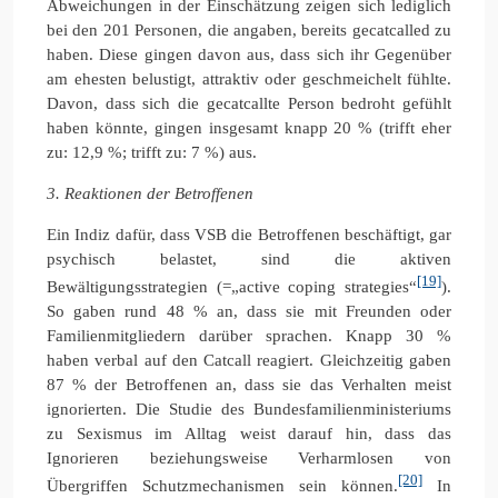
Abweichungen in der Einschätzung zeigen sich lediglich
bei den 201 Personen, die angaben, bereits gecatcalled zu
haben. Diese gingen davon aus, dass sich ihr Gegenüber
am ehesten belustigt, attraktiv oder geschmeichelt fühlte.
Davon, dass sich die gecatcallte Person bedroht gefühlt
haben könnte, gingen insgesamt knapp 20 % (trifft eher
zu: 12,9 %; trifft zu: 7 %) aus.
3. Reaktionen der Betroffenen
Ein Indiz dafür, dass VSB die Betroffenen beschäftigt, gar
psychisch belastet, sind die aktiven
[19]
Bewältigungsstrategien (=„active coping strategies“
).
So gaben rund 48 % an, dass sie mit Freunden oder
Familienmitgliedern darüber sprachen. Knapp 30 %
haben verbal auf den Catcall reagiert. Gleichzeitig gaben
87 % der Betroffenen an, dass sie das Verhalten meist
ignorierten. Die Studie des Bundesfamilienministeriums
zu Sexismus im Alltag weist darauf hin, dass das
Ignorieren beziehungsweise Verharmlosen von
[20]
Übergriffen Schutzmechanismen sein können.
In