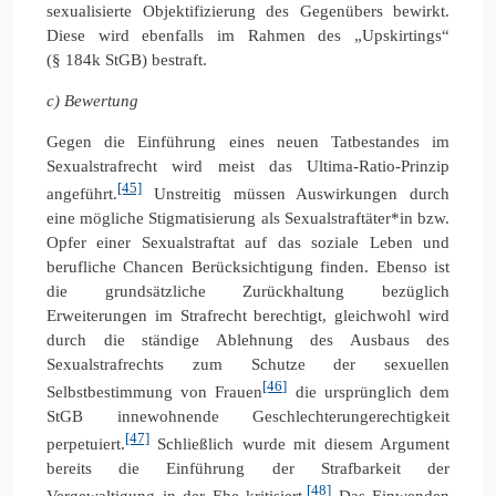
sexualisierte Objektifizierung des Gegenübers bewirkt.
Diese wird ebenfalls im Rahmen des „Upskirtings“
(§ 184k StGB) bestraft.
c) Bewertung
Gegen die Einführung eines neuen Tatbestandes im
Sexualstrafrecht wird meist das Ultima-Ratio-Prinzip
[45]
angeführt.
Unstreitig müssen Auswirkungen durch
eine mögliche Stigmatisierung als Sexualstraftäter*in bzw.
Opfer einer Sexualstraftat auf das soziale Leben und
berufliche Chancen Berücksichtigung finden. Ebenso ist
die grundsätzliche Zurückhaltung bezüglich
Erweiterungen im Strafrecht berechtigt, gleichwohl wird
durch die ständige Ablehnung des Ausbaus des
Sexualstrafrechts zum Schutze der sexuellen
[46]
Selbstbestimmung von Frauen
die ursprünglich dem
StGB innewohnende Geschlechterungerechtigkeit
[47]
perpetuiert.
Schließlich wurde mit diesem Argument
bereits die Einführung der Strafbarkeit der
[48]
Vergewaltigung in der Ehe kritisiert.
Das Einwenden