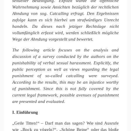
sexueller Belästigung. Explizit wurde die öffentliche
Wahrnehmung sowie Ansichten bezüglich der rechtlichen
Ahndung von sog. Catcalling erfragt. Den Ergebnissen
zufolge kann es sich hierbei um strafwürdiges Unrecht
handeln. Da dieses nach jetziger Rechtslage nicht
vollumfänglich erfasst wird, werden schließlich mögliche
Wege der Ahndung vorgestellt und bewertet.
The following article focuses on the analysis and
discussion of a survey conducted by the authors on the
punishability of verbal sexual harassment. Explicitly, the
public perception as well as views regarding the legal
punishment of so-called catcalling were surveyed.
According to the results, this may be an injustice worthy
of punishment. Since this is not fully covered by the
current legal framework, possible avenues of punishment
are presented and evaluated.
I. Einführung
„Geile Titten!“ – Darf man das sagen? Wie sind Ausrufe
wie „Bock zu vögeln?“, „Schöne Beine“ oder das bloße