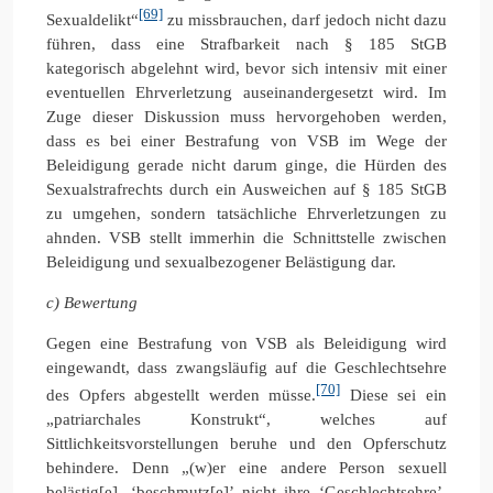
[69]
Sexualdelikt“
zu missbrauchen, darf jedoch nicht dazu
führen, dass eine Strafbarkeit nach § 185 StGB
kategorisch abgelehnt wird, bevor sich intensiv mit einer
eventuellen Ehrverletzung auseinandergesetzt wird. Im
Zuge dieser Diskussion muss hervorgehoben werden,
dass es bei einer Bestrafung von VSB im Wege der
Beleidigung gerade nicht darum ginge, die Hürden des
Sexualstrafrechts durch ein Ausweichen auf § 185 StGB
zu umgehen, sondern tatsächliche Ehrverletzungen zu
ahnden. VSB stellt immerhin die Schnittstelle zwischen
Beleidigung und sexualbezogener Belästigung dar.
c) Bewertung
Gegen eine Bestrafung von VSB als Beleidigung wird
eingewandt, dass zwangsläufig auf die Geschlechtsehre
[70]
des Opfers abgestellt werden müsse.
Diese sei ein
„patriarchales Konstrukt“, welches auf
Sittlichkeitsvorstellungen beruhe und den Opferschutz
behindere. Denn „(w)er eine andere Person sexuell
belästig[e], ‘beschmutz[e]’ nicht ihre ‘Geschlechtsehre’,