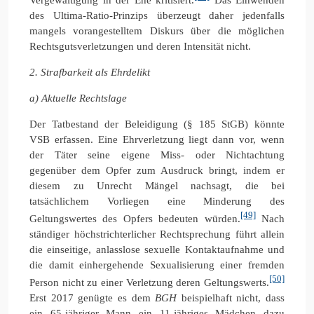
des Ultima-Ratio-Prinzips überzeugt daher jedenfalls
mangels vorangestelltem Diskurs über die möglichen
Rechtsgutsverletzungen und deren Intensität nicht.
2. Strafbarkeit als Ehrdelikt
a) Aktuelle Rechtslage
Der Tatbestand der Beleidigung (§ 185 StGB) könnte
VSB erfassen. Eine Ehrverletzung liegt dann vor, wenn
der Täter seine eigene Miss- oder Nichtachtung
gegenüber dem Opfer zum Ausdruck bringt, indem er
diesem zu Unrecht Mängel nachsagt, die bei
tatsächlichem Vorliegen eine Minderung des
[49]
Geltungswertes des Opfers bedeuten würden.
Nach
ständiger höchstrichterlicher Rechtsprechung führt allein
die einseitige, anlasslose sexuelle Kontaktaufnahme und
die damit einhergehende Sexualisierung einer fremden
[50]
Person nicht zu einer Verletzung deren Geltungswerts.
Erst 2017 genügte es dem
BGH
beispielhaft nicht, dass
ein 65-jähriger Mann ein 11-jähriges Mädchen dazu