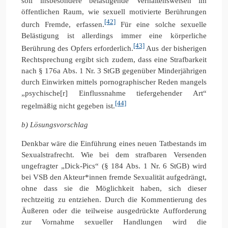
soll insbesondere belästigende Verhaltensweisen im
öffentlichen Raum, wie sexuell motivierte Berührungen
[42]
durch Fremde, erfassen.
Für eine solche sexuelle
Belästigung ist allerdings immer eine körperliche
[43]
Berührung des Opfers erforderlich.
Aus der bisherigen
Rechtsprechung ergibt sich zudem, dass eine Strafbarkeit
nach § 176a Abs. 1 Nr. 3 StGB gegenüber Minderjährigen
durch Einwirken mittels pornographischer Reden mangels
„psychische[r] Einflussnahme tiefergehender Art“
[44]
regelmäßig nicht gegeben ist.
b) Lösungsvorschlag
Denkbar wäre die Einführung eines neuen Tatbestands im
Sexualstrafrecht. Wie bei dem strafbaren Versenden
ungefragter „Dick-Pics“ (§ 184 Abs. 1 Nr. 6 StGB) wird
bei VSB den Akteur*innen fremde Sexualität aufgedrängt,
ohne dass sie die Möglichkeit haben, sich dieser
rechtzeitig zu entziehen. Durch die Kommentierung des
Äußeren oder die teilweise ausgedrückte Aufforderung
zur Vornahme sexueller Handlungen wird die