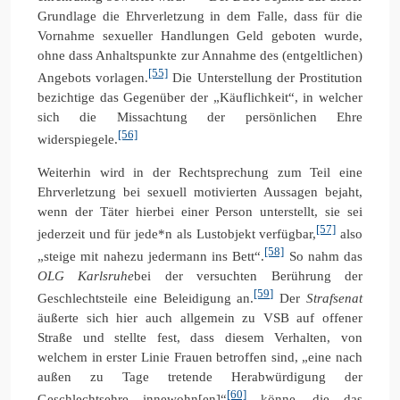
Grundlage die Ehrverletzung in dem Falle, dass für die
Vornahme sexueller Handlungen Geld geboten wurde,
ohne dass Anhaltspunkte zur Annahme des (entgeltlichen)
[55]
Angebots vorlagen.
Die Unterstellung der Prostitution
bezichtige das Gegenüber der „Käuflichkeit“, in welcher
sich die Missachtung der persönlichen Ehre
[56]
widerspiegele.
Weiterhin wird in der Rechtsprechung zum Teil eine
Ehrverletzung bei sexuell motivierten Aussagen bejaht,
wenn der Täter hierbei einer Person unterstellt, sie sei
[57]
jederzeit und für jede*n als Lustobjekt verfügbar,
also
[58]
„steige mit nahezu jedermann ins Bett“.
So nahm das
OLG
Karlsruhe
bei der versuchten Berührung der
[59]
Geschlechtsteile eine Beleidigung an.
Der
Strafsenat
äußerte sich hier auch allgemein zu VSB auf offener
Straße und stellte fest, dass diesem Verhalten, von
welchem in erster Linie Frauen betroffen sind, „eine nach
außen zu Tage tretende Herabwürdigung der
[60]
Geschlechtsehre innewohn[en]“
könne, die das