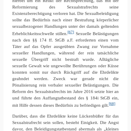
hierbei um ein Relikt der Rechtsprechung, das mit der
Reformierung des Sexualstrafrechts seine
Existenzberechtigung verloren hat. Die Sexualbeleidigung
sollte das Bedürfnis nach einer Bestrafung körperlicher
sexualbezogener Handlungen unter der damals geltenden
[67]
Erheblichkeitsschwelle stillen.
Sexuelle Belästigungen
nach den §§ 174 ff. StGB a.F. erforderten einen vom
Täter auf das Opfer ausgeübten Zwang zur Vornahme
sexueller Handlungen, während der rein tatsächliche
sexuelle Übergriff nicht bestraft wurde. Alltägliche
sexuelle Gewalt wie ungewollte Berührungen oder Küsse
konnten somit nur durch Rückgriff auf die Ehrdelikte
geahndet werden. Zweck war gerade nicht die
Pönalisierung rein verbaler sexueller Belästigungen. Die
Reform des Sexualstrafrechts im Jahre 2016 setzte hier an
und führte den Auffangtatbestand des § 184i StGB ein,
[68]
mit Hilfe dessen dieses Bedürfnis zu befriedigen gilt.
Darüber, dass die Ehrdelikte keine Lückenbüßer für das
Sexualstrafrecht sein sollen, besteht Einigkeit. Die Angst
davor, den Beleidigungstatbestand abermals als „kleines