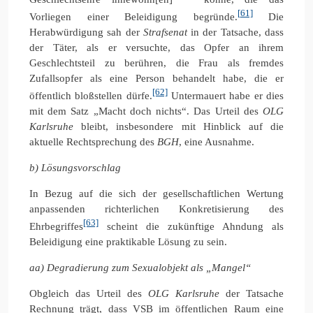
[61]
Vorliegen einer Beleidigung begründe.
Die
Herabwürdigung sah der
Strafsenat
in der Tatsache, dass
der Täter, als er versuchte, das Opfer an ihrem
Geschlechtsteil zu berühren, die Frau als fremdes
Zufallsopfer als eine Person behandelt habe, die er
[62]
öffentlich bloßstellen dürfe.
Untermauert habe er dies
mit dem Satz „Macht doch nichts“. Das Urteil des
OLG
Karlsruhe
bleibt, insbesondere mit Hinblick auf die
aktuelle Rechtsprechung des
BGH
, eine Ausnahme.
b) Lösungsvorschlag
In Bezug auf die sich der gesellschaftlichen Wertung
anpassenden richterlichen Konkretisierung des
[63]
Ehrbegriffes
scheint die zukünftige Ahndung als
Beleidigung eine praktikable Lösung zu sein.
aa) Degradierung zum Sexualobjekt als „Mangel“
Obgleich das Urteil des
OLG
Karlsruhe
der Tatsache
Rechnung trägt, dass VSB im öffentlichen Raum eine