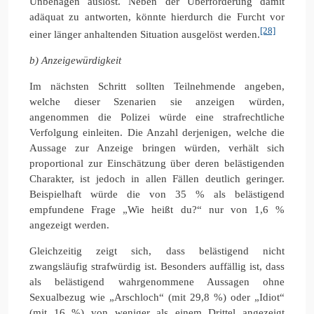
Unbehagen auslöst. Neben der Überforderung damit
adäquat zu antworten, könnte hierdurch die Furcht vor
[28]
einer länger anhaltenden Situation ausgelöst werden.
b) Anzeigewürdigkeit
Im nächsten Schritt sollten Teilnehmende angeben,
welche dieser Szenarien sie anzeigen würden,
angenommen die Polizei würde eine strafrechtliche
Verfolgung einleiten. Die Anzahl derjenigen, welche die
Aussage zur Anzeige bringen würden, verhält sich
proportional zur Einschätzung über deren belästigenden
Charakter, ist jedoch in allen Fällen deutlich geringer.
Beispielhaft würde die von 35 % als belästigend
empfundene Frage „Wie heißt du?“ nur von 1,6 %
angezeigt werden.
Gleichzeitig zeigt sich, dass belästigend nicht
zwangsläufig strafwürdig ist. Besonders auffällig ist, dass
als belästigend wahrgenommene Aussagen ohne
Sexualbezug wie „Arschloch“ (mit 29,8 %) oder „Idiot“
(mit 16 %) von weniger als einem Drittel angezeigt