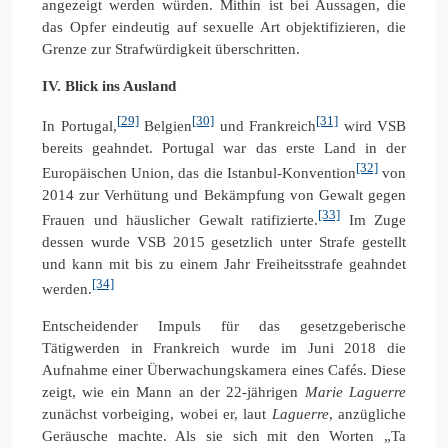
angezeigt werden würden. Mithin ist bei Aussagen, die
das Opfer eindeutig auf sexuelle Art objektifizieren, die
Grenze zur Strafwürdigkeit überschritten.
IV. Blick ins Ausland
[29]
[30]
[31]
In Portugal,
Belgien
und Frankreich
wird VSB
bereits geahndet. Portugal war das erste Land in der
[32]
Europäischen Union, das die Istanbul-Konvention
von
2014 zur Verhütung und Bekämpfung von Gewalt gegen
[33]
Frauen und häuslicher Gewalt ratifizierte.
Im Zuge
dessen wurde VSB 2015 gesetzlich unter Strafe gestellt
und kann mit bis zu einem Jahr Freiheitsstrafe geahndet
[34]
werden.
Entscheidender Impuls für das gesetzgeberische
Tätigwerden in Frankreich wurde im Juni 2018 die
Aufnahme einer Überwachungskamera eines Cafés. Diese
zeigt, wie ein Mann an der 22-jährigen
Marie Laguerre
zunächst vorbeiging, wobei er, laut
Laguerre
, anzügliche
Geräusche machte. Als sie sich mit den Worten „Ta