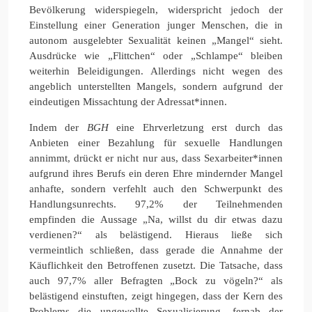
Bevölkerung widerspiegeln, widerspricht jedoch der
Einstellung einer Generation junger Menschen, die in
autonom ausgelebter Sexualität keinen „Mangel“ sieht.
Ausdrücke wie „Flittchen“ oder „Schlampe“ bleiben
weiterhin Beleidigungen. Allerdings nicht wegen des
angeblich unterstellten Mangels, sondern aufgrund der
eindeutigen Missachtung der Adressat*innen.
Indem der
BGH
eine Ehrverletzung erst durch das
Anbieten einer Bezahlung für sexuelle Handlungen
annimmt, drückt er nicht nur aus, dass Sexarbeiter*innen
aufgrund ihres Berufs ein deren Ehre mindernder Mangel
anhafte, sondern verfehlt auch den Schwerpunkt des
Handlungsunrechts. 97,2% der Teilnehmenden
empfinden die Aussage „Na, willst du dir etwas dazu
verdienen?“ als belästigend. Hieraus ließe sich
vermeintlich schließen, dass gerade die Annahme der
Käuflichkeit den Betroffenen zusetzt. Die Tatsache, dass
auch 97,7% aller Befragten „Bock zu vögeln?“ als
belästigend einstuften, zeigt hingegen, dass der Kern des
Problems die ungewollte Sexualisierung, fernab der