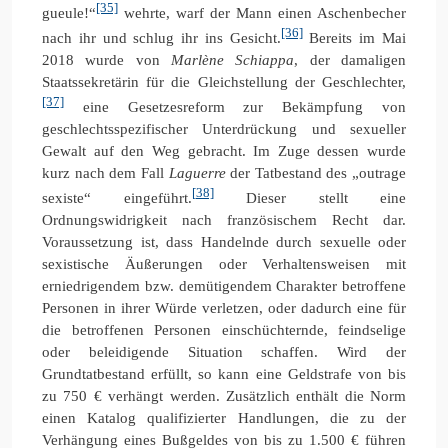
[35]
gueule!“
wehrte, warf der Mann einen Aschenbecher
[36]
nach ihr und schlug ihr ins Gesicht.
Bereits im Mai
2018 wurde von
Marlène Schiappa
, der damaligen
Staatssekretärin für die Gleichstellung der Geschlechter,
[37]
eine Gesetzesreform zur Bekämpfung von
geschlechtsspezifischer Unterdrückung und sexueller
Gewalt auf den Weg gebracht. Im Zuge dessen wurde
kurz nach dem Fall
Laguerre
der Tatbestand des „outrage
[38]
sexiste“ eingeführt.
Dieser stellt eine
Ordnungswidrigkeit nach französischem Recht dar.
Voraussetzung ist, dass Handelnde durch sexuelle oder
sexistische Äußerungen oder Verhaltensweisen mit
erniedrigendem bzw. demütigendem Charakter betroffene
Personen in ihrer Würde verletzen, oder dadurch eine für
die betroffenen Personen einschüchternde, feindselige
oder beleidigende Situation schaffen. Wird der
Grundtatbestand erfüllt, so kann eine Geldstrafe von bis
zu 750 € verhängt werden. Zusätzlich enthält die Norm
einen Katalog qualifizierter Handlungen, die zu der
Verhängung eines Bußgeldes von bis zu 1.500 € führen