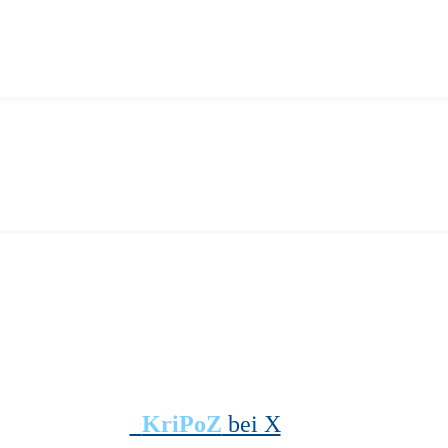
KriPoZ
bei X