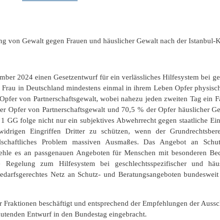
ng von Gewalt gegen Frauen und häuslicher Gewalt nach der Istanbul-
r 2024 einen Gesetzentwurf für ein verlässliches Hilfesystem bei ges
te Frau in Deutschland mindestens einmal in ihrem Leben Opfer physisch
fer von Partnerschaftsgewalt, wobei nahezu jeden zweiten Tag ein Fal
r Opfer von Partnerschaftsgewalt und 70,5 % der Opfer häuslicher Ge
 1 GG folge nicht nur ein subjektives Abwehrrecht gegen staatliche Ein
widrigen Eingriffen Dritter zu schützen, wenn der Grundrechtsber
sellschaftliches Problem massiven Ausmaßes. Das Angebot an Schut
 fehle es an passgenauen Angeboten für Menschen mit besonderen Be
che Regelung zum Hilfesystem bei geschlechtsspezifischer und hä
n bedarfsgerechtes Netz an Schutz- und Beratungsangeboten bundesweit 
r Fraktionen beschäftigt und entsprechend der Empfehlungen der Auss
autenden Entwurf in den Bundestag eingebracht.