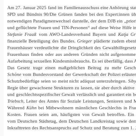
Am 27. Januar 2025 fand im Familienausschuss eine Anhörung stat
SPD und Bündnis 90/Die Grünen fanden bei den Expert:innen ü
notwendigen Paradigmenwechsel darstelle, der dem DJB ein „priorit
und geflüchtete Frauen und TIN-Personen“ auf diese Weise Hilfe 
Stefanie Fraaß
vom AWO-Landesverband Bayern und
Katja Gr
finanzielle Beteiligung des Bundes.
Grieger
plädierte zudem ebenf
Frauenhäuser verdeutlichte die Dringlichkeit des Gewalthilfegeset
Frauenhaus finden oder aus anderen Gründen nicht aufgenomm
Aufarbeitung sexuellen Kindesmissbrauchs. Es sei überfällig, dass
Das Gesetz trage einen maßgeblichen Beitrag zu mehr Geschle
Schöne
vom Bundesvorstand der Gewerkschaft der Polizei erläutert
Schutzbedürftige seien so meist nicht adäquat unterzubringen.
Siby
Regie über gewachsene Strukturen zu lassen, sie aber durch aktiv
und geschlechtsspezifischer Gewalt verlässlich und garantiert ein
Triebsch
, Leiter des Amtes für Soziale Leistungen, Senioren und M
Während
Kühn
bei Mitbewohnern männlichen Geschlechts in Frau
Kosten. Frauen seien am, häufigsten von Gewalt betroffen. Ein
vom Deutschen Städtetag, dem Deutschen Landkreistag sowie dem
Inkrafttreten des Rechtsanspruchs auf Schutz und Beratung zum 1. 