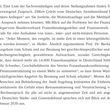
t. Eine Liste der Sachverständigen und deren Stellungnahmen finden S
berwiegend Zuspruch.
Dilken Çelebi
vom Deutschen Juristinnenbund be
äres Anliegen“ sei. Sie forderte, die Wohnsitzauflage und die Meldepfl
in Anspruch nehmen könnten. Mit Blick auf die Probleme bei der Finan
ieger
vom Bundesverband Frauenberatungsstellen und Frauennotrufe d
alls für eine Aufnahme von trans-, inter- und nicht-binären Personen
zes. “Jeder Moment, der vergeht, ist mehr Zeit in einer lebensgefährli
en werden können“, so
Haller
. Ähnlich argumentierte
Prof. Dr. Bar
 Angebote zum Schutz und zur Beratung bei geschlechtsspezifischer und
chtergerechtigkeit, gewaltfreiem Aufwachsen, sozialer Gerechti
e, dass derzeit mehr als 14.000 Frauenhausplätze in Deutschland fehlt
lle Schreiber
, Geschäftsführerin des Vereins Frauenhauskoordinierung
e Finanzunterstützung zu einem Mehr zu animieren“, so dass ihrem Wuns
 bedarfsgerechtes Angebot für Beratung und Schutz erhalten“.
Monne Kü
enschen mit Behinderung der Stadt Augsburg kritisierten die Einbezieh
enhäusern die Gefahr einer Retraumatisierung und Verunsicherung v
 Rechtanspruch für alle sei nicht in angemessener Zeit und mit ang
 Deutschen Städte- und Gemeindebund sprachen sich mit Blick auf d
Januar 2030 aus.