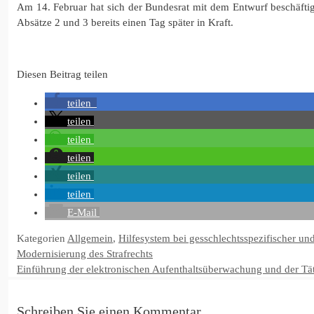
Am 14. Februar hat sich der Bundesrat mit dem Entwurf beschäfti
Absätze 2 und 3 bereits einen Tag später in Kraft.
Diesen Beitrag teilen
teilen
teilen
teilen
teilen
teilen
teilen
E-Mail
Kategorien
Allgemein
,
Hilfesystem bei gesschlechtsspezifischer un
Modernisierung des Strafrechts
Einführung der elektronischen Aufenthaltsüberwachung und der Tät
Schreiben Sie einen Kommentar