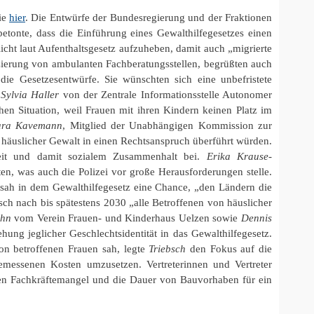
ie
hier
. Die Entwürfe der Bundesregierung und der Fraktionen
tonte, dass die Einführung eines Gewalthilfegesetzes einen
icht laut Aufenthaltsgesetz aufzuheben, damit auch „migrierte
zierung von ambulanten Fachberatungsstellen, begrüßten auch
ie Gesetzesentwürfe. Sie wünschten sich eine unbefristete
.
Sylvia Haller
von der Zentrale Informationsstelle Autonomer
chen Situation, weil Frauen mit ihren Kindern keinen Platz im
bara Kavemann
, Mitglied der Unabhängigen Kommission zur
 häuslicher Gewalt in einen Rechtsanspruch überführt würden.
gkeit und damit sozialem Zusammenhalt bei.
Erika Krause-
en, was auch die Polizei vor große Herausforderungen stelle.
 sah in dem Gewalthilfegesetz eine Chance, „den Ländern die
ch nach bis spätestens 2030 „alle Betroffenen von häuslicher
hn
vom Verein Frauen- und Kinderhaus Uelzen sowie
Dennis
ung jeglicher Geschlechtsidentität in das Gewalthilfegesetz.
on betroffenen Frauen sah, legte
Triebsch
den Fokus auf die
emessenen Kosten umzusetzen. Vertreterinnen und Vertreter
en Fachkräftemangel und die Dauer von Bauvorhaben für ein