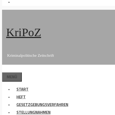
KriPoZ
Kriminalpolitische Zeitschrift
MENÜ
START
HEFT
GESETZGEBUNGSVERFAHREN
STELLUNGNAHMEN