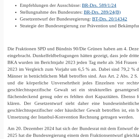
Empfehlungen der Ausschüsse:
BR-Drs. 589/1/24
Stellungnahme des Bundesrates:
BR-Drs. 289/24(B)
Gesetzentwurf der Bundesregierung:
BT-Drs. 20/14342
Strategie der Bundesregierung zur Prävention und Bekämpfu
Die Fraktionen SPD und Bündnis 90/Die Grünen haben am 4. Dezembe
eingebracht. Dunkelfeldbefragungen hätten gezeigt, dass jede drit
BKA wurden im Berichtsjahr 2023 jeden Tag mehr als 364 Frauen Op
2023 im Vergleich zum Vorjahr um 6,5 % an. Dabei sind 79,2 % de
Männer in beträchtlichem Maß betroffen sind. Aus Art. 2 Abs. 2 S.
und die körperliche Unversehrtheit jedes Einzelnen vor rechts
geschlechtsspezifische Gewalt sei ein strukturelles gesamtge
flächendeckend genug oder es fehlten dort Kapazitäten. Ebenso
klären. Der Gesetzentwurf sieht daher eine bundeseinheitli
geschlechtsspezifischer oder häuslicher Gewalt betroffen ist, ei
Umsetzung der Istanbul-Konvention Rechnung getragen werden.
Am 20. Dezember 2024 hat sich der Bundesrat mit dem Entwurf de
2025 hat die Bundesregierung einem dem Fraktionsentwurf gleichl