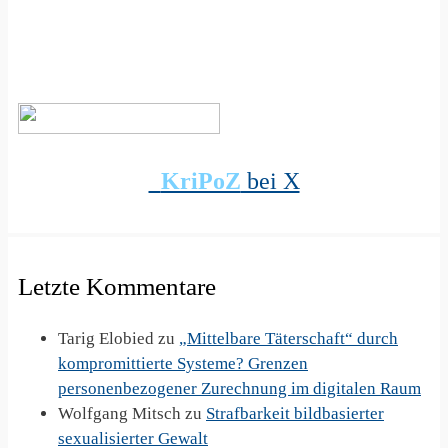
KriPoZ
bei X
Letzte Kommentare
Tarig Elobied
zu
„Mittelbare Täterschaft“ durch
kompromittierte Systeme? Grenzen
personenbezogener Zurechnung im digitalen Raum
Wolfgang Mitsch
zu
Strafbarkeit bildbasierter
sexualisierter Gewalt