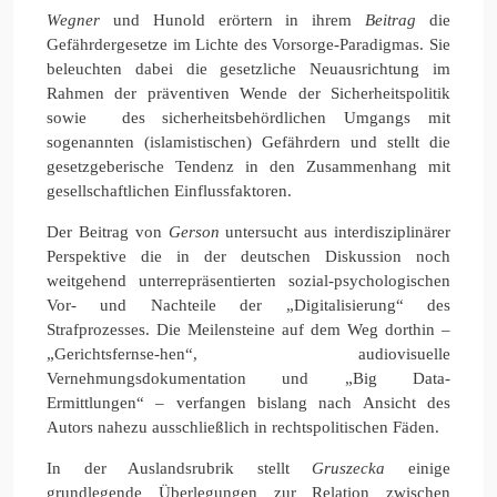
Wegner
und Hunold erörtern in ihrem
Beitrag
die
Gefährdergesetze im Lichte des Vorsorge-Paradigmas. Sie
beleuchten dabei die gesetzliche Neuausrichtung im
Rahmen der präventiven Wende der Sicherheitspolitik
sowie des sicherheitsbehördlichen Umgangs mit
sogenannten (islamistischen) Gefährdern und stellt die
gesetzgeberische Tendenz in den Zusammenhang mit
gesellschaftlichen Einflussfaktoren.
Der Beitrag von
Gerson
untersucht aus interdisziplinärer
Perspektive die in der deutschen Diskussion noch
weitgehend unterrepräsentierten sozial-psychologischen
Vor- und Nachteile der „Digitalisierung“ des
Strafprozesses. Die Meilensteine auf dem Weg dorthin –
„Gerichtsfernse-hen“, audiovisuelle
Vernehmungsdokumentation und „Big Data-
Ermittlungen“ – verfangen bislang nach Ansicht des
Autors nahezu ausschließlich in rechtspolitischen Fäden.
In der Auslandsrubrik stellt
Gruszecka
einige
grundlegende Überlegungen zur Relation zwischen