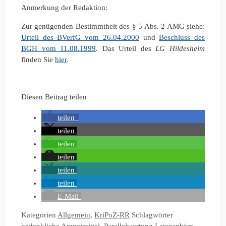
Anmerkung der Redaktion:
Zur genügenden Bestimmtheit des § 5 Abs. 2 AMG siehe:
Urteil des BVerfG vom 26.04.2000
und
Beschluss des
BGH vom 11.08.1999
. Das Urteil des
LG Hildesheim
finden Sie
hier
.
Diesen Beitrag teilen
teilen
teilen
teilen
teilen
teilen
teilen
E-Mail
Kategorien
Allgemein
,
KriPoZ-RR
Schlagwörter
bedenkliche Arzneimittel
,
Parallelwertung Laiensphäre
,