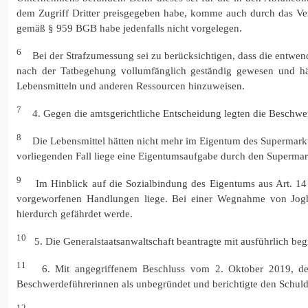
dem Zugriff Dritter preisgegeben habe, komme auch durch das Ve
gemäß § 959 BGB habe jedenfalls nicht vorgelegen.
6
Bei der Strafzumessung sei zu berücksichtigen, dass die entwend
nach der Tatbegehung vollumfänglich geständig gewesen und hät
Lebensmitteln und anderen Ressourcen hinzuweisen.
7
4. Gegen die amtsgerichtliche Entscheidung legten die Beschwer
8
Die Lebensmittel hätten nicht mehr im Eigentum des Supermarkt
vorliegenden Fall liege eine Eigentumsaufgabe durch den Supermark
9
Im Hinblick auf die Sozialbindung des Eigentums aus Art. 14 
vorgeworfenen Handlungen liege. Bei einer Wegnahme von Joghur
hierdurch gefährdet werde.
10
5. Die Generalstaatsanwaltschaft beantragte mit ausführlich be
11
6. Mit angegriffenem Beschluss vom 2. Oktober 2019, de
Beschwerdeführerinnen als unbegründet und berichtigte den Schuld
12