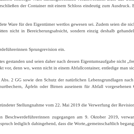
rschließen der Container mit einem Schloss eindeutig zum Ausdruck.
ete Ware für den Eigentümer wertlos gewesen sei. Zudem seien die nich
ten nicht in Bereicherungsabsicht, sondern einzig deshalb gehande
deführerinnen Sprungrevision ein.
es gestanden und seien daher nach dessen Eigentumsaufgabe nicht „fr
t vor, denn wo, wenn nicht in einem Abfallcontainer, entledige man si
Abs. 2 GG sowie den Schutz der natürlichen Lebensgrundlagen nach A
tbechern, Äpfeln oder Birnen auseinem für Abfall vorgesehenen Con
gründeter Stellungnahme vom 22. Mai 2019 die Verwerfung der Revisio
n Beschwerdeführerinnen zugegangen am 9. Oktober 2019, verwa
spruch lediglich dahingehend, dass die Worte„gemeinschaftlich begange