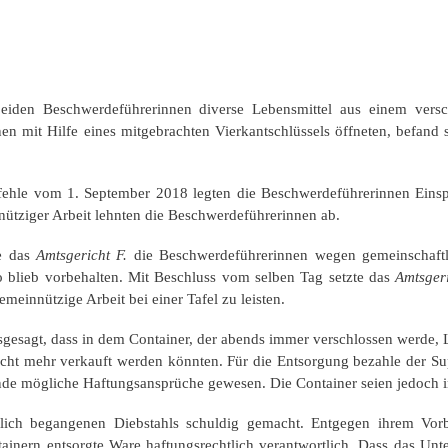
 Beschwerdeführerinnen diverse Lebensmittel aus einem verschlo
en mit Hilfe eines mitgebrachten Vierkantschlüssels öffneten, befand 
ehle vom 1. September 2018 legten die Beschwerdeführerinnen Einspr
nütziger Arbeit lehnten die Beschwerdeführerinnen ab.
e das
Amtsgericht F.
die Beschwerdeführerinnen wegen gemeinschaft
o blieb vorbehalten. Mit Beschluss vom selben Tag setzte das
Amtsger
einnützige Arbeit bei einer Tafel zu leisten.
usgesagt, dass in dem Container, der abends immer verschlossen werde,
icht mehr verkauft werden könnten. Für die Entsorgung bezahle der Su
ierende mögliche Haftungsansprüche gewesen. Die Container seien jedoc
ch begangenen Diebstahls schuldig gemacht. Entgegen ihrem Vorb
ainern entsorgte Ware haftungsrechtlich verantwortlich. Dass das Unt