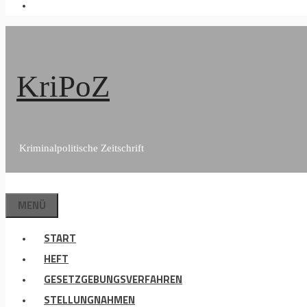
KriPoZ
Kriminalpolitische Zeitschrift
MENÜ
START
HEFT
GESETZGEBUNGSVERFAHREN
STELLUNGNAHMEN