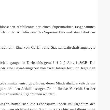
ssenen Abfallcontainer eines Supermarktes (sogenanntes
sich in der Anlieferzone des Supermarktes und stand dort zur
uch ein. Eine von Gericht und Staatsanwaltschaft angeregte
lich begangenen Diebstahls gemäß § 242 Abs. 1 StGB. Die
icht
eine Bewährungszeit von zwei Jahren fest und legte den
 Lebensmittel entsorgt würden, deren Mindesthaltbarkeitsdatum
permarkt den Abfallentsorger. Grund für das Verschließen der
h immer wieder aufgebrochen worden.
ingen hätten sich die Lebensmittel noch im Eigentum des
ernehmen nicht auf sein Eigentum verzichtet und dieses nicht