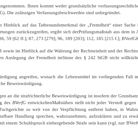
ngenommen. Ihnen kommt weder grundsätzliche verfassungsrechtliche
G). Die zulässigen Verfassungsbeschwerden sind unbegründet.
 Hinblick auf das Tatbestandsmerkmal der „Fremdheit“ einer Sache 
Wertungen zurückzugreifen, ergibt sich derPrüfungsmaßstab aus dem in 
 86, 59 [62 ff.]; 87, 273 [279]; 96, 189 [203]; 112, 185 [215 f.]; BVerfG
owie im Hinblick auf die Wahrung der Rechtseinheit und der Rechtssic
erten Auslegung der Fremdheit imSinne des § 242 StGB nicht willkür
rdigung angreifen, wonach die Lebensmittel im vorliegenden Fall ma
liche Beweiswürdigung.
 an die strafrichterliche Beweiswürdigung ist insofern der Grundsatz 
ng des
BVerfG
entwickeltenMaßstäben stellt nicht jeder Verstoß gege
e Fachgerichte so weit von der Verpflichtung entfernt haben, in Wah
afbare Handlung sprechen, wahrzunehmen, aufzuklären und zu erwäge
 mit einem Schuldspruch einhergehende Strafe sein kann (vgl. nur BVer