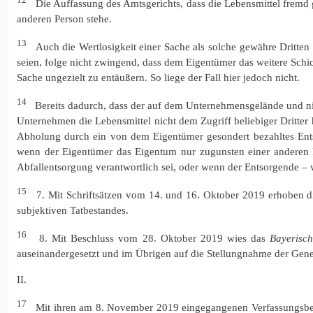
Die Auffassung des Amtsgerichts, dass die Lebensmittel fremd 
anderen Person stehe.
13
Auch die Wertlosigkeit einer Sache als solche gewähre Dritten
seien, folge nicht zwingend, dass dem Eigentümer das weitere Schi
Sache ungezielt zu entäußern. So liege der Fall hier jedoch nicht.
14
Bereits dadurch, dass der auf dem Unternehmensgelände und nich
Unternehmen die Lebensmittel nicht dem Zugriff beliebiger Dritte
Abholung durch ein von dem Eigentümer gesondert bezahltes Entsor
wenn der Eigentümer das Eigentum nur zugunsten einer anderen P
Abfallentsorgung verantwortlich sei, oder wenn der Entsorgende – 
15
7. Mit Schriftsätzen vom 14. und 16. Oktober 2019 erhoben di
subjektiven Tatbestandes.
16
8. Mit Beschluss vom 28. Oktober 2019 wies das
Bayerisch
auseinandergesetzt und im Übrigen auf die Stellungnahme der Ge
II.
17
Mit ihren am 8. November 2019 eingegangenen Verfassungsbesch