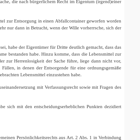
ache, die nach bürgerlichem Recht im Eigentum (irgend)einer
el zur Entsorgung in einen Abfallcontainer geworfen worden
hr nur dann in Betracht, wenn der Wille vorherrsche, sich der
i, habe der Eigentümer für Dritte deutlich gemacht, dass das
ahme bestanden habe. Hinzu komme, dass die Lebensmittel zur
r zur Herrenlosigkeit der Sache führe, liege dann nicht vor,
n Fällen, in denen der Entsorgende für eine ordnungsgemäße
gebrachten Lebensmittel einzustehen habe.
einandersetzung mit Verfassungsrecht sowie mit Fragen des
e sich mit den entscheidungserheblichen Punkten dezidiert
inen Persönlichkeitsrechts aus Art. 2 Abs. 1 in Verbindung