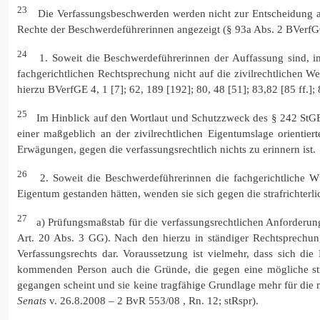
23
Die Verfassungsbeschwerden werden nicht zur Entscheidung a
Rechte der Beschwerdeführerinnen angezeigt (§ 93a Abs. 2 BVerfG
24
1. Soweit die Beschwerdeführerinnen der Auffassung sind, im
fachgerichtlichen Rechtsprechung nicht auf die zivilrechtlichen 
hierzu BVerfGE 4, 1 [7]; 62, 189 [192]; 80, 48 [51]; 83,82 [85 ff.];
25
Im Hinblick auf den Wortlaut und Schutzzweck des § 242 StGB s
einer maßgeblich an der zivilrechtlichen Eigentumslage orienti
Erwägungen, gegen die verfassungsrechtlich nichts zu erinnern ist.
26
2. Soweit die Beschwerdeführerinnen die fachgerichtliche Wü
Eigentum gestanden hätten, wenden sie sich gegen die strafrichter
27
a) Prüfungsmaßstab für die verfassungsrechtlichen Anforderungen
Art. 20 Abs. 3 GG). Nach den hierzu in ständiger Rechtsprechu
Verfassungsrechts dar. Voraussetzung ist vielmehr, dass sich di
kommenden Person auch die Gründe, die gegen eine mögliche str
gegangen scheint und sie keine tragfähige Grundlage mehr für die
Senats
v. 26.8.2008 – 2 BvR 553/08 , Rn. 12; stRspr).