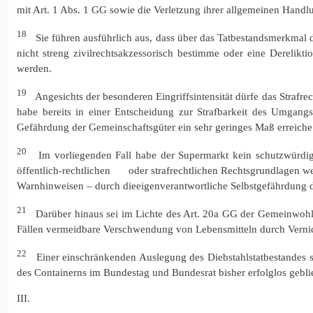
mit Art. 1 Abs. 1 GG sowie die Verletzung ihrer allgemeinen Handlu
18
Sie führen ausführlich aus, dass über das Tatbestandsmerkmal d
nicht streng zivilrechtsakzessorisch bestimme oder eine Derelik
werden.
19
Angesichts der besonderen Eingriffsintensität dürfe das Straf
habe bereits in einer Entscheidung zur Strafbarkeit des Umgang
Gefährdung der Gemeinschaftsgüter ein sehr geringes Maß erreiche
20
Im vorliegenden Fall habe der Supermarkt kein schutzwürdiges
öffentlich-rechtlichen oder strafrechtlichen Rechtsgrundlagen 
Warnhinweisen – durch dieeigenverantwortliche Selbstgefährdung d
21
Darüber hinaus sei im Lichte des Art. 20a GG der Gemeinwohlb
Fällen vermeidbare Verschwendung von Lebensmitteln durch Vernich
22
Einer einschränkenden Auslegung des Diebstahlstatbestandes st
des Containerns im Bundestag und Bundesrat bisher erfolglos geblie
III.