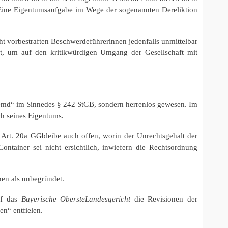
 Eine Eigentumsaufgabe im Wege der sogenannten Dereliktion
t vorbestraften Beschwerdeführerinnen jedenfalls unmittelbar
lt, um auf den kritikwürdigen Umgang der Gesellschaft mit
emd“ im Sinnedes § 242 StGB, sondern herrenlos gewesen. Im
ch seines Eigentums.
rt. 20a GGbleibe auch offen, worin der Unrechtsgehalt der
tainer sei nicht ersichtlich, inwiefern die Rechtsordnung
nen als unbegründet.
rf das
Bayerische ObersteLandesgericht
die Revisionen der
n“ entfielen.