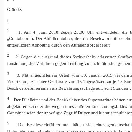
Gründe:
I.
1
1. Am 4. Juni 2018 gegen 23:00 Uhr entwendeten die beiden
„Containern“). Der Abfallcontainer, den die Beschwerdeführe- rinn
entgeltlichen Abholung durch den Abfallentsorgerbereit.
2
2. Gegen die aufgrund dieses Sachverhalts erlassenen Strafbef
Einstellung der Verfahren gegen Leistung von acht Stunden gemein
3
3. Mit angegriffenem Urteil vom 30. Januar 2019 verwarnt
Verurteilung zu einer Geldstrafe von 15 Tagessätzen zu je 15 Eur
Beschwerdeführerinnen als Bewährungsauflage auf, acht Stunden gem
4
Der Filialleiter und der Bezirksleiter des Supermarktes hätten a
abgelaufen sei oder die wegen ihres äußeren Erscheinungsbildes n
Container seien der unbefugte Zugriff Dritter und hieraus result
5
Die Beschwerdeführerinnen hätten sich eines gemeinschaftli
Unternehmens befunden. Denn dieses sei für die in den Abfallcont