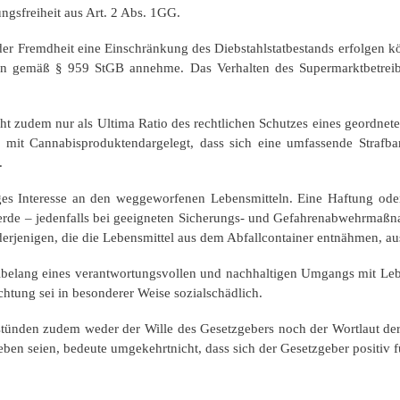
ngsfreiheit aus Art. 2 Abs. 1GG.
er Fremdheit eine Einschränkung des Diebstahlstatbestands erfolgen k
tion gemäß § 959 StGB annehme. Das Verhalten des Supermarktbetreibe
recht zudem nur als Ultima Ratio des rechtlichen Schutzes eines geor
s mit Cannabisproduktendargelegt, dass sich eine umfassende Strafba
.
 Interesse an den weggeworfenen Lebensmitteln. Eine Haftung oder V
werde – jedenfalls bei geeigneten Sicherungs- und Gefahrenabwehrmaß
erjenigen, die die Lebensmittel aus dem Abfallcontainer entnähmen, au
elang eines verantwortungsvollen und nachhaltigen Umgangs mit Leben
tung sei in besonderer Weise sozialschädlich.
ünden zudem weder der Wille des Gesetzgebers noch der Wortlaut der S
ben seien, bedeute umgekehrtnicht, dass sich der Gesetzgeber positiv f