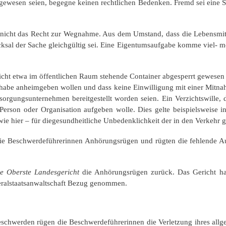
gewesen seien, begegne keinen rechtlichen Bedenken. Fremd sei eine S
 nicht das Recht zur Wegnahme. Aus dem Umstand, dass die Lebensmitt
cksal der Sache gleichgültig sei. Eine Eigentumsaufgabe komme viel- me
t etwa im öffentlichen Raum stehende Container abgesperrt gewesen se
r habe anheimgeben wollen und dass keine Einwilligung mit einer Mitn
gungsunternehmen bereitgestellt worden seien. Ein Verzichtswille, de
erson oder Organisation aufgeben wolle. Dies gelte beispielsweise i
wie hier – für diegesundheitliche Unbedenklichkeit der in den Verkehr 
e Beschwerdeführerinnen Anhörungsrügen und rügten die fehlende Aus
e Oberste Landesgericht
die Anhörungsrügen zurück. Das Gericht hab
neralstaatsanwaltschaft Bezug genommen.
werden rügen die Beschwerdeführerinnen die Verletzung ihres allgeme