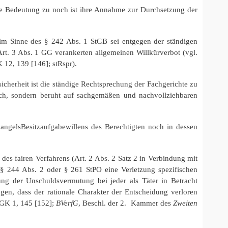
 Bedeutung zu noch ist ihre Annahme zur Durchsetzung der
im Sinne des § 242 Abs. 1 StGB sei entgegen der ständigen
Art. 3 Abs. 1 GG verankerten allgemeinen Willkürverbot (vgl.
K 12, 139 [146]; stRspr).
herheit ist die ständige Rechtsprechung der Fachgerichte zu
lich, sondern beruht auf sachgemäßen und nachvollziehbaren
ngelsBesitzaufgabewillens des Berechtigten noch in dessen
des fairen Verfahrens (Art. 2 Abs. 2 Satz 2 in Verbindung mit
n § 244 Abs. 2 oder § 261 StPO eine Verletzung spezifischen
rung der Unschuldsvermutung bei jeder als Täter in Betracht
n, dass der rationale Charakter der Entscheidung verloren
fGK 1, 145 [152];
BVerfG
, Beschl. der 2. Kammer des
Zweiten