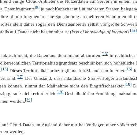
hrend einige Cloud-Anbieter die Nutzerdaten auf Servern in einem and
[9]
w. Datenfragmente
je nachKapazität auf in mehreren Staaten belegen
re oft nur fragmentarische Speicherung an mehreren Standorten hilft d
ortes stellt daher sogar den Diensteanbieter selbst vor große Schwieri
[12]
alls auf Dauer nicht bestimmbar ist (
loss of knowledge of location
).
[13]
 faktisch nicht, die Daten aus dem Inland abzurufen.
In rechtlicher
lkerrechtlichen Territorialitätsgrundsatz beschränken sich hoheitlich
[15]
[16]
.
Dieses Territorialitätsprinzip gilt nach h.M. auch im Internet.
Im
[17]
ert sind.
Der Umstand, dass inländische Strafverfolger ausländis
[18]
gen können, nimmt der Maßnahme nicht den Eingriffscharakter.
Di
[19]
nzip gerade nicht erforderlich.
Deshalb dürfen Ermittlungsmaßnahmen,
[20]
ommen werden.
fe auf Cloud-Daten im Ausland daher nur bei Vorliegen einer völkerrec
ieden werden.