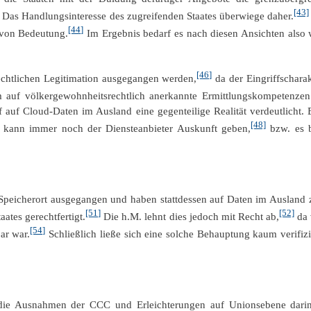
[43]
Das Handlungsinteresse des zugreifenden Staates überwiege daher.
[44]
 von Bedeutung.
Im Ergebnis bedarf es nach diesen Ansichten also 
[46]
echtlichen Legitimation ausgegangen werden,
da der Eingriffschara
 auf völkergewohnheitsrechtlich anerkannte Ermittlungskompetenzen
 auf Cloud-Daten im Ausland eine gegenteilige Realität verdeutlicht.
[48]
, kann immer noch der Diensteanbieter Auskunft geben,
bzw. es b
Speicherort ausgegangen und haben stattdessen auf Daten im Ausland 
[51]
[52]
ates gerechtfertigt.
Die h.M. lehnt dies jedoch mit Recht ab,
da 
[54]
ar war.
Schließlich ließe sich eine solche Behauptung kaum verifi
 die Ausnahmen der CCC und Erleichterungen auf Unionsebene darin