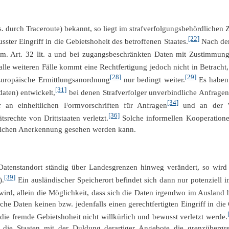
s. durch Traceroute) bekannt, so liegt im strafverfolgungsbehördlichen
[22]
ter Eingriff in die Gebietshoheit des betroffenen Staates.
Nach der
. Art. 32 lit. a und bei zugangsbeschränkten Daten mit Zustimmung
alle weiteren Fälle kommt eine Rechtfertigung jedoch nicht in Betracht,
[28]
[29]
Europäische Ermittlungsanordnung
nur bedingt weiter.
Es haben 
[31]
daten) entwickelt,
bei denen Strafverfolger unverbindliche Anfragen
[34]
r an einheitlichen Formvorschriften für Anfragen
und an der Ver
[36]
rechte von Drittstaaten verletzt.
Solche informellen Kooperationen
tlichen Anerkennung gesehen werden kann.
 Datenstandort ständig über Landesgrenzen hinweg verändert, so wird
[39]
).
Ein ausländischer Speicherort befindet sich dann nur potenziell
wird, allein die Möglichkeit, dass sich die Daten irgendwo im Ausland 
che Daten keinen bzw. jedenfalls einen gerechtfertigten Eingriff in die
 die fremde Gebietshoheit nicht willkürlich und bewusst verletzt werde.
 die Staaten mit der Duldung derartiger Angebote die grenzübergre