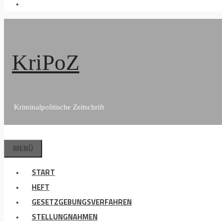
KriPoZ
Kriminalpolitische Zeitschrift
MENÜ
START
HEFT
GESETZGEBUNGSVERFAHREN
STELLUNGNAHMEN