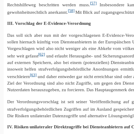
[57]
Rechtshilfeweg beschritten werden muss.
Insbesondere kann
[58]
gewohnheitsrechtlich anerkannt.
Mit Blick auf zugangsgeschützte
III. Vorschlag der E-Evidence-Verordnung
Das soll sich aber nun mit der vorgeschlagenen E-Evidence-Ver
sollen hiernach künftig von Diensteanbietern in der Europäischen
Vorgeschlagen wird also nicht weniger als eine Abkehr vom völke
[62]
sehr weit gefasst
und erlaubt Herausgabe- und Sicherungsanordnu
auf externen Speichern, also bei einem (potenziellen) Diensteanbi
insoweit helfen strafverfolgungsbehördliche Anordnungen ermittlu
[63]
verschleiern
und daher entweder gar nicht erreichbar sind oder
Ziel der Verordnung sind also nicht Zugriffe, um gegen den Dienst
Nutzerdaten herauszugeben, zu forcieren. Das Hauptaugenmerk der
Der Verordnungsvorschlag ist seit seiner Veröffentlichung auf g
strafverfolgungsbehördlichen Zugriffen auf im Ausland gespeichert
Die Risiken unilateraler Datenzugriffe und alternative Lösungsmög
IV. Risiken unilateraler Direktzugriffe bei Diensteanbietern auf