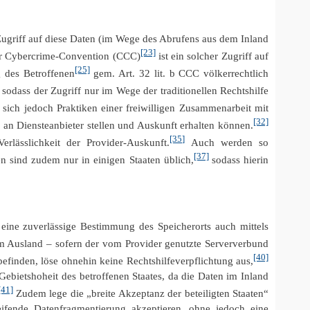
 Zugriff auf diese Daten (im Wege des Abrufens aus dem Inland
[23]
 Cybercrime-Convention (CCC)
ist ein solcher Zugriff auf
[25]
 des Betroffenen
gem. Art. 32 lit. b CCC völkerrechtlich
 sodass der Zugriff nur im Wege der traditionellen Rechtshilfe
sich jedoch Praktiken einer freiwilligen Zusammenarbeit mit
[32]
 an Diensteanbieter stellen und Auskunft erhalten können.
[35]
lässlichkeit der Provider-Auskunft.
Auch werden so
[37]
 sind zudem nur in einigen Staaten üblich,
sodass hierin
 eine zuverlässige Bestimmung des Speicherorts auch mittels
 im Ausland – sofern der vom Provider genutzte Serververbund
[40]
befinden, löse ohnehin keine Rechtshilfeverpflichtung aus,
 Gebietshoheit des betroffenen Staates, da die Daten im Inland
[41]
Zudem lege die „breite Akzeptanz der beteiligten Staaten“
ifende Datenfragmentierung akzeptieren, ohne jedoch eine