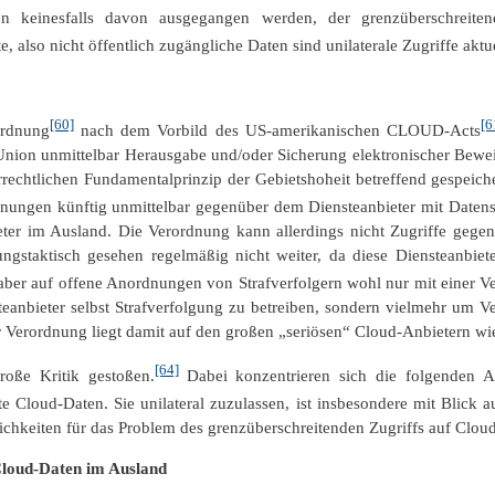
 keinesfalls davon ausgegangen werden, der grenzüberschreitend
, also nicht öffentlich zugängliche Daten sind unilaterale Zugriffe aktue
[60]
[6
ordnung
nach dem Vorbild des US-amerikanischen CLOUD-Acts
 Union unmittelbar Herausgabe und/oder Sicherung elektronischer Bewe
rrechtlichen Fundamentalprinzip der Gebietshoheit betreffend gespeic
ngen künftig unmittelbar gegenüber dem Diensteanbieter mit Datenspei
eter im Ausland. Die Verordnung kann allerdings nicht Zugriffe gegen 
ngstaktisch gesehen regelmäßig nicht weiter, da diese Diensteanbiete
 aber auf offene Anordnungen von Strafverfolgern wohl nur mit einer V
eanbieter selbst Strafverfolgung zu betreiben, sondern vielmehr um Ve
 Verordnung liegt damit auf den großen „seriösen“ Cloud-Anbietern wi
[64]
roße Kritik gestoßen.
Dabei konzentrieren sich die folgenden Au
e Cloud-Daten. Sie unilateral zuzulassen, ist insbesondere mit Blick 
lichkeiten für das Problem des grenzüberschreitenden Zugriffs auf Clo
 Cloud-Daten im Ausland