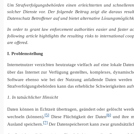
Um Strafverfolgungsbehörden einen erleichterten und schnellere
solcher Dienste vor. Der folgende Beitrag zeigt die daraus resu
Datenschutz Betroffener auf und bietet alternative Lösungsmöglichk
In order to grant law enforcement authorities easier and faster a
following article hightlights the resulting risks to international coo
are offered.
I. Problemstellung
Internetnutzer verzichten heutzutage vielfach auf eine lokale Dat
über das Internet zur Verfügung gestelltes, komplexes, dynamisc
Software ebenso wie bei der Nutzung anfallende Daten werden v
Strafverfolgungsbehörden kann das erhebliche Schwierigkeiten auf
1. In tatsächlicher Hinsicht
Daten können in Echtzeit übertragen, geändert oder gelöscht werd
[5]
[6]
wechseln (können).
Diese Flüchtigkeit der Daten
und ihre ma
[7]
Ausland speichern.
Der Datenspeicherort kann zwar grundsätzlich