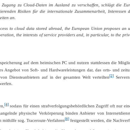
n Zugang zu Cloud-Daten im Ausland zu verschaffen, schlägt die Euro
ltierenden Risiken für die internationale Zusammenarbeit, Interesse
eiten an.
ccess to cloud data stored abroad, the European Union proposes an uni
peration, the interests of service providers and, in particular, to the pri
enspeicherung auf dem heimischen PC und nutzen stattdessen die Möglic
hes Angebot von Soft- und Hardwareleistungen dar, das orts- und zei
[2]
on Diensteanbietern auf in der gesamten Welt verteilten
Servern 
werfen.
[4]
en,
sodass für einen strafverfolgungsbehördlichen Zugriff oft nur ein
ngelnde physische Verkörperung binden Anbieter von Internetdienste
[8]
 mithilfe sog. Traceroute-Verfahren
festgestellt werden, die Nachver