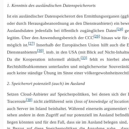
1. Kenntnis des ausländischen Datenspeicherorts
Ist ein ausländischer Datenspeicherort den Ermittlungsorganen (ggf
oder durch Herausgabeanordnung an den Diensteanbieter) ein bewuss
[24]
Auslandsdaten jedenfalls bei öffentlich zugänglichen Daten
gem
[26]
legitim. Über den Anwendungsbereich der CCC
hinaus wie für 
[27]
möglich ist.
Innerhalb der Europäischen Union hilft auch die 
[30]
Diensteanbietern
, insb. in den USA (mit Blick auf Nicht-Inhalts
[33]
Da die Kooperation informell abläuft,
fehlt es hierbei abe
Rechtshilfeabkommen unterlaufen und möglicherweise Souveränitäts
auch keine ständige Übung im Sinne einer völkergewohnheitsrech
2. Speicherort potenziell (auch) im Ausland
Setzen Cloud-Anbieter auf Speicherpolitiken, bei denen sich der
[38]
Traceroute
nicht zielführend sein (
loss of knowledge of location
auch Server im Inland beinhaltet. Während einerseits argumentiert 
sehen andere in dem Zugriff auf nur potenziell im Ausland befindli
liegen könnten und für den Fall, dass sie im Ausland belegen sind,
in Bezug auf diese Speicherpolitiken die Annahme nahe, „dass