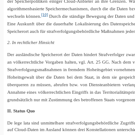
der Speicherpolitiken einiger Cloud-Anbieter an ihre Grenzen. Wä
algorithmenbasierte Speichermechanismen, durch die die Daten bz
[10]
wechseln können.
Durch die ständige Bewegung der Daten und ih
Eine Auskunft über die dauerhafte Lokalisierung des Datenspeicher
Speicherort auch für strafverfolgungsbehördliche Maßnahmen jedenf
2. In rechtlicher Hinsicht
Der ausländische Speicherort der Daten hindert Strafverfolger zwar
an völkerrechtliche Vorgaben halten, vgl. Art. 25 GG. Nach dem vö
Strafverfolgungsmaßnahmen in fremdem Hoheitsgebiet vornehmen
Hoheitsgewalt über die Daten bei dem Staat, in dem sie gespeich
überqueren zu müssen, abrufen bzw. von Diensteanbietern verlan
Annahme eines völkerrechtlichen Eingriffs in das Territorialitätspri
grundsätzlich nur mit Zustimmung des betroffenen Staats vorgen
II. Status Quo
De lege lata sind unmittelbare strafverfolgungsbehördliche Zugrif
auf Cloud-Daten im Ausland können drei Konstellationen untersch