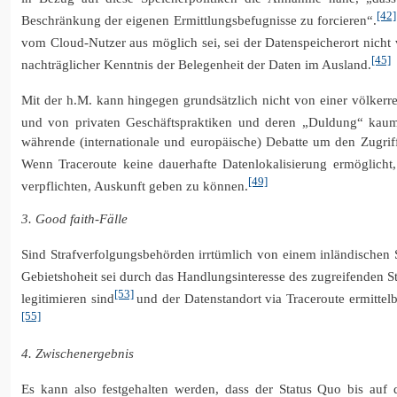
[42]
Beschränkung der eigenen Ermittlungsbefugnisse zu forcieren“.
vom Cloud-Nutzer aus möglich sei, sei der Datenspeicherort nicht
[45]
nachträglicher Kenntnis der Belegenheit der Daten im Ausland.
Mit der h.M. kann hingegen grundsätzlich nicht von einer völkerr
und von privaten Geschäftspraktiken und deren „Duldung“ kaum
währende (internationale und europäische) Debatte um den Zugriff
Wenn Traceroute keine dauerhafte Datenlokalisierung ermöglicht
[49]
verpflichten, Auskunft geben zu können.
3. Good faith-Fälle
Sind Strafverfolgungsbehörden irrtümlich von einem inländischen 
Gebietshoheit sei durch das Handlungsinteresse des zugreifenden Sta
[53]
legitimieren sind
und der Datenstandort via Traceroute ermittelb
[55]
4. Zwischenergebnis
Es kann also festgehalten werden, dass der Status Quo bis auf