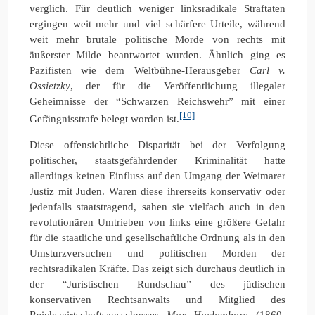
verglich. Für deutlich weniger linksradikale Straftaten
ergingen weit mehr und viel schärfere Urteile, während
weit mehr brutale politische Morde von rechts mit
äußerster Milde beantwortet wurden. Ähnlich ging es
Pazifisten wie dem Weltbühne-Herausgeber
Carl v.
Ossietzky
, der für die Veröffentlichung illegaler
Geheimnisse der “Schwarzen Reichswehr” mit einer
[10]
Gefängnisstrafe belegt worden ist.
Diese offensichtliche Disparität bei der Verfolgung
politischer, staatsgefährdender Kriminalität hatte
allerdings keinen Einfluss auf den Umgang der Weimarer
Justiz mit Juden. Waren diese ihrerseits konservativ oder
jedenfalls staatstragend, sahen sie vielfach auch in den
revolutionären Umtrieben von links eine größere Gefahr
für die staatliche und gesellschaftliche Ordnung als in den
Umsturzversuchen und politischen Morden der
rechtsradikalen Kräfte. Das zeigt sich durchaus deutlich in
der “Juristischen Rundschau” des jüdischen
konservativen Rechtsanwalts und Mitglied des
Reichswirtschaftsausschusses
Max Hachenburg
(1860-