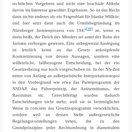
rechtlichen Vorgehens und nicht eine brachiale Abkehr
davon im Interesse gewollter Ergebnisse. So ist das Recht
dann nichts anderes als ein Feigenblatt für blanke Willkür;
und hier setzt dann auch die Urteilsbegründung im
[19]
Nürnberger Juristenprozess von 1947
an, wenn es
darin heißt, der Dolch des Mörders sei unter der Robe des
Juristen verborgen gewesen. Eine unbegrenzte Auslegung
ist letztlich keine an das Gesetz anknüpfende
Konkretisierung von dessen Aussagen, sondern eine
willkürliche, fallbezogene Entscheidung, bei der ein
Gesetzesbezug nur noch vorgeschoben ist. In der NS-Zeit
treten von Anfang an außerjuristische Interpretationstopoi
in den Vordergrund wie etwa das Parteiprogramm der
NSDAP, das Führerprinzip, der Antisemitismus, der
Rassismus etc. Gerechtfertigt wurden dadurch
Entscheidungen nicht mehr, weil sie in bestmöglicher
Weise in concreto das Gesetzesprogramm verwirklichen,
sondern weil an dessen Stelle außergesetzliche
Regelungsvorstellungen treten, die zu den
Grundprinzipien jeder Rechtsordnung in diametralem