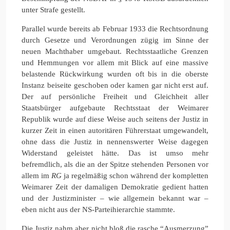
unter Strafe gestellt.
Parallel wurde bereits ab Februar 1933 die Rechtsordnung
durch Gesetze und Verordnungen zügig im Sinne der
neuen Machthaber umgebaut. Rechtsstaatliche Grenzen
und Hemmungen vor allem mit Blick auf eine massive
belastende Rückwirkung wurden oft bis in die oberste
Instanz beiseite geschoben oder kamen gar nicht erst auf.
Der auf persönliche Freiheit und Gleichheit aller
Staatsbürger aufgebaute Rechtsstaat der Weimarer
Republik wurde auf diese Weise auch seitens der Justiz in
kurzer Zeit in einen autoritären Führerstaat umgewandelt,
ohne dass die Justiz in nennenswerter Weise dagegen
Widerstand geleistet hätte. Das ist umso mehr
befremdlich, als die an der Spitze stehenden Personen vor
allem im
RG
ja regelmäßig schon während der kompletten
Weimarer Zeit der damaligen Demokratie gedient hatten
und der Justizminister – wie allgemein bekannt war –
eben nicht aus der NS-Parteihierarchie stammte.
Die Justiz nahm aber nicht bloß die rasche “Ausmerzung”