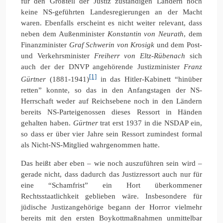
für den Großteil der Justiz zuständigen Ländern noch
keine NS-geführten Landesregierungen an der Macht
waren. Ebenfalls erscheint es nicht weiter relevant, dass
neben dem Außenminister
Konstantin von Neurath
, dem
Finanzminister
Graf Schwerin von Krosigk
und dem Post-
und Verkehrsminister
Freiherr von Eltz-Rübenach
sich
auch der der DNVP angehörende Justizminister
Franz
[1]
Gürtner
(1881-1941)
in das Hitler-Kabinett “hinüber
retten” konnte, so das in den Anfangstagen der NS-
Herrschaft weder auf Reichsebene noch in den Ländern
bereits NS-Parteigenossen dieses Ressort in Händen
gehalten haben.
Gürtner
trat erst 1937 in die NSDAP ein,
so dass er über vier Jahre sein Ressort zumindest formal
als Nicht-NS-Mitglied wahrgenommen hatte.
Das heißt aber eben – wie noch auszuführen sein wird –
gerade nicht, dass dadurch das Justizressort auch nur für
eine “Schamfrist” ein Hort überkommener
Rechtsstaatlichkeit geblieben wäre. Insbesondere für
jüdische Justizangehörige begann der Horror vielmehr
bereits mit den ersten Boykottmaßnahmen unmittelbar