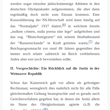
werden sogar einzelne jüdischstämmige Athleten in den
deutschen Olympiakader aufgenommen, die aber dann
regelmäßig doch nicht zum Einsatz kommen. Eine
Konsolidierung der NS-Herrschaft wird dann häufig auf
[6]
das “Normaljahr” 1937 datiert,
in welchem bereits
„nullum crimen, nulla poena sine lege“ aufgehoben und
das sog. “Blutschutzgesetz” mit seinem Straftatbestand
[7]
der “Rassenschande” in Kraft getreten waren,
die
Reichspogromnacht vor rund 86 Jahren gegenüber den
immer noch relativ zahlreich im Reich verbliebenen
Juden aber erst noch bevorstehen sollte.
II. Vorgeschichte: Ein Rückblick auf die Justiz in der
Weimarer Republik
Schon das Kaiserreich galt vor allem als gefestigter
Rechtsstaat, wenngleich dies natürlich nicht für alle Fälle
gleichermaßen Geltung beanspruchte und es gerade auch
Gerichtsverfahren gegeben hat, in denen die Justiz allein
im Sinne des Obrigkeitsstaats agierte (z.B. die
[8]