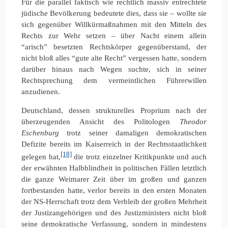
Für die parallel faktisch wie rechtlich massiv entrechtete
jüdische Bevölkerung bedeutete dies, dass sie – wollte sie
sich gegenüber Willkürmaßnahmen mit den Mitteln des
Rechts zur Wehr setzen – über Nacht einem allein
“arisch” besetzten Rechtskörper gegenüberstand, der
nicht bloß alles “gute alte Recht” vergessen hatte, sondern
darüber hinaus nach Wegen suchte, sich in seiner
Rechtsprechung dem vermeintlichen Führerwillen
anzudienen.
Deutschland, dessen strukturelles Proprium nach der
überzeugenden Ansicht des Politologen
Theodor
Eschenburg
trotz seiner damaligen demokratischen
Defizite bereits im Kaiserreich in der Rechtsstaatlichkeit
[18]
gelegen hat,
die trotz einzelner Kritikpunkte und auch
der erwähnten Halbblindheit in politischen Fällen letztlich
die ganze Weimarer Zeit über im großen und ganzen
fortbestanden hatte, verlor bereits in den ersten Monaten
der NS-Herrschaft trotz dem Verbleib der großen Mehrheit
der Justizangehörigen und des Justizministers nicht bloß
seine demokratische Verfassung, sondern in mindestens