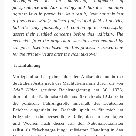
accompanied by an increasing alignment of
jurisprudence with Nazi ideology and thus discrimination
against Jews in particular. As a result, Jews not only lost
a previously widely utilised professional field of activity,
but also any
possibility of continuing to successfully
assert their
justified concerns before this judiciary. The
exclusion from the profession was thus accompanied by
complete disenfranchisement. This process is traced here
for the first few years after the Nazi takeover.
I.
Einführung
Vorliegend soll es gehen über den Antisemitismus in der
deutschen Justiz nach der Machtübernahme durch die von
Adolf Hitler
geführte Reichsregierung am 30.1.1933,
durch die der Nationalsozialismus für mehr als 12 Jahre in
die politische Führungsrolle innerhalb des Deutschen
Reiches eingerückt ist. Deshalb spielt es für mich im
Folgenden keine wesentliche Rolle, dass in den Tagen
und Wochen nach dieser von den Nationalsozialisten
selbst als “Machtergreifung” stilisierten Handlung in den