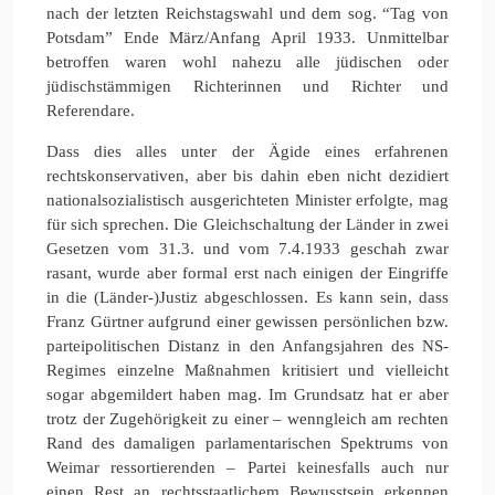
nach der letzten Reichstagswahl und dem sog. “Tag von
Potsdam” Ende März/Anfang April 1933. Unmittelbar
betroffen waren wohl nahezu alle jüdischen oder
jüdischstämmigen Richterinnen und Richter und
Referendare.
Dass dies alles unter der Ägide eines erfahrenen
rechtskonservativen, aber bis dahin eben nicht dezidiert
nationalsozialistisch ausgerichteten Minister erfolgte, mag
für sich sprechen. Die Gleichschaltung der Länder in zwei
Gesetzen vom 31.3. und vom 7.4.1933 geschah zwar
rasant, wurde aber formal erst nach einigen der Eingriffe
in die (Länder-)Justiz abgeschlossen. Es kann sein, dass
Franz Gürtner aufgrund einer gewissen persönlichen bzw.
parteipolitischen Distanz in den Anfangsjahren des NS-
Regimes einzelne Maßnahmen kritisiert und vielleicht
sogar abgemildert haben mag. Im Grundsatz hat er aber
trotz der Zugehörigkeit zu einer – wenngleich am rechten
Rand des damaligen parlamentarischen Spektrums von
Weimar ressortierenden – Partei keinesfalls auch nur
einen Rest an rechtsstaatlichem Bewusstsein erkennen