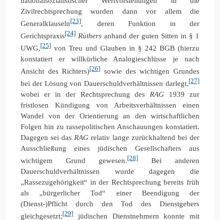
nationalsozialistischer Wertvorstellungen in die
Zivilrechtsprechung wurden dann vor allem die
[23]
Generalklauseln
, deren Funktion in der
[24]
Gerichtspraxis
Rüthers
anhand der guten Sitten in § 1
[25]
UWG,
von Treu und Glauben in § 242 BGB (hierzu
konstatiert er willkürliche Analogieschlüsse je nach
[26]
Ansicht des Richters)
sowie des wichtigen Grundes
[27]
bei der Lösung von Dauerschuldverhältnissen darlegt,
wobei er in der Rechtsprechung des
RAG
1939 zur
fristlosen Kündigung von Arbeitsverhältnissen einen
Wandel von der Orientierung an den wirtschaftlichen
Folgen hin zu rassepolitischen Anschauungen konstatiert.
Dagegen sei das
RAG
relativ lange zurückhaltend bei der
Ausschließung eines jüdischen Gesellschafters aus
[28]
wichtigem Grund gewesen.
Bei anderen
Dauerschuldverhältnissen wurde dagegen die
„Rassezugehörigkeit“ in der Rechtsprechung bereits früh
als „bürgerlicher Tod“ einer Beendigung der
(Dienst-)Pflicht durch den Tod des Dienstgebers
[29]
gleichgesetzt;
jüdischen Dienstnehmern konnte mit