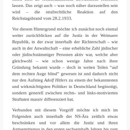
lassen. Das zeigt auch – was noch näher darzustellen sein
wird – die strafrechtliche Reaktion auf den
Reichstagsbrand vom 28.2.1933.
Vor diesem Hintergrund möchte ich zunächst noch einmal
weiter zurückblicken auf die Justiz in der Weimarer
Republik, in der zwar innerhalb der Richterschaft – wie
auch in der Anwaltschaft – eine erhebliche Zahl jüdischer
oder jüdischstämmiger Personen aktiv war, welche aber
gleichwohl – wie schon wenige Jahre nach ihrer
Gründung bekannt wurde – doch in weiten Teilen “auf
dem rechten Auge blind” gewesen ist und dadurch nicht
nur den Aufstieg
Adolf Hitlers
zu einem der bekanntesten
und wirkmächtigsten Politiker in Deutschland begünstigt,
sondern generell zwischen rechts- und links-motivierten
Straftaten massiv differenziert hat.
Verbunden mit diesem Vorgriff möchte ich mich im
Folgenden auch innerhalb der NS-Ära zeitlich etwas
beschränken und vor allem die Justiz und ihren
Antisemitismus in den ersten sechseinhalb Jahren bis zum