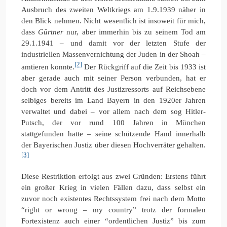
Ausbruch des zweiten Weltkriegs am 1.9.1939 näher in
den Blick nehmen. Nicht wesentlich ist insoweit für mich,
dass
Gürtner
nur, aber immerhin bis zu seinem Tod am
29.1.1941 – und damit vor der letzten Stufe der
industriellen Massenvernichtung der Juden in der Shoah –
[2]
amtieren konnte.
Der Rückgriff auf die Zeit bis 1933 ist
aber gerade auch mit seiner Person verbunden, hat er
doch vor dem Antritt des Justizressorts auf Reichsebene
selbiges bereits im Land Bayern in den 1920er Jahren
verwaltet und dabei – vor allem nach dem sog Hitler-
Putsch, der vor rund 100 Jahren in München
stattgefunden hatte – seine schützende Hand innerhalb
der Bayerischen Justiz über diesen Hochverräter gehalten.
[3]
Diese Restriktion erfolgt aus zwei Gründen: Erstens führt
ein großer Krieg in vielen Fällen dazu, dass selbst ein
zuvor noch existentes Rechtssystem frei nach dem Motto
“right or wrong – my country” trotz der formalen
Fortexistenz auch einer “ordentlichen Justiz” bis zum