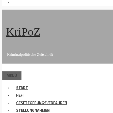
KriPoZ
Kriminalpolitische Zeitschrift
MENÜ
START
HEFT
GESETZGEBUNGSVERFAHREN
STELLUNGNAHMEN