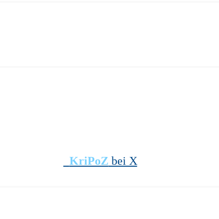
KriPoZ
bei X