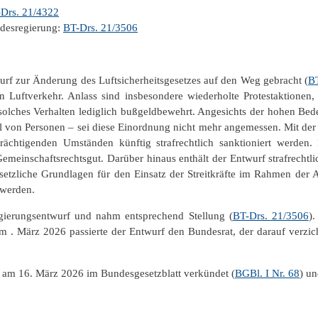
Drs. 21/4322
desregierung:
BT-Drs. 21/3506
f zur Änderung des Luftsicherheitsgesetzes auf den Weg gebracht (
B
n Luftverkehr. Anlass sind insbesondere wiederholte Protestaktionen, 
solches Verhalten lediglich bußgeldbewehrt. Angesichts der hohen Bede
l von Personen – sei diese Einordnung nicht mehr angemessen. Mit der 
inträchtigenden Umständen künftig strafrechtlich sanktioniert werde
Gemeinschaftsrechtsgut. Darüber hinaus enthält der Entwurf strafrecht
etzliche Grundlagen für den Einsatz der Streitkräfte im Rahmen der A
t werden.
ierungsentwurf und nahm entsprechend Stellung (
BT-Drs. 21/3506
)
m . März 2026 passierte der Entwurf den Bundesrat, der darauf verzic
 am 16. März 2026 im Bundesgesetzblatt verkündet (
BGBl. I Nr. 68
) un