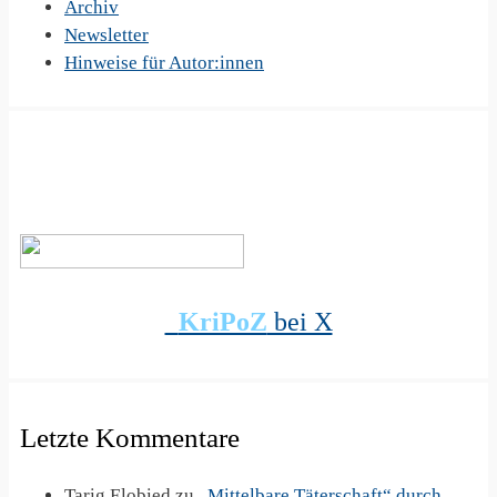
Archiv
Newsletter
Hinweise für Autor:innen
KriPoZ
bei X
Letzte Kommentare
Tarig Elobied
zu
„Mittelbare Täterschaft“ durch