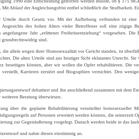
igung 1990 eine Entscheidung getroffen werden musste, ob § 175 StGB 
Mit Ablauf der Angleichungsfrist entfiel schließlich die Strafbarkeit. E
 Urteile durch Gesetz vor. Mit der Aufhebung verbunden ist eine
s. Angesichts des hohen Alters vieler Betroffener soll eine zügige 
angefangene Jahr „erlittener Freiheitsentziehung“ vorgesehen. Die 
t grundrechtswidrig sind.
 die allein wegen ihrer Homosexualität vor Gericht standen, ist überfä
chtet. Die alten Urteile sind aus heutiger Sicht eklatantes Unrecht. Sie
z beseitigen können, aber wir wollen die Opfer rehabilitieren. Die v
erstellt, Karrieren zerstört und Biographien vernichtet. Den wenigen
egierungsentwurf debattiert und ihn anschließend zusammen mit dem E
r weiteren Beratung überwiesen.
ung über die geplante Rehabilitierung verurteilter homosexueller M
ädigungsregeln auf Personen erweitert werden können, die seinerzeit 
ierung zur Gegenäußerung vorgelegt. Danach werden beide in das laufe
etzentwurf und nahm diesen einstimmig an.