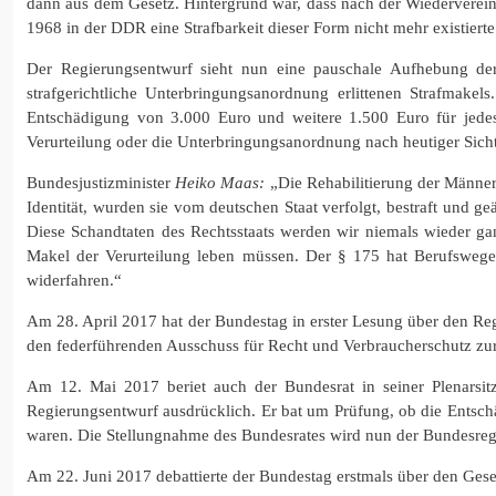
dann aus dem Gesetz. Hintergrund war, dass nach der Wiederverein
1968 in der DDR eine Strafbarkeit dieser Form nicht mehr existierte. 
Der Regierungsentwurf sieht nun eine pauschale Aufhebung der
strafgerichtliche Unterbringungsanordnung erlittenen Strafmakel
Entschädigung von 3.000 Euro und weitere 1.500 Euro für jedes 
Verurteilung oder die Unterbringungsanordnung nach heutiger Sich
Bundesjustizminister
Heiko Maas:
„Die Rehabilitierung der Männer,
Identität, wurden sie vom deutschen Staat verfolgt, bestraft und geä
Diese Schandtaten des Rechtsstaats werden wir niemals wieder gan
Makel der Verurteilung leben müssen. Der § 175 hat Berufswege v
widerfahren.“
Am 28. April 2017 hat der Bundestag in erster Lesung über den R
den federführenden Ausschuss für Recht und Verbraucherschutz zu
Am 12. Mai 2017 beriet auch der Bundesrat in seiner Plenarsitz
Regierungsentwurf ausdrücklich. Er bat um Prüfung, ob die Entsch
waren. Die Stellungnahme des Bundesrates wird nun der Bundesreg
Am 22. Juni 2017 debattierte der Bundestag erstmals über den Ges