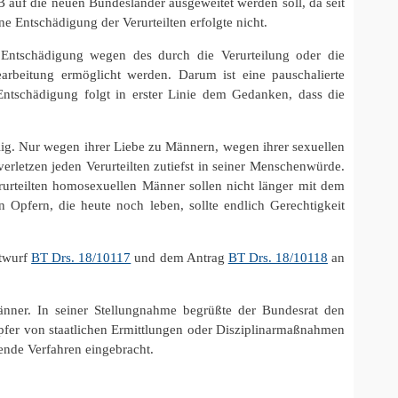
auf die neuen Bundesländer ausgeweitet werden soll, da seit
ine Entschädigung der Verurteilten erfolgte nicht.
 Entschädigung wegen des durch die Verurteilung oder die
Bearbeitung ermöglicht werden. Darum ist eine pauschalierte
Entschädigung folgt in erster Linie dem Gedanken, dass die
llig. Nur wegen ihrer Liebe zu Männern, wegen ihrer sexuellen
 verletzen jeden Verurteilten zutiefst in seiner Menschenwürde.
erurteilten homosexuellen Männer sollen nicht länger mit dem
 Opfern, die heute noch leben, sollte endlich Gerechtigkeit
ntwurf
BT Drs. 18/10117
und dem Antrag
BT Drs. 18/10118
an
änner. In seiner Stellungnahme begrüßte der Bundesrat den
Opfer von staatlichen Ermittlungen oder Disziplinarmaßnahmen
nde Verfahren eingebracht.