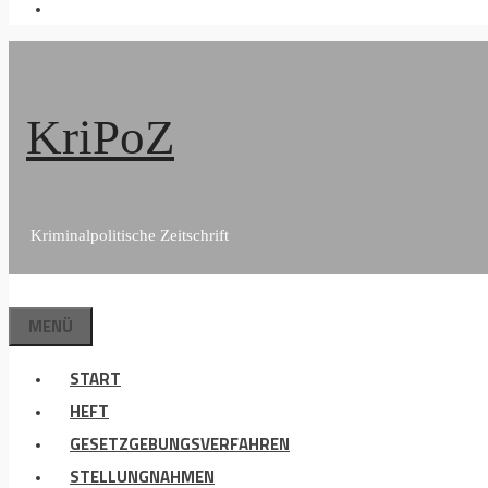
KriPoZ
Kriminalpolitische Zeitschrift
MENÜ
START
HEFT
GESETZGEBUNGSVERFAHREN
STELLUNGNAHMEN