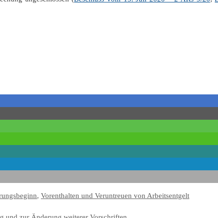
rungsbeginn
,
Vorenthalten und Veruntreuen von Arbeitsentgelt
ng und zur Änderung weiterer Vorschriften