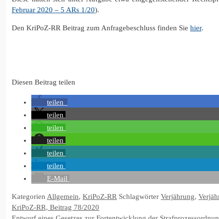
Februar 2020 – 5 ARs 1/20
).
Den KriPoZ-RR Beitrag zum Anfragebeschluss finden Sie
hier
.
Diesen Beitrag teilen
teilen
teilen
teilen
teilen
teilen
teilen
E-Mail
Kategorien
Allgemein
,
KriPoZ-RR
Schlagwörter
Verjährung
,
Verjäh
KriPoZ-RR, Beitrag 78/2020
Entwurf eines Gesetzes zur Fortentwicklung der Strafprozessordnu