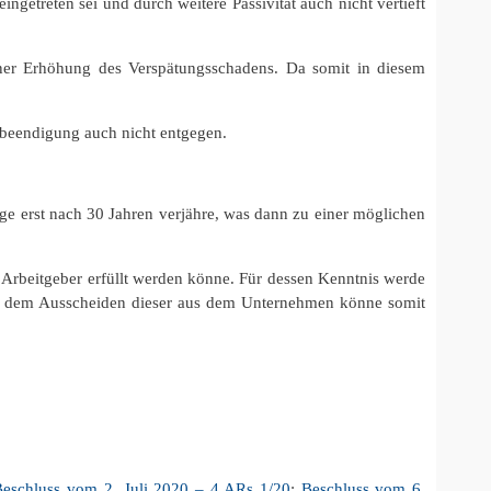
ngetreten sei und durch weitere Passivität auch nicht vertieft
iner Erhöhung des Verspätungsschadens. Da somit in diesem
atbeendigung auch nicht entgegen.
ge erst nach 30 Jahren verjähre, was dann zu einer möglichen
Arbeitgeber erfüllt werden könne. Für dessen Kenntnis werde
. Mit dem Ausscheiden dieser aus dem Unternehmen könne somit
Beschluss vom 2. Juli 2020 – 4 ARs 1/20
;
Beschluss vom 6.