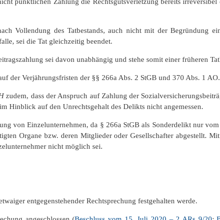
cht pünktlichen Zahlung die Rechtsgutsverletzung bereits irreversibel ei
nach Vollendung des Tatbestands, auch nicht mit der Begründung e
lle, sei die Tat gleichzeitig beendet.
Beitragszahlung sei davon unabhängig und stehe somit einer früheren T
uf der Verjährungsfristen der §§ 266a Abs. 2 StGB und 370 Abs. 1 AO.
H
zudem, dass der Anspruch auf Zahlung der Sozialversicherungsbeiträ
 im Hinblick auf den Unrechtsgehalt des Delikts nicht angemessen.
gung von Einzelunternehmen, da § 266a StGB als Sonderdelikt nur vom 
echtigten Organe bzw. deren Mitglieder oder Gesellschafter abgestellt
zelunternehmer nicht möglich sei.
n etwaiger entgegenstehender Rechtsprechung festgehalten werde.
rechung angeschlossen (
Beschluss vom 15. Juli 2020 – 2 ARs 9/20
;