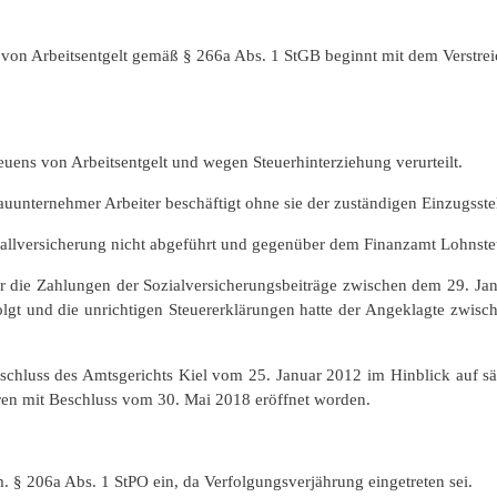
 von Arbeitsentgelt gemäß § 266a Abs. 1 StGB beginnt mit dem Verstreic
ens von Arbeitsentgelt und wegen Steuerhinterziehung verurteilt.
Bauunternehmer Arbeiter beschäftigt ohne sie der zuständigen Einzugsst
allversicherung nicht abgeführt und gegenüber dem Finanzamt Lohnsteu
t für die Zahlungen der Sozialversicherungsbeiträge zwischen dem 29. 
lgt und die unrichtigen Steuererklärungen hatte der Angeklagte zwis
schluss des Amtsgerichts Kiel vom 25. Januar 2012 im Hinblick auf s
en mit Beschluss vom 30. Mai 2018 eröffnet worden.
 § 206a Abs. 1 StPO ein, da Verfolgungsverjährung eingetreten sei.