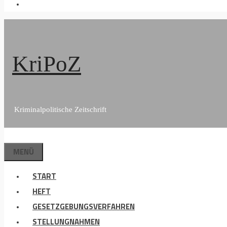
KriPoZ
Kriminalpolitische Zeitschrift
MENÜ
START
HEFT
GESETZGEBUNGSVERFAHREN
STELLUNGNAHMEN