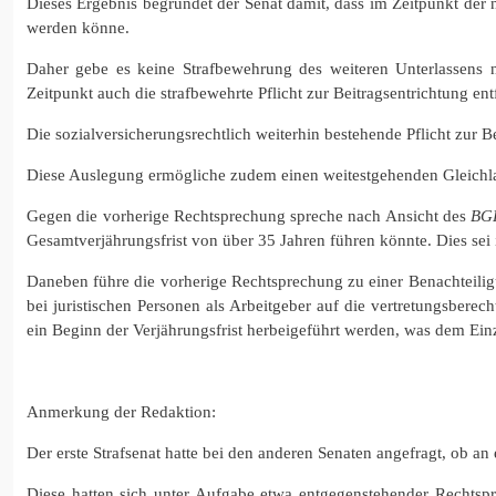
Dieses Ergebnis begründet der Senat damit, dass im Zeitpunkt der ni
werden könne.
Daher gebe es keine Strafbewehrung des weiteren Unterlassens 
Zeitpunkt auch die strafbewehrte Pflicht zur Beitragsentrichtung entfa
Die sozialversicherungsrechtlich weiterhin bestehende Pflicht zur 
Diese Auslegung ermögliche zudem einen weitestgehenden Gleichla
Gegen die vorherige Rechtsprechung spreche nach Ansicht des
BG
Gesamtverjährungsfrist von über 35 Jahren führen könnte. Dies sei
Daneben führe die vorherige Rechtsprechung zu einer Benachteili
bei juristischen Personen als Arbeitgeber auf die vertretungsber
ein Beginn der Verjährungsfrist herbeigeführt werden, was dem Ein
Anmerkung der Redaktion:
Der erste Strafsenat hatte bei den anderen Senaten angefragt, ob a
Diese hatten sich unter Aufgabe etwa entgegenstehender Rechtsp