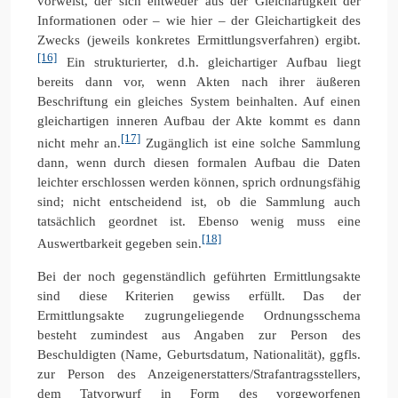
vorweist, der sich entweder aus der Gleichartigkeit der
Informationen oder – wie hier – der Gleichartigkeit des
Zwecks (jeweils konkretes Ermittlungsverfahren) ergibt.
[16]
Ein strukturierter, d.h. gleichartiger Aufbau liegt
bereits dann vor, wenn Akten nach ihrer äußeren
Beschriftung ein gleiches System beinhalten. Auf einen
gleichartigen inneren Aufbau der Akte kommt es dann
[17]
nicht mehr an.
Zugänglich ist eine solche Sammlung
dann, wenn durch diesen formalen Aufbau die Daten
leichter erschlossen werden können, sprich ordnungsfähig
sind; nicht entscheidend ist, ob die Sammlung auch
tatsächlich geordnet ist. Ebenso wenig muss eine
[18]
Auswertbarkeit gegeben sein.
Bei der noch gegenständlich geführten Ermittlungsakte
sind diese Kriterien gewiss erfüllt. Das der
Ermittlungsakte zugrungeliegende Ordnungsschema
besteht zumindest aus Angaben zur Person des
Beschuldigten (Name, Geburtsdatum, Nationalität), ggfls.
zur Person des Anzeigenerstatters/Strafantragsstellers,
dem Tatvorwurf in Form des vorgeworfenen