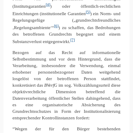
[4]
(Institutsgarantien
) oder öffentlich-rechtlichen
[5]
Einrichtungen (institutionelle Garantien
) ein Norm- und
Regelungsgefüge („grundrechtsfreundliches
[6]
‚Regelungsambiente‘“
) zu schaffen, das Bedrohungen
des betroffenen Grundrechts begegnet und einem
[7]
Substanzverlust entgegenwirkt.
Bezogen auf das Recht auf informationelle
Selbstbestimmung und vor dem Hintergrund, dass die
Verarbeitung, insbesondere die Verwendung, einmal
erhobener personenbezogener Daten weitgehend
losgelöst von der betroffenen Person stattfindet,
konkretisiert das
BVerfG
im sog. Volkszählungsurteil diese
objektivrechtliche Dimension betreffend die
Datenverarbeitung öffentlicher Stellen dahingehend, dass
es eine organisatorische Absicherung des
Grundrechtsschutzes in Form der Institutionalisierung
entsprechender Kontrollinstanzen fordert:
“Wegen der für den Bürger bestehenden