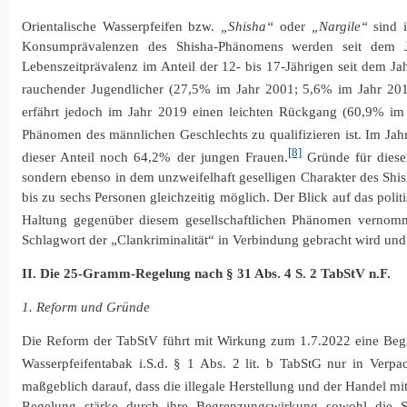
Orientalische Wasserpfeifen bzw.
„Shisha“
oder
„Nargile“
sind i
Konsumprävalenzen des Shisha-Phänomens werden seit dem Jah
Lebenszeitprävalenz im Anteil der 12- bis 17-Jährigen seit dem J
rauchender Jugendlicher (27,5% im Jahr 2001; 5,6% im Jahr 201
erfährt jedoch im Jahr 2019 einen leichten Rückgang (60,9% i
Phänomen des männlichen Geschlechts zu qualifizieren ist. Im Ja
[8]
dieser Anteil noch 64,2% der jungen Frauen.
Gründe für diesen
sondern ebenso in dem unzweifelhaft geselligen Charakter des Shi
bis zu sechs Personen gleichzeitig möglich. Der Blick auf das poli
Haltung gegenüber diesem gesellschaftlichen Phänomen verno
Schlagwort der „Clankriminalität“ in Verbindung gebracht wird und
II. Die 25-Gramm-Regelung nach § 31 Abs. 4 S. 2 TabStV n.F.
1.
Reform und Gründe
Die Reform der TabStV führt mit Wirkung zum 1.7.2022 eine Begre
Wasserpfeifentabak i.S.d. § 1 Abs. 2 lit. b TabStG nur in Ver
maßgeblich darauf, dass die illegale Herstellung und der Handel mi
Regelung stärke durch ihre Begrenzungswirkung sowohl die St