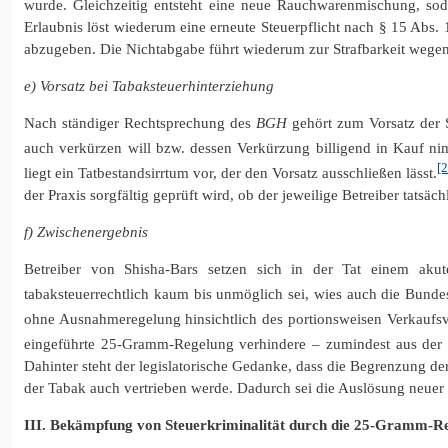
wurde. Gleichzeitig entsteht eine neue Rauchwarenmischung, soda
Erlaubnis löst wiederum eine erneute Steuerpflicht nach § 15 Abs.
abzugeben. Die Nichtabgabe führt wiederum zur Strafbarkeit wegen
e) Vorsatz bei Tabaksteuerhinterziehung
Nach ständiger Rechtsprechung des
BGH
gehört zum Vorsatz der 
auch verkürzen will bzw. dessen Verkürzung billigend in Kauf ni
[2
liegt ein Tatbestandsirrtum vor, der den Vorsatz ausschließen lässt.
der Praxis sorgfältig geprüft wird, ob der jeweilige Betreiber tatsä
f) Zwischenergebnis
Betreiber von Shisha-Bars setzen sich in der Tat einem akute
tabaksteuerrechtlich kaum bis unmöglich sei, wies auch die Bunde
ohne Ausnahmeregelung hinsichtlich des portionsweisen Verkaufsv
eingeführte 25-Gramm-Regelung verhindere – zumindest aus der ko
Dahinter steht der legislatorische Gedanke, dass die Begrenzung 
der Tabak auch vertrieben werde. Dadurch sei die Auslösung neuer s
III. Bekämpfung von Steuerkriminalität durch die 25-Gramm-R