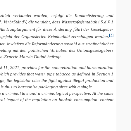
latt verkündet wurden, erfolgt die Konkretisierung und
. VerbrStändV, die vorsieht, dass Wasserpfeifentabak i.S.d § 1
Als Hauptargument für diese Änderung führt der Gesetzgeber
[2]
ngsfeld der Organisierten Kriminalität zerschlagen werden.
et, inwiefern die Reformänderung sowohl aus strafrechtlicher
regelung mit den politischen Vorhaben des Unionsgesetzgebers
ha-Experte Marvin Dutiné befragt.
 11, 2021, provides for the concretization and harmonization
which provides that water pipe tobacco as defined in Section 1
, the legislator cites the fight against illegal production and
n is thus to harmonize packaging sizes with a single
h a criminal law and a criminological perspective. At the same
tical impact of the regulation on hookah consumption, content