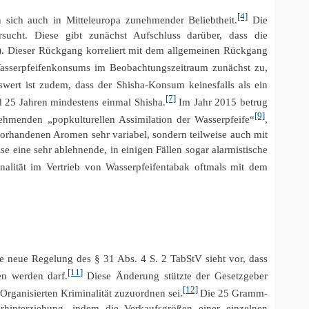
[4]
n sich auch in Mitteleuropa zunehmender Beliebtheit.
Die
ucht. Diese gibt zunächst Aufschluss darüber, dass die
9). Dieser Rückgang korreliert mit dem allgemeinen Rückgang
asserpfeifenkonsums im Beobachtungszeitraum zunächst zu,
wert ist zudem, dass der Shisha-Konsum keinesfalls als ein
[7]
d 25 Jahren mindestens einmal Shisha.
Im Jahr 2015 betrug
[9]
ehmenden „popkulturellen Assimilation der Wasserpfeife“
,
vorhandenen Aromen sehr variabel, sondern teilweise auch mit
se eine sehr ablehnende, in einigen Fällen sogar alarmistische
minalität im Vertrieb von Wasserpfeifentabak oftmals mit dem
 neue Regelung des § 31 Abs. 4 S. 2 TabStV sieht vor, dass
[11]
en werden darf.
Diese Änderung stützte der Gesetzgeber
[12]
Organisierten Kriminalität zuzuordnen sei.
Die 25 Gramm-
hinterziehung, indem die Verkaufsgrößen einer einzelnen