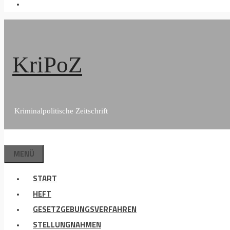
KriPoZ
Kriminalpolitische Zeitschrift
MENÜ
START
HEFT
GESETZGEBUNGSVERFAHREN
STELLUNGNAHMEN