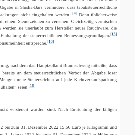
bgabe in Shisha-Bars verhindere, dass tabaksteuerrechtliche
[14]
ackungen nicht eingehalten werden.
Denn üblicherweise
t einem Steuerzeichen zu versehen. Gleichzeitig vermischen
 werden sie unerlaubt zum Hersteller neuer Rauchware, die
[15]
 Einhaltung der steuerrechtlichen Bemessungsgrundlagen.
[16]
onsumeinheit entspreche.
ierung, nachdem das Hauptzollamt Braunschweig mitteilte, dass
 bereits an dem steuerrechtlichen Verbot der Abgabe loser
 Mengen neue Steuerzeichen auf jede Kleinverkaufspackung
[18]
uhalten“ seien.
äß versteuert worden sind. Nach Entrichtung der fälligen
 2022 bis zum 31. Dezember 2022 15,66 Euro je Kilogramm und
m vom 1. Januar 2022 bis zum 31. Dezember 2022 in Höhe von