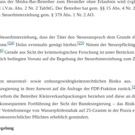
ss der Shisha-Bar-Betreiber zum Hersteller ohne Erlaubnis wird (vg
 1 i.V.m. Abs. 2 Nr. 2 TabStG. Der Betreiber hat gem. §§ 15 Abs. 4 Nr.
 Steuerhinterziehung gem. § 370 Abs. 1 Nr. 2 AO.
Steuerhinterziehung, dass der Täter den Steueranspruch dem Grunde d
[24]
[25]
mmt.
Dolus eventualis genügt hierbei.
Nimmt der Steuerpflichtige
6]
Gerade aus Sicht der kriminologischen Forschung ist unter Berücksi
chlich bedingten Vorsatz auf die Begehung der Steuerhinterziehung zum Ze
n steuerstraf- sowie ordnungswidrigkeitenrechtlichen Risiko aus
[
sregierung in ihrer Antwort auf die Anfrage der FDP-Fraktion zurück.
erbots die Betreiber Kleinverkaufspackungen beziehen und diese an di
nsequenten Fortführung der Sicht der Bundesregierung – das Risiko 
der Vertriebsmenge von Wasserpfeifentabak auf 25-Gramm in der Praxis
teuerrechtlicher Pflichten erheblich gemindert.
egelung