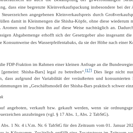
ng, dass eine begrenzte Kleinverkaufspackung insbesondere bei der A
Steuerzeichen angegebenen Kleinverkaufspreis durch Großverkaufsp
üllen damit in Kleinmengen die Shisha-Köpfe, ohne diese wiederum mi
. Aromen und feuchten ihn auf diese Weise nachträglich an. Dadurch
ässigen Abgabemenge erhofft sich der Gesetzgeber also insgesamt die
ne Konsumweise des Wasserpfeifentabaks, da sie der Höhe nach einer K
018 die FDP-Fraktion im Rahmen einer kleinen Anfrage an die Bundesreg
[17]
[gemeint: Shisha-Bars] legal zu betreiben“.
Dies liege nicht nur
, dass aufgrund der Variabilität der veräußerten und konsumierten
estimmungen im „Geschäftsmodell der Shisha-Bars praktisch schwer einz
ak
uf angeboten, verkauft bzw. gekauft werden, wenn sie ordnungsgem
uerzeichen anzubringen (vgl. § 17 Abs. 1, Abs. 2 TabStG).
§ 2 Abs. 1 Nr. 4 i.V.m. Nr. 6 TabStG für den Zeitraum vom 01. Januar
uro je Kilogramm. Zusätzlich entfällt eine Zusatzsteuer im Zeitrau