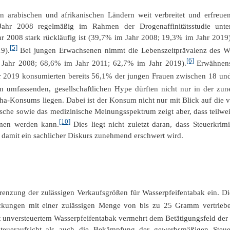
n arabischen und afrikanischen Ländern weit verbreitet und erfreue
r 2008 regelmäßig im Rahmen der Drogenaffinitätsstudie unters
ahr 2008 stark rückläufig ist (39,7% im Jahr 2008; 19,3% im Jahr 201
[5]
9).
Bei jungen Erwachsenen nimmt die Lebenszeitprävalenz des W
[6]
m Jahr 2008; 68,6% im Jahr 2011; 62,7% im Jahr 2019).
Erwähnens
hr 2019 konsumierten bereits 56,1% der jungen Frauen zwischen 18 un
 umfassenden, gesellschaftlichen Hype dürften nicht nur in der zun
sha-Konsums liegen. Dabei ist der Konsum nicht nur mit Blick auf die 
tische sowie das medizinische Meinungsspektrum zeigt aber, dass teilwei
[10]
mmen werden kann.
Dies liegt nicht zuletzt daran, dass Steuerkri
 damit ein sachlicher Diskurs zunehmend erschwert wird.
nzung der zulässigen Verkaufsgrößen für Wasserpfeifentabak ein. Die
packungen mit einer zulässigen Menge von bis zu 25 Gramm vertrieb
t unversteuertem Wasserpfeifentabak vermehrt dem Betätigungsfeld der 
eueraufsicht als auch die Bekämpfung der gewerbsmäßigen Steuer