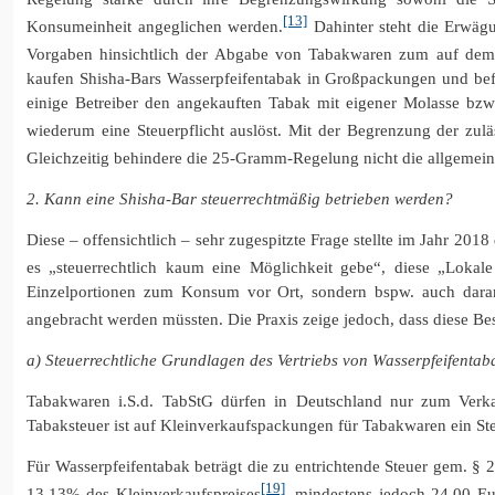
[13]
Konsumeinheit angeglichen werden.
Dahinter steht die Erwägu
Vorgaben hinsichtlich der Abgabe von Tabakwaren zum auf dem 
kaufen Shisha-Bars Wasserpfeifentabak in Großpackungen und bef
einige Betreiber den angekauften Tabak mit eigener Molasse bzw
wiederum eine Steuerpflicht auslöst. Mit der Begrenzung der zul
Gleichzeitig behindere die 25-Gramm-Regelung nicht die allgemei
2. Kann eine Shisha-Bar steuerrechtmäßig betrieben werden?
Diese – offensichtlich – sehr zugespitzte Frage stellte im Jahr 2
es „steuerrechtlich kaum eine Möglichkeit gebe“, diese „Lokale 
Einzelportionen zum Konsum vor Ort, sondern bspw. auch daran
angebracht werden müssten. Die Praxis zeige jedoch, dass diese B
a) Steuerrechtliche Grundlagen des Vertriebs von Wasserpfeifentab
Tabakwaren i.S.d. TabStG dürfen in Deutschland nur zum Verka
Tabaksteuer ist auf Kleinverkaufspackungen für Tabakwaren ein Ste
Für Wasserpfeifentabak beträgt die zu entrichtende Steuer gem. 
[19]
13,13% des Kleinverkaufspreises
, mindestens jedoch 24,00 E