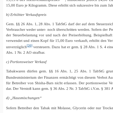
15,00 Euro je Kilogramm. Diese erhöht sich sukzessive bis zum Ja
b) Erhöhter Verkaufspreis
Gem. §§ 26 Abs. 1, 28 Abs. 1 TabStG darf der auf dem Steuerzei
Verbraucher weder unter- noch überschritten werden. Sofern der Pr
der Steuerbelastung vor und nach der Preiserhöhung. Beispielha
verwendet und einen Kopf für 15,00 Euro verkauft, erhöht den Ver
[20]
unverzüglich
versteuern. Dazu hat er gem. § 28 Abs. 1 S. 4 ein
Abs. 1 Nr. 2 AO strafbar.
c) Portionsweiser Verkauf
Tabakwaren dürfen gem. §§ 16 Abs. 1, 25 Abs. 1 TabStG grund
Bundesministerium der Finanzen ermächtigt von diesem Verbot Aus
für Betreiber von Shisha-Bars nicht erlassen. Der portionsweise V
dar. Der Verstoß kann gem. § 36 Abs. 2 Nr. 3 TabStG i.V.m. § 381 
d) „Hausmischungen“
Sofern Betreiber den Tabak mit Molasse, Glycerin oder nur Troc