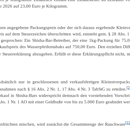
hr 2026 auf 23,00 Euro je Kilogramm.
chen angegebene Packungspreis oder der sich daraus ergebende Klein
eis auf dem Steuerzeichen überschritten wird, entsteht gem. § 28 Abs. 
ft gesprochen: Ein Shisha-Bar-Betreiber, der eine 1kg-Packung für 7
kaufspreis des Wasserpfeifentabaks auf 750,00 Euro. Den erzielten Dif
e Steuererklärung abzugeben. Erfüllt er diese Erklärungspflicht nicht, 
sätzlich nur in geschlossenen und verkaufsfertigen Kleinstverpac
[2
nahmen nach § 16 Abs. 2 Nr. 1, 17 Abs. 4 Nr. 3 TabStG zu erteilen.
erkauf in Shisha-Bars widerspricht demnach den vorstehenden Vorschrif
Abs. 1 Nr. 1 AO mit einer Geldbuße von bis zu 5.000 Euro geahndet we
[2
kenfrüchten mischen, wird zunächst die Gesamtmenge der Rauchware