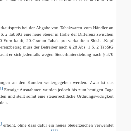
verkaufspreis bei der Abgabe von Tabakwaren vom Händler an
1 S. 2 TabStG eine neue Steuer in Höhe der Differenz zwischen
5,00 Euro kauft, 20-Gramm Tabak pro verkauftem Shisha-Kopf
ferenzbetrag muss der Betreiber nach § 28 Abs. 1 S. 2 TabStG
macht er sich jedenfalls wegen Steuerhinterziehung nach § 370
kungen an den Kunden weitergegeben werden. Zwar ist das
1]
Etwaige Ausnahmen wurden jedoch bis zum heutigen Tage
ten und stellt somit eine steuerrechtliche Ordnungswidrigkeit
rden.
2]
erhöht, ohne dass dafür ein neues Steuerzeichen verwendet
[23]