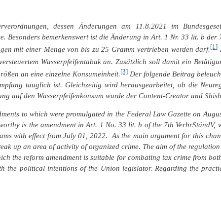
rverordnungen, dessen Änderungen am 11.8.2021 im Bundesgesetzb
 Besonders bemerkenswert ist die Änderung in Art. 1 Nr. 33 lit. b der 7
[1]
ngen mit einer Menge von bis zu 25 Gramm vertrieben werden darf.
rsteuertem Wasserpfeifentabak an. Zusätzlich soll damit ein Betätigu
[3]
größen an eine einzelne Konsumeinheit.
Der folgende Beitrag beleucht
ämpfung tauglich ist. Gleichzeitig wird herausgearbeitet, ob die Neu
elung auf den Wasserpfeifenkonsum wurde der Content-Creator und Shis
ments to which were promulgated in the Federal Law Gazette on August
orthy is the amendment in Art. 1 No. 33 lit. b of the 7th VerbrStändV, 
ams with effect from July 01, 2022. As the main argument for this change
break up an
area of activity of organized crime. The aim of the regulatio
which the reform amendment is suitable for combating tax crime from bot
th the political intentions of the Union legislator. Regarding the prac