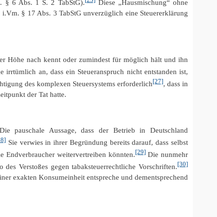
l. § 6 Abs. 1 S. 2 TabStG).
Diese „Hausmischung“ ohne
 2 i.Vm. § 17 Abs. 3 TabStG unverzüglich eine Steuererklärung
er Höhe nach kennt oder zumindest für möglich hält und ihn
 irrtümlich an, dass ein Steueranspruch nicht entstanden ist,
[27]
chtigung des komplexen Steuersystems erforderlich
, dass in
itpunkt der Tat hatte.
. Die pauschale Aussage, dass der Betrieb in Deutschland
28]
Sie verwies in ihrer Begründung bereits darauf, dass selbst
[29]
e Endverbraucher weitervertreiben könnten.
Die nunmehr
[30]
des Verstoßes gegen tabaksteuerrechtliche Vorschriften.
 einer exakten Konsumeinheit entspreche und dementsprechend