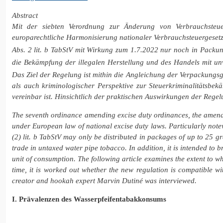
Abstract
Mit der siebten Verordnung zur Änderung von Verbrauchsteue
europarechtliche Harmonisierung nationaler Verbrauchsteuergesetze.
Abs. 2 lit. b TabStV mit Wirkung zum 1.7.2022 nur noch in Packu
die Bekämpfung der illegalen Herstellung und des Handels mit unve
Das Ziel der Regelung ist mithin die Angleichung der Verpackungs
als auch kriminologischer Perspektive zur Steuerkriminalitätsbek
vereinbar ist. Hinsichtlich der praktischen Auswirkungen der Reg
The seventh ordinance amending excise duty ordinances, the amend
under European law of national excise duty laws. Particularly notew
(2) lit. b TabStV may only be distributed in packages of up to 25 gr
trade in untaxed water pipe tobacco. In addition, it is intended to 
unit of consumption. The following article examines the extent to 
time, it is worked out whether the new regulation is compatible wi
creator and hookah expert Marvin Dutiné was interviewed.
I. Prävalenzen des Wasserpfeifentabakkonsums