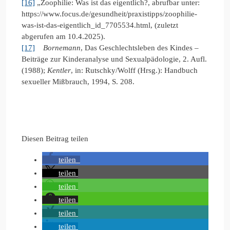
[16]
„Zoophilie: Was ist das eigentlich?, abrufbar unter:
https://www.focus.de/gesundheit/praxistipps/zoophilie-
was-ist-das-eigentlich_id_7705534.html, (zuletzt
abgerufen am 10.4.2025).
[17]
Bornemann
, Das Geschlechtsleben des Kindes –
Beiträge zur Kinderanalyse und Sexualpädologie, 2. Aufl.
(1988);
Kentler
, in: Rutschky/Wolff (Hrsg.): Handbuch
sexueller Mißbrauch, 1994, S. 208.
Diesen Beitrag teilen
teilen
teilen
teilen
teilen
teilen
teilen