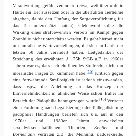
Verantwortungsgefühl verändern (etwa, weil überforderte
Halter ein Tier aussetzen oder in die überfüllten Tierheime
abgeben, da sie den Umfang der Sorgeverpflichtung für
das Tier unterschätzt hatten). Gleichwohl sollte die
Wirkung eines strafbewehrten Verbots im Kampf gegen
Zoophilie nicht unterschätzt werden. Es geht hierbei nicht
um moralische Wertevorstellungen, die sich im Laufe der
letzten 50 Jahre verändert haben. Leitgedanken der
Streichung des erwähnten § 175b StGB a.F. in 1960er
Jahren war es, dass sich ein liberales Strafrecht, nicht um
[15]
moralische Fragen zu kümmern habe.
Kritisch gegen
eine fortwährende Straflosigkeit ist jedoch einzuwenden,
dass bspw. die Anlehnung an das Konzept der
Einvernehmlichkeit in ähnlicher Weise schon früher im
[16]
Bereich der Pädophilie herangezogen wurde.
Vertreter
einer Forderung nach Legalisierung oder Teillegalisierung
pädophiler Handlungen beriefen sich u.a. auf in den
1970er und 1980er Jahren entwickelten
sexualwissenschaftlichen Theorien.
Kentler
und
Bornemann
vertraten z.B. die Meinung, pädosexuelle,