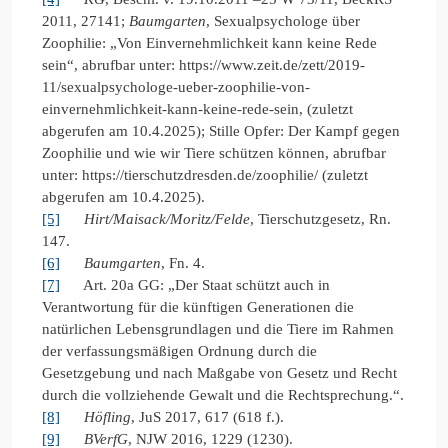
2011, 27141;
Baumgarten
, Sexualpsychologe über
Zoophilie: „Von Einvernehmlichkeit kann keine Rede
sein“, abrufbar unter: https://www.zeit.de/zett/2019-
11/sexualpsychologe-ueber-zoophilie-von-
einvernehmlichkeit-kann-keine-rede-sein, (zuletzt
abgerufen am 10.4.2025); Stille Opfer: Der Kampf gegen
Zoophilie und wie wir Tiere schützen können, abrufbar
unter: https://tierschutzdresden.de/zoophilie/ (zuletzt
abgerufen am 10.4.2025).
[5]
Hirt/Maisack/Moritz/Felde
, Tierschutzgesetz, Rn.
147.
[6]
Baumgarten
, Fn. 4.
[7]
Art. 20a GG: „Der Staat schützt auch in
Verantwortung für die künftigen Generationen die
natürlichen Lebensgrundlagen und die Tiere im Rahmen
der verfassungsmäßigen Ordnung durch die
Gesetzgebung und nach Maßgabe von Gesetz und Recht
durch die vollziehende Gewalt und die Rechtsprechung.“.
[8]
Höfling
, JuS 2017, 617 (618 f.).
[9]
BVerfG
, NJW 2016, 1229 (1230).