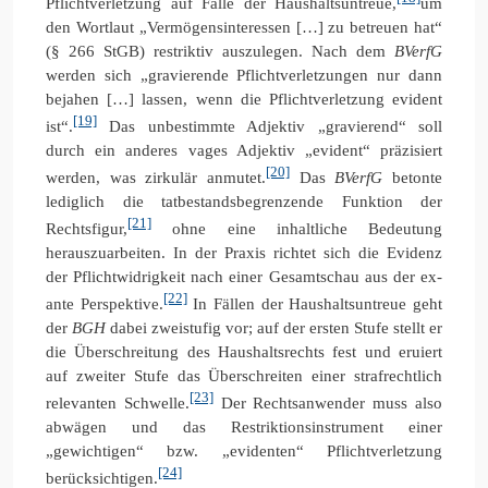
Pflichtverletzung auf Fälle der Haushaltsuntreue,
um
den Wortlaut „Vermögensinteressen […] zu betreuen hat“
(§ 266 StGB) restriktiv auszulegen. Nach dem
BVerfG
werden sich „gravierende Pflichtverletzungen nur dann
bejahen […] lassen, wenn die Pflichtverletzung evident
[19]
ist“.
Das unbestimmte Adjektiv „gravierend“ soll
durch ein anderes vages Adjektiv „evident“ präzisiert
[20]
werden, was zirkulär anmutet.
Das
BVerfG
betonte
lediglich die tatbestandsbegrenzende Funktion der
[21]
Rechtsfigur,
ohne eine inhaltliche Bedeutung
herauszuarbeiten. In der Praxis richtet sich die Evidenz
der Pflichtwidrigkeit nach einer Gesamtschau aus der ex-
[22]
ante Perspektive.
In Fällen der Haushaltsuntreue geht
der
BGH
dabei zweistufig vor; auf der ersten Stufe stellt er
die Überschreitung des Haushaltsrechts fest und eruiert
auf zweiter Stufe das Überschreiten einer strafrechtlich
[23]
relevanten Schwelle.
Der Rechtsanwender muss also
abwägen und das Restriktionsinstrument einer
„gewichtigen“ bzw. „evidenten“ Pflichtverletzung
[24]
berücksichtigen.