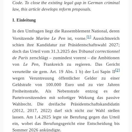
Code. To close the existing legal gap in German criminal
law, this article develops reform proposals.
I. Einleitung
In den Umfragen liegt die Rassemblement National, deren
[1]
Vorsitzende
Marine Le Pen
ist, vorne.
Aussichtsreich
schien ihre Kandidatur zur Präsidentschaftswahl 2027;
doch das Urteil vom 31.3.2025 des
Tribunal correctionnel
de Paris
zerschlägt – zumindest vorerst – die Ambitionen
von
Le Pen
, Frankreich zu regieren. Das Gericht
[2]
verurteilte sie gem. Art. 19 Abs. 1 b) der Loi Sapin II
wegen Veruntreuung öffentlicher Gelder zu einer
Geldstrafe von 100.000 Euro und zu vier Jahren
Freiheitsstrafe. Als Nebenstrafe entzog es der
Parteivorsitzenden mit sofortiger Wirkung das passive
Wahlrecht. Die dreifache Präsidentschaftskandidatin
(2012, 2017, 2022) darf sich nicht zur Wahl stellen
lassen. Am 1.4.2025 legte sie Berufung gegen das Urteil
ein, wobei das Berufungsgericht eine Entscheidung bis
Sommer 2026 ankündigte.