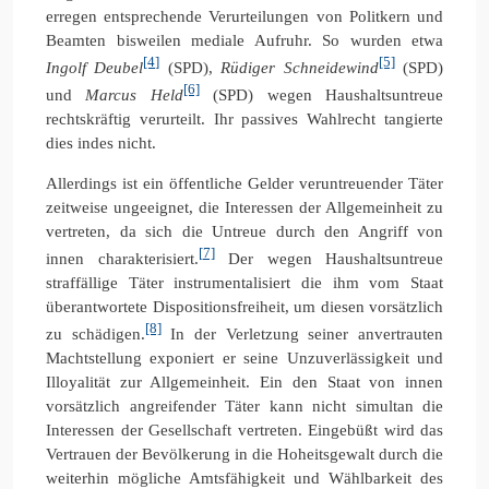
erregen entsprechende Verurteilungen von Politkern und
Beamten bisweilen mediale Aufruhr. So wurden etwa
[4]
[5]
Ingolf Deubel
(SPD),
Rüdiger Schneidewind
(SPD)
[6]
und
Marcus Held
(SPD) wegen Haushaltsuntreue
rechtskräftig verurteilt. Ihr passives Wahlrecht tangierte
dies indes nicht.
Allerdings ist ein öffentliche Gelder veruntreuender Täter
zeitweise ungeeignet, die Interessen der Allgemeinheit zu
vertreten, da sich die Untreue durch den Angriff von
[7]
innen charakterisiert.
Der wegen Haushaltsuntreue
straffällige Täter instrumentalisiert die ihm vom Staat
überantwortete Dispositionsfreiheit, um diesen vorsätzlich
[8]
zu schädigen.
In der Verletzung seiner anvertrauten
Machtstellung exponiert er seine Unzuverlässigkeit und
Illoyalität zur Allgemeinheit. Ein den Staat von innen
vorsätzlich angreifender Täter kann nicht simultan die
Interessen der Gesellschaft vertreten. Eingebüßt wird das
Vertrauen der Bevölkerung in die Hoheitsgewalt durch die
weiterhin mögliche Amtsfähigkeit und Wählbarkeit des