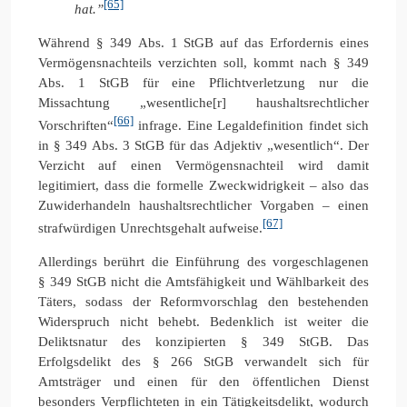
[65]
hat.”
Während § 349 Abs. 1 StGB auf das Erfordernis eines
Vermögensnachteils verzichten soll, kommt nach § 349
Abs. 1 StGB für eine Pflichtverletzung nur die
Missachtung „wesentliche[r] haushaltsrechtlicher
[66]
Vorschriften“
infrage. Eine Legaldefinition findet sich
in § 349 Abs. 3 StGB für das Adjektiv „wesentlich“. Der
Verzicht auf einen Vermögensnachteil wird damit
legitimiert, dass die formelle Zweckwidrigkeit – also das
Zuwiderhandeln haushaltsrechtlicher Vorgaben – einen
[67]
strafwürdigen Unrechtsgehalt aufweise.
Allerdings berührt die Einführung des vorgeschlagenen
§ 349 StGB nicht die Amtsfähigkeit und Wählbarkeit des
Täters, sodass der Reformvorschlag den bestehenden
Widerspruch nicht behebt. Bedenklich ist weiter die
Deliktsnatur des konzipierten § 349 StGB. Das
Erfolgsdelikt des § 266 StGB verwandelt sich für
Amtsträger und einen für den öffentlichen Dienst
besonders Verpflichteten in ein Tätigkeitsdelikt, wodurch