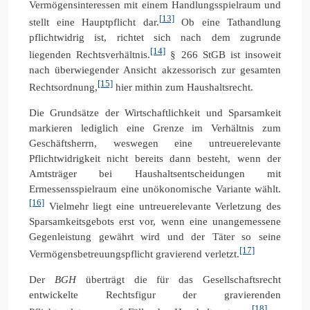
Vermögensinteressen mit einem Handlungsspielraum und
[13]
stellt eine Hauptpflicht dar.
Ob eine Tathandlung
pflichtwidrig ist, richtet sich nach dem zugrunde
[14]
liegenden Rechtsverhältnis.
§ 266 StGB ist insoweit
nach überwiegender Ansicht akzessorisch zur gesamten
[15]
Rechtsordnung,
hier mithin zum Haushaltsrecht.
Die Grundsätze der Wirtschaftlichkeit und Sparsamkeit
markieren lediglich eine Grenze im Verhältnis zum
Geschäftsherrn, weswegen eine untreuerelevante
Pflichtwidrigkeit nicht bereits dann besteht, wenn der
Amtsträger bei Haushaltsentscheidungen mit
Ermessensspielraum eine unökonomische Variante wählt.
[16]
Vielmehr liegt eine untreuerelevante Verletzung des
Sparsamkeitsgebots erst vor, wenn eine unangemessene
Gegenleistung gewährt wird und der Täter so seine
[17]
Vermögensbetreuungspflicht gravierend verletzt.
Der
BGH
überträgt die für das Gesellschaftsrecht
entwickelte Rechtsfigur der gravierenden
[18]