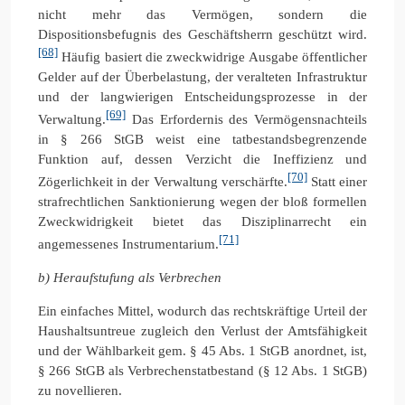
nicht mehr das Vermögen, sondern die
Dispositionsbefugnis des Geschäftsherrn geschützt wird.
[68]
Häufig basiert die zweckwidrige Ausgabe öffentlicher
Gelder auf der Überbelastung, der veralteten Infrastruktur
und der langwierigen Entscheidungsprozesse in der
[69]
Verwaltung.
Das Erfordernis des Vermögensnachteils
in § 266 StGB weist eine tatbestandsbegrenzende
Funktion auf, dessen Verzicht die Ineffizienz und
[70]
Zögerlichkeit in der Verwaltung verschärfte.
Statt einer
strafrechtlichen Sanktionierung wegen der bloß formellen
Zweckwidrigkeit bietet das Disziplinarrecht ein
[71]
angemessenes Instrumentarium.
b) Heraufstufung als Verbrechen
Ein einfaches Mittel, wodurch das rechtskräftige Urteil der
Haushaltsuntreue zugleich den Verlust der Amtsfähigkeit
und der Wählbarkeit gem. § 45 Abs. 1 StGB anordnet, ist,
§ 266 StGB als Verbrechenstatbestand (§ 12 Abs. 1 StGB)
zu novellieren.