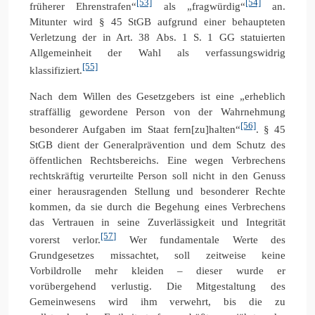
[53]
[54]
früherer Ehrenstrafen“
als „fragwürdig“
an.
Mitunter wird § 45 StGB aufgrund einer behaupteten
Verletzung der in Art. 38 Abs. 1 S. 1 GG statuierten
Allgemeinheit der Wahl als verfassungswidrig
[55]
klassifiziert.
Nach dem Willen des Gesetzgebers ist eine „erheblich
straffällig gewordene Person von der Wahrnehmung
[56]
besonderer Aufgaben im Staat fern[zu]halten“
. § 45
StGB dient der Generalprävention und dem Schutz des
öffentlichen Rechtsbereichs. Eine wegen Verbrechens
rechtskräftig verurteilte Person soll nicht in den Genuss
einer herausragenden Stellung und besonderer Rechte
kommen, da sie durch die Begehung eines Verbrechens
das Vertrauen in seine Zuverlässigkeit und Integrität
[57]
vorerst verlor.
Wer fundamentale Werte des
Grundgesetzes missachtet, soll zeitweise keine
Vorbildrolle mehr kleiden – dieser wurde er
vorübergehend verlustig. Die Mitgestaltung des
Gemeinwesens wird ihm verwehrt, bis die zu