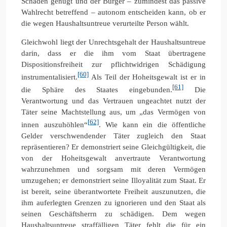
Schaden genügt und der Bürger – zumindest das passive
Wahlrecht betreffend – autonom entscheiden kann, ob er
die wegen Haushaltsuntreue verurteilte Person wählt.
Gleichwohl liegt der Unrechtsgehalt der Haushaltsuntreue
darin, dass er die ihm vom Staat übertragene
Dispositionsfreiheit zur pflichtwidrigen Schädigung
[60]
instrumentalisiert.
Als Teil der Hoheitsgewalt ist er in
[61]
die Sphäre des Staates eingebunden.
Die
Verantwortung und das Vertrauen ungeachtet nutzt der
Täter seine Machtstellung aus, um „das Vermögen von
[62]
innen auszuhöhlen“
. Wie kann ein die öffentliche
Gelder verschwendender Täter zugleich den Staat
repräsentieren? Er demonstriert seine Gleichgültigkeit, die
von der Hoheitsgewalt anvertraute Verantwortung
wahrzunehmen und sorgsam mit deren Vermögen
umzugehen; er demonstriert seine Illoyalität zum Staat. Er
ist bereit, seine überantwortete Freiheit auszunutzen, die
ihm auferlegten Grenzen zu ignorieren und den Staat als
seinen Geschäftsherrn zu schädigen. Dem wegen
Haushaltsuntreue straffälligen Täter fehlt die für ein