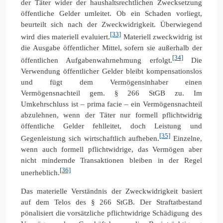
der Täter wider der haushaltsrechtlichen Zwecksetzung
öffentliche Gelder umleitet. Ob ein Schaden vorliegt,
beurteilt sich nach der Zweckwidrigkeit. Überwiegend
[33]
wird dies materiell evaluiert.
Materiell zweckwidrig ist
die Ausgabe öffentlicher Mittel, sofern sie außerhalb der
[34]
öffentlichen Aufgabenwahrnehmung erfolgt.
Die
Verwendung öffentlicher Gelder bleibt kompensationslos
und fügt dem Vermögensinhaber einen
Vermögensnachteil gem. § 266 StGB zu. Im
Umkehrschluss ist – prima facie – ein Vermögensnachteil
abzulehnen, wenn der Täter nur formell pflichtwidrig
öffentliche Gelder fehlleitet, doch Leistung und
[35]
Gegenleistung sich wirtschaftlich aufheben.
Einzelne,
wenn auch formell pflichtwidrige, das Vermögen aber
nicht mindernde Transaktionen bleiben in der Regel
[36]
unerheblich.
Das materielle Verständnis der Zweckwidrigkeit basiert
auf dem Telos des § 266 StGB. Der Straftatbestand
pönalisiert die vorsätzliche pflichtwidrige Schädigung des