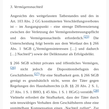
3. Vermögensnachteil
Angesichts des weitgefassten Tatbestandes und des in
Art. 103 Abs. 2 GG konstituierten Verschleifungsverbotes
ist – im Ausgangspunkt – eine strenge Differenzierung
zwischen der Verletzung der Vermögensbetreuungspflicht
[25]
und des Vermögensnachteils erforderlich.
Die
Unterscheidung folgt bereits aus dem Wortlaut des § 266
Abs. 1 StGB („Vermögensinteressen […] und dadurch
[…] Nachteil“) sowie der Deliktsnatur als Erfolgsdelikt.
§ 266 StGB schützt privates und öffentliches Vermögen,
[26]
nicht jedoch die Dispositionsbefugnis des
[27]
Geschäftsherrn.
Für eine Strafbarkeit gem. § 266 StGB
genügt es grundsätzlich nicht, wenn der Täter gegen
Regelungen des Haushaltsrechts (z.B. §§ 20 Abs. 2 S. 1,
[28]
27 Abs. 1 S. 1 BHO, § 45 Abs. 1 S. 1 HGrG) verstößt.
Vielmehr erfordert die Strafbarkeit, dass der Täter durch
sein treuwidriges Verhalten dem Geschäftsherrn ohne eine
unmittelbare Kompensation einen „Nachteil zufügt“. Zur