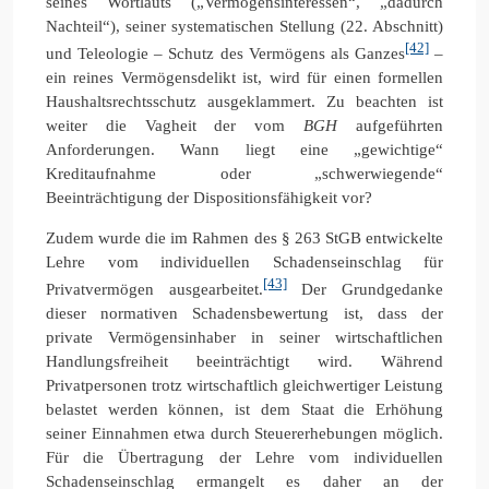
seines Wortlauts („Vermögensinteressen“, „dadurch
Nachteil“), seiner systematischen Stellung (22. Abschnitt)
[42]
und Teleologie – Schutz des Vermögens als Ganzes
–
ein reines Vermögensdelikt ist, wird für einen formellen
Haushaltsrechtsschutz ausgeklammert. Zu beachten ist
weiter die Vagheit der vom
BGH
aufgeführten
Anforderungen. Wann liegt eine „gewichtige“
Kreditaufnahme oder „schwerwiegende“
Beeinträchtigung der Dispositionsfähigkeit vor?
Zudem wurde die im Rahmen des § 263 StGB entwickelte
Lehre vom individuellen Schadenseinschlag für
[43]
Privatvermögen ausgearbeitet.
Der Grundgedanke
dieser normativen Schadensbewertung ist, dass der
private Vermögensinhaber in seiner wirtschaftlichen
Handlungsfreiheit beeinträchtigt wird. Während
Privatpersonen trotz wirtschaftlich gleichwertiger Leistung
belastet werden können, ist dem Staat die Erhöhung
seiner Einnahmen etwa durch Steuererhebungen möglich.
Für die Übertragung der Lehre vom individuellen
Schadenseinschlag ermangelt es daher an der