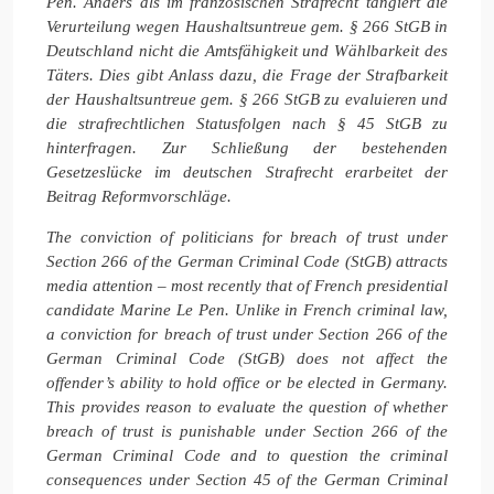
Pen. Anders als im französischen Strafrecht tangiert die
Verurteilung wegen Haushaltsuntreue gem. § 266 StGB in
Deutschland nicht die Amtsfähigkeit und Wählbarkeit des
Täters. Dies gibt Anlass dazu, die Frage der Strafbarkeit
der Haushaltsuntreue gem. § 266 StGB zu evaluieren und
die strafrechtlichen Statusfolgen nach § 45 StGB zu
hinterfragen. Zur Schließung der bestehenden
Gesetzeslücke im deutschen Strafrecht erarbeitet der
Beitrag Reformvorschläge.
The conviction of politicians for breach of trust under
Section 266 of the German Criminal Code (StGB) attracts
media attention – most recently that of French presidential
candidate Marine Le Pen. Unlike in French criminal law,
a conviction for breach of trust under Section 266 of the
German Criminal Code (StGB) does not affect the
offender’s ability to hold office or be elected in Germany.
This provides reason to evaluate the question of whether
breach of trust is punishable under Section 266 of the
German Criminal Code and to question the criminal
consequences under Section 45 of the German Criminal