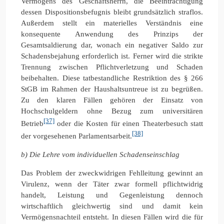
Vermögens des Geschäftsherrn, die Beeinträchtigung
dessen Dispositionsbefugnis bleibt grundsätzlich straflos.
Außerdem stellt ein materielles Verständnis eine
konsequente Anwendung des Prinzips der
Gesamtsaldierung dar, wonach ein negativer Saldo zur
Schadensbejahung erforderlich ist. Ferner wird die strikte
Trennung zwischen Pflichtverletzung und Schaden
beibehalten. Diese tatbestandliche Restriktion des § 266
StGB im Rahmen der Haushaltsuntreue ist zu begrüßen.
Zu den klaren Fällen gehören der Einsatz von
Hochschulgeldern ohne Bezug zum universitären
[37]
Betrieb
oder die Kosten für einen Theaterbesuch statt
[38]
der vorgesehenen Parlamentsarbeit.
b) Die Lehre vom individuellen Schadenseinschlag
Das Problem der zweckwidrigen Fehlleitung gewinnt an
Virulenz, wenn der Täter zwar formell pflichtwidrig
handelt, Leistung und Gegenleistung dennoch
wirtschaftlich gleichwertig sind und damit kein
Vermögensnachteil entsteht. In diesen Fällen wird die für