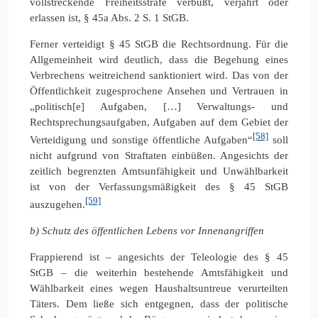
vollstreckende Freiheitsstrafe verbüßt, verjährt oder
erlassen ist, § 45a Abs. 2 S. 1 StGB.
Ferner verteidigt § 45 StGB die Rechtsordnung. Für die
Allgemeinheit wird deutlich, dass die Begehung eines
Verbrechens weitreichend sanktioniert wird. Das von der
Öffentlichkeit zugesprochene Ansehen und Vertrauen in
„politisch[e] Aufgaben, […] Verwaltungs- und
Rechtsprechungsaufgaben, Aufgaben auf dem Gebiet der
[58]
Verteidigung und sonstige öffentliche Aufgaben“
soll
nicht aufgrund von Straftaten einbüßen. Angesichts der
zeitlich begrenzten Amtsunfähigkeit und Unwählbarkeit
ist von der Verfassungsmäßigkeit des § 45 StGB
[59]
auszugehen.
b) Schutz des öffentlichen Lebens vor Innenangriffen
Frappierend ist – angesichts der Teleologie des § 45
StGB – die weiterhin bestehende Amtsfähigkeit und
Wählbarkeit eines wegen Haushaltsuntreue verurteilten
Täters. Dem ließe sich entgegnen, dass der politische