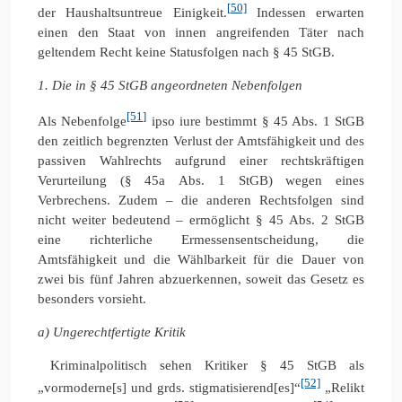
[50]
der Haushaltsuntreue Einigkeit.
Indessen erwarten
einen den Staat von innen angreifenden Täter nach
geltendem Recht keine Statusfolgen nach § 45 StGB.
1. Die in § 45 StGB angeordneten Nebenfolgen
[51]
Als Nebenfolge
ipso iure bestimmt § 45 Abs. 1 StGB
den zeitlich begrenzten Verlust der Amtsfähigkeit und des
passiven Wahlrechts aufgrund einer rechtskräftigen
Verurteilung (§ 45a Abs. 1 StGB) wegen eines
Verbrechens. Zudem – die anderen Rechtsfolgen sind
nicht weiter bedeutend – ermöglicht § 45 Abs. 2 StGB
eine richterliche Ermessensentscheidung, die
Amtsfähigkeit und die Wählbarkeit für die Dauer von
zwei bis fünf Jahren abzuerkennen, soweit das Gesetz es
besonders vorsieht.
a) Ungerechtfertigte Kritik
Kriminalpolitisch sehen Kritiker § 45 StGB als
[52]
„vormoderne[s] und grds. stigmatisierend[es]“
„Relikt