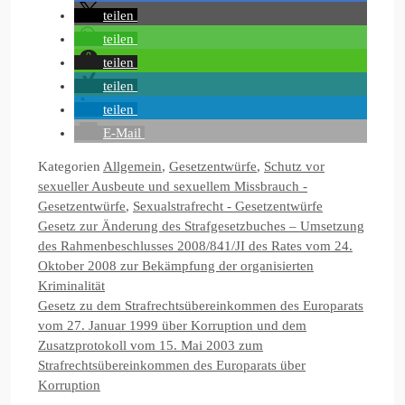
teilen
teilen
teilen
teilen
teilen
E-Mail
Kategorien
Allgemein
,
Gesetzentwürfe
,
Schutz vor
sexueller Ausbeute und sexuellem Missbrauch -
Gesetzentwürfe
,
Sexualstrafrecht - Gesetzentwürfe
Gesetz zur Änderung des Strafgesetzbuches – Umsetzung
des Rahmenbeschlusses 2008/841/JI des Rates vom 24.
Oktober 2008 zur Bekämpfung der organisierten
Kriminalität
Gesetz zu dem Strafrechtsübereinkommen des Europarats
vom 27. Januar 1999 über Korruption und dem
Zusatzprotokoll vom 15. Mai 2003 zum
Strafrechtsübereinkommen des Europarats über
Korruption