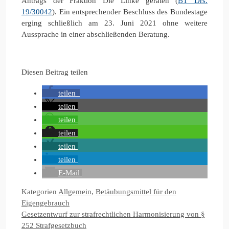
Antrags der Fraktion Die Linke geraten (
BT Drs.
19/30042
). Ein entsprechender Beschluss des Bundestage
erging schließlich am 23. Juni 2021 ohne weitere
Aussprache in einer abschließenden Beratung.
Diesen Beitrag teilen
teilen
teilen
teilen
teilen
teilen
teilen
E-Mail
Kategorien
Allgemein
,
Betäubungsmittel für den
Eigengebrauch
Gesetzentwurf zur strafrechtlichen Harmonisierung von §
252 Strafgesetzbuch