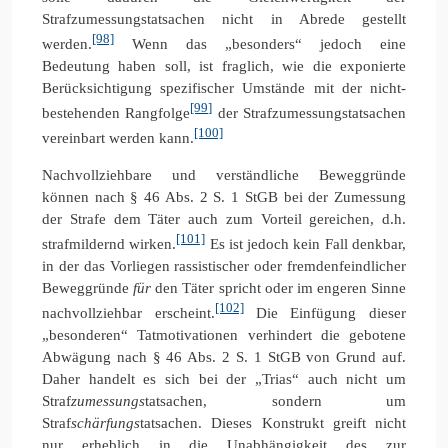
Strafzumessungstatsachen nicht in Abrede gestellt
[98]
werden.
Wenn das „besonders“ jedoch eine
Bedeutung haben soll, ist fraglich, wie die exponierte
Berücksichtigung spezifischer Umstände mit der nicht-
[99]
bestehenden Rangfolge
der Strafzumessungstatsachen
[100]
vereinbart werden kann.
Nachvollziehbare und verständliche Beweggründe
können nach § 46 Abs. 2 S. 1 StGB bei der Zumessung
der Strafe dem Täter auch zum Vorteil gereichen, d.h.
[101]
strafmildernd wirken.
Es ist jedoch kein Fall denkbar,
in der das Vorliegen rassistischer oder fremdenfeindlicher
Beweggründe
für
den Täter spricht oder im engeren Sinne
[102]
nachvollziehbar erscheint.
Die Einfügung dieser
„besonderen“ Tatmotivationen verhindert die gebotene
Abwägung nach § 46 Abs. 2 S. 1 StGB von Grund auf.
Daher handelt es sich bei der „Trias“ auch nicht um
Straf
zumessungs
tatsachen, sondern um
Straf
schärfungs
tatsachen. Dieses Konstrukt greift nicht
nur erheblich in die Unabhängigkeit des zur