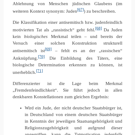
Ablehnung von Menschen jüdischen Glaubens (im
[67]
weiteren Kontext synonym: Juden
) zu beschreiben.
Die Klassifikation einer antisemitisch bzw. judenfeindlich
[68]
motivierten Tat als „rassistisch“ geht fehl.
Da Juden
kein
biologisches
Merkmal teilen – und bereits der
Versuch einer solchen Konstruktion strukturell
[69]
antisemitisch ist
– fehlt es an der „rassischen“
[70]
Anknüpfung.
Die Einbildung des Täters, eine
biologische Determination erkennen zu können, ist
[71]
unerheblich.
Differenzierter ist die Lage beim Merkmal
„Fremdenfeindlichkeit“. Sie führt jedoch in allen
denkbaren Konstellationen zum gleichen Ergebnis:
Wird ein Jude, der nicht deutscher Staatsbürger ist,
in Deutschland von einem deutschen Staatsbürger
in Kenntnis der jeweiligen Staatsangehörigkeit und
Religionszugehörigkeit und aufgrund dieser
angegriffen, kann die Tatmotivation
jedenfalls