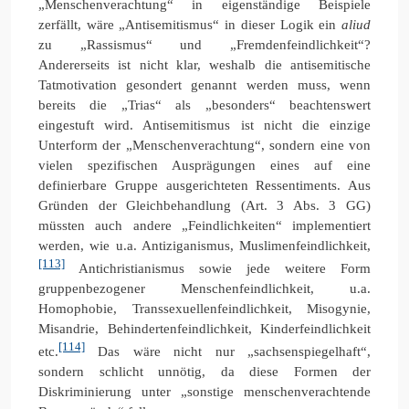
„Menschenverachtung“ in eigenständige Beispiele
zerfällt, wäre „Antisemitismus“ in dieser Logik ein
aliud
zu „Rassismus“ und „Fremdenfeindlichkeit“?
Andererseits ist nicht klar, weshalb die antisemitische
Tatmotivation gesondert genannt werden muss, wenn
bereits die „Trias“ als „besonders“ beachtenswert
eingestuft wird. Antisemitismus ist nicht die einzige
Unterform der „Menschenverachtung“, sondern eine von
vielen spezifischen Ausprägungen eines auf eine
definierbare Gruppe ausgerichteten Ressentiments. Aus
Gründen der Gleichbehandlung (Art. 3 Abs. 3 GG)
müssten auch andere „Feindlichkeiten“ implementiert
werden, wie u.a. Antiziganismus, Muslimenfeindlichkeit,
[113]
Antichristianismus sowie jede weitere Form
gruppenbezogener Menschenfeindlichkeit, u.a.
Homophobie, Transsexuellenfeindlichkeit, Misogynie,
Misandrie, Behindertenfeindlichkeit, Kinderfeindlichkeit
[114]
etc.
Das wäre nicht nur „sachsenspiegelhaft“,
sondern schlicht unnötig, da diese Formen der
Diskriminierung unter „sonstige menschenverachtende