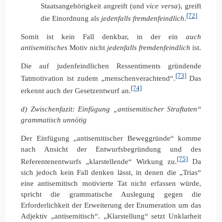
Staatsangehörigkeit angreift (und
vice versa
), greift
[72]
die Einordnung als
jedenfalls
fremdenfeindlich
.
Somit ist kein Fall denkbar, in der ein
auch
antisemitisches
Motiv nicht
jedenfalls fremdenfeindlich
ist.
Die auf judenfeindlichen Ressentiments gründende
[73]
Tatmotivation ist zudem „menschenverachtend“.
Das
[74]
erkennt auch der Gesetzentwurf an.
d) Zwischenfazit: Einfügung „antisemitischer Straftaten“
grammatisch unnötig
Der Einfügung „antisemitischer Beweggründe“ komme
nach Ansicht der Entwurfsbegründung und des
[75]
Referentenentwurfs „klarstellende“ Wirkung zu.
Da
sich jedoch kein Fall denken lässt, in denen die „Trias“
eine antisemitisch motivierte Tat nicht erfassen würde,
spricht die grammatische Auslegung gegen die
Erforderlichkeit der Erweiterung der Enumeration um das
Adjektiv „antisemitisch“. „Klarstellung“ setzt Unklarheit