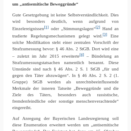
um „antisemitische Beweggründe“
Gute Gesetzgebung ist keine Selbstverständlichkeit. Dies
wird besonders deutlich, wenn aufgrund von
[1]
[2]
Einzelereignissen
oder „Stimmungslagen“
Hand an
[3]
tradierte Regelungsmechanismen gelegt wird.
Eine
solche Modifikation steht einer zentralen Vorschrift der
Strafzumessung bevor: § 46 Abs. 2 StGB. Dort wird eine
[4]
– zuletzt im Jahr 2015 erweiterte
– Bündelung an
Strafzumessungstatsachen namentlich benannt. Diese
Umstände sind nach § 46 Abs. 2 S. 1 StGB „für und
gegen den Täter abzuwägen“. In § 46 Abs. 2 S. 2 (1.
Gruppe) StGB werden als unrechtsbeeinflussende
Merkmale der inneren Tatseite „Beweggründe und die
Ziele des Täters, besonders auch rassistische,
fremdenfeindliche oder sonstige menschenverachtende“
eingereiht.
Auf Anregung der Bayerischen Landesregierung soll
diese Enumeration erweitert werden um „antisemitische