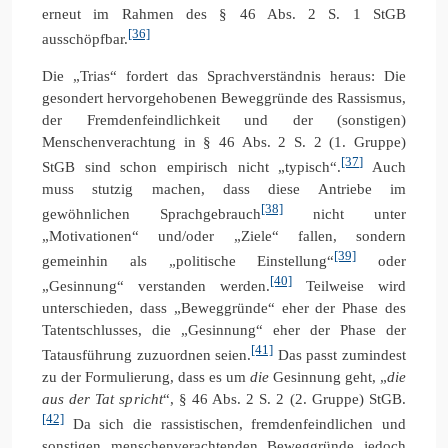
erneut im Rahmen des § 46 Abs. 2 S. 1 StGB
[36]
ausschöpfbar.
Die „Trias“ fordert das Sprachverständnis heraus: Die
gesondert hervorgehobenen Beweggründe des Rassismus,
der Fremdenfeindlichkeit und der (sonstigen)
Menschenverachtung in § 46 Abs. 2 S. 2 (1. Gruppe)
[37]
StGB sind schon empirisch nicht „typisch“.
Auch
muss stutzig machen, dass diese Antriebe im
[38]
gewöhnlichen Sprachgebrauch
nicht unter
„Motivationen“ und/oder „Ziele“ fallen, sondern
[39]
gemeinhin als „politische Einstellung“
oder
[40]
„Gesinnung“ verstanden werden.
Teilweise wird
unterschieden, dass „Beweggründe“ eher der Phase des
Tatentschlusses, die „Gesinnung“ eher der Phase der
[41]
Tatausführung zuzuordnen seien.
Das passt zumindest
zu der Formulierung, dass es um
die
Gesinnung geht, „
die
aus der Tat spricht
“, § 46 Abs. 2 S. 2 (2. Gruppe) StGB.
[42]
Da sich die rassistischen, fremdenfeindlichen und
sonstigen menschenverachtenden Beweggründe jedoch