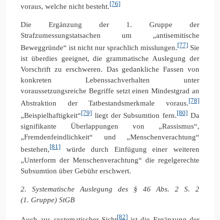
[76]
voraus, welche nicht besteht.
Die Ergänzung der 1. Gruppe der
Strafzumessungstatsachen um „antisemitische
[77]
Beweggründe“ ist nicht nur sprachlich misslungen.
Sie
ist überdies geeignet, die grammatische Auslegung der
Vorschrift zu erschweren. Das gedankliche Fassen von
konkreten Lebenssachverhalten unter
voraussetzungsreiche Begriffe setzt einen Mindestgrad an
[78]
Abstraktion der Tatbestandsmerkmale voraus.
[79]
[80]
„Beispielhaftigkeit“
liegt der Subsumtion fern.
Da
signifikante Überlappungen von „Rassismus“,
„Fremdenfeindlichkeit“ und „Menschenverachtung“
[81]
bestehen,
würde durch Einfügung einer weiteren
„Unterform der Menschenverachtung“ die regelgerechte
Subsumtion über Gebühr erschwert.
2. Systematische Auslegung des § 46 Abs. 2 S. 2
(1. Gruppe) StGB
[82]
Auch aus systematischer Sicht
ist die Ergänzung der