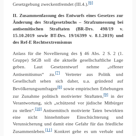
[6]
Gesetzgebung zweckentfremdet (III.4.).
II. Zusammenfassung des Entwurfs eines Gesetzes zur
Änderung des Strafgesetzbuchs – Strafzumessung bei
antisemitischen Straftaten (BR-Drs. 498/19 v.
15.10.2019 sowie BT-Drs. 19/16399 v. 8.1.2019) und
des Ref-E Rechtsextremismus
Anlass für die Novellierung des § 46 Abs. 2 S. 2 (1.
Gruppe) StGB soll die aktuelle gesellschaftliche Lage
geben. Laut Gesetzentwurf nehme „offener
[7]
Antisemitismus“ zu.
Vertreter aus Politik und
Gesellschaft sehen sich daher, u.a. gründend auf
[8]
Bevölkerungsumfragen
sowie empirischen Erhebungen
[9]
zur Zunahme politisch motivierter Straftaten,
in der
Verantwortung, sich „schützend vor jüdische Mitbürger
[10]
zu stellen“.
Antisemitisch motivierte Taten bewirkten
eine nicht hinnehmbare Einschüchterung und
Verunsicherung und damit eine Gefahr für das friedliche
[11]
Zusammenleben.
Konkret gehe es um verbale und