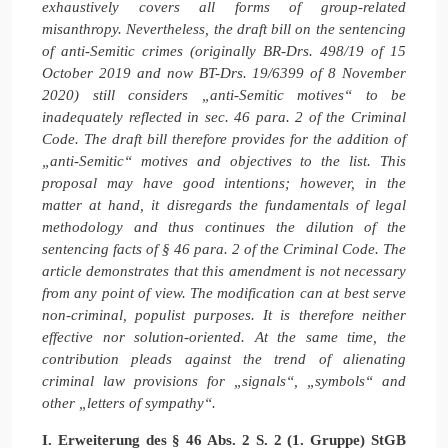
exhaustively covers all forms of group-related
misanthropy. Nevertheless, the draft bill on the sentencing
of anti-Semitic crimes (originally BR-Drs. 498/19 of 15
October 2019 and now BT-Drs. 19/6399 of 8 November
2020) still considers „anti-Semitic motives“ to be
inadequately reflected in sec. 46 para. 2 of the Criminal
Code. The draft bill therefore
provides for the addition of
„anti-Semitic“ motives and objectives to the list. This
proposal may have good intentions; however, in the
matter at hand, it disregards the fundamentals of legal
methodology and thus continues the dilution of the
sentencing facts of § 46 para. 2 of the Criminal Code. The
article demonstrates that this amendment is not necessary
from any point of view. The modification can at best serve
non-criminal, populist purposes. It is therefore neither
effective nor solution-oriented. At the same time, the
contribution pleads against the trend of alienating
criminal law provisions for „signals“, „symbols“ and
other „letters of sympathy“.
I. Erweiterung des § 46 Abs. 2 S. 2 (1. Gruppe) StGB