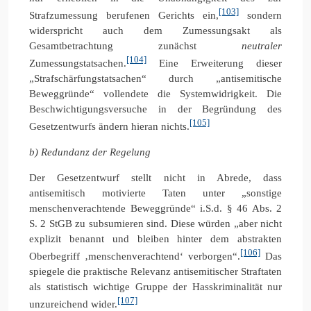
[103]
Strafzumessung berufenen Gerichts ein,
sondern
widerspricht auch dem Zumessungsakt als
Gesamtbetrachtung zunächst
neutraler
[104]
Zumessungstatsachen.
Eine Erweiterung dieser
„Strafschärfungstatsachen“ durch „antisemitische
Beweggründe“ vollendete die Systemwidrigkeit. Die
Beschwichtigungsversuche in der Begründung des
[105]
Gesetzentwurfs ändern hieran nichts.
b) Redundanz der Regelung
Der Gesetzentwurf stellt nicht in Abrede, dass
antisemitisch motivierte Taten unter „sonstige
menschenverachtende Beweggründe“ i.S.d. § 46 Abs. 2
S. 2 StGB zu subsumieren sind. Diese würden „aber nicht
explizit benannt und bleiben hinter dem abstrakten
[106]
Oberbegriff ‚menschenverachtend‘ verborgen“.
Das
spiegele die praktische Relevanz antisemitischer Straftaten
als statistisch wichtige Gruppe der Hasskriminalität nur
[107]
unzureichend wider.