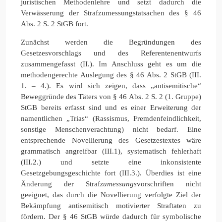
juristischen Methodenlehre und setzt dadurch die
Verwässerung der Strafzumessungstatsachen des § 46
Abs. 2 S. 2 StGB fort.
Zunächst werden die Begründungen des
Gesetzesvorschlags und des Referentenentwurfs
zusammengefasst (II.). Im Anschluss geht es um die
methodengerechte Auslegung des § 46 Abs. 2 StGB (III.
1. – 4.). Es wird sich zeigen, dass „antisemitische“
Beweggründe des Täters von § 46 Abs. 2 S. 2 (1. Gruppe)
StGB bereits erfasst sind und es einer Erweiterung der
namentlichen „Trias“ (Rassismus, Fremdenfeindlichkeit,
sonstige Menschenverachtung) nicht bedarf. Eine
entsprechende Novellierung des Gesetzestextes wäre
grammatisch angreifbar (III.1), systematisch fehlerhaft
(III.2.) und setzte eine inkonsistente
Gesetzgebungsgeschichte fort (III.3.). Überdies ist eine
Änderung der Straf
zumessungs
vorschriften nicht
geeignet, das durch die Novellierung verfolgte Ziel der
Bekämpfung antisemitisch motivierter Straftaten zu
fördern. Der § 46 StGB würde dadurch für symbolische