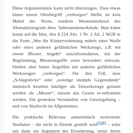
Diese Argumentation kann nicht überzeugen. Dass etwas
hinter einem Oberbegriff „verborgen“ bleibt, ist kein
Makel der Norm, sondern Wesensmerkmal des
Abstraktionsgrads ihrer Tatbestandsmerkmale. Man käme
kaum auf die Idee, den § 224 Abs. 1 Nr. 2 Alt. 2 StGB in
die Form „Wer die Körperverletzung mittels einer Waffe
oder eines anderen gefährlichen Werkzeugs,
z.B. mit
einem Messer
, begeht“ umzuformulieren, mit der
Begründung, Messerangriffe seien besonders relevant,
blieben aber hinter Angriffen mit anderen gefährlichen
Werkzeugen „verborgen“. Für den Fall, dass
„Schlagstöcke“ oder „sonstige stumpfe Gegenstände“
statistisch besehen häufiger als Tatwerkzeuge genutzt
werden als „Messer“, müsste das Gesetz re-reformiert
werden. Ein groteskes Verständnis von Gesetzgebung –
und von Strafrecht im Allgemeinen.
Die praktische Relevanz antisemitisch motivierter
[108]
Straftaten – die nicht in Abrede gestellt wird
– wäre
nur dann ein Argument der Erweiterung, wenn deren