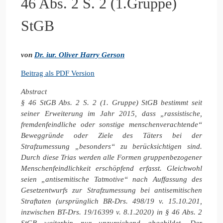
46 Abs. 2 S. 2 (1.Gruppe)
StGB
von
Dr. iur. Oliver Harry Gerson
Beitrag als PDF Version
Abstract
§
46 StGB Abs. 2 S. 2 (1. Gruppe) StGB bestimmt seit
seiner Erweiterung im Jahr 2015, dass „rassistische,
fremdenfeindliche oder sonstige menschenverachtende“
Beweggründe oder Ziele des Täters bei der
Strafzumessung „besonders“ zu berücksichtigen sind.
Durch diese Trias werden alle Formen gruppenbezogener
Menschenfeindlichkeit erschöpfend erfasst. Gleichwohl
seien „antisemitische Tatmotive“ nach Auffassung des
Gesetzentwurfs zur Strafzumessung bei antisemitischen
Straftaten (ursprünglich BR-Drs. 498/19 v. 15.10.201,
inzwischen
BT-Drs. 19/16399 v. 8.1.2020
) in § 46 Abs. 2
StGB weiterhin nur unzureichend abgebildet. Der