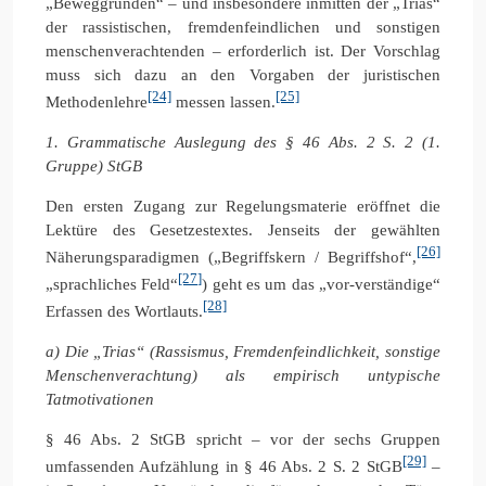
„Beweggründen“ – und insbesondere inmitten der „Trias“
der rassistischen, fremdenfeindlichen und sonstigen
menschenverachtenden – erforderlich ist. Der Vorschlag
muss sich dazu an den Vorgaben der juristischen
[24]
[25]
Methodenlehre
messen lassen.
1. Grammatische Auslegung des § 46 Abs. 2 S. 2 (1.
Gruppe) StGB
Den ersten Zugang zur Regelungsmaterie eröffnet die
Lektüre des Gesetzestextes. Jenseits der gewählten
[26]
Näherungsparadigmen („Begriffskern / Begriffshof“,
[27]
„sprachliches Feld“
) geht es um das „vor-verständige“
[28]
Erfassen des Wortlauts.
a) Die „Trias“ (Rassismus, Fremdenfeindlichkeit, sonstige
Menschenverachtung) als empirisch untypische
Tatmotivationen
§ 46 Abs. 2 StGB spricht – vor der sechs Gruppen
[29]
umfassenden Aufzählung in § 46 Abs. 2 S. 2 StGB
–