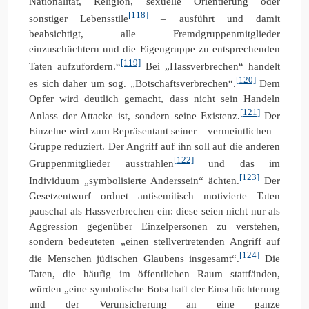
Nationalität, Religion, sexuelle Orientierung oder
[118]
sonstiger Lebensstile
– ausführt und damit
beabsichtigt, alle Fremdgruppenmitglieder
einzuschüchtern und die Eigengruppe zu entsprechenden
[119]
Taten aufzufordern.“
Bei „Hassverbrechen“ handelt
[120]
es sich daher um sog. „Botschaftsverbrechen“.
Dem
Opfer wird deutlich gemacht, dass nicht sein Handeln
[121]
Anlass der Attacke ist, sondern seine Existenz.
Der
Einzelne wird zum Repräsentant seiner – vermeintlichen –
Gruppe reduziert. Der Angriff auf ihn soll auf die anderen
[122]
Gruppenmitglieder ausstrahlen
und das im
[123]
Individuum „symbolisierte Anderssein“ ächten.
Der
Gesetzentwurf ordnet antisemitisch motivierte Taten
pauschal als Hassverbrechen ein: diese seien nicht nur als
Aggression gegenüber Einzelpersonen zu verstehen,
sondern bedeuteten „einen stellvertretenden Angriff auf
[124]
die Menschen jüdischen Glaubens insgesamt“.
Die
Taten, die häufig im öffentlichen Raum stattfänden,
würden „eine symbolische Botschaft der Einschüchterung
und der Verunsicherung an eine ganze