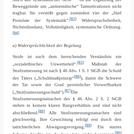
Beweggründe um „antisemitische“ Tatmotivationen nicht
tragbar. Sie verstößt gegen zumindest vier der „fünf
[83]
Postulate der Systematik“:
Widerspruchsfreiheit,
Nichtredundanz, Vollständigkeit, systematische Ordnung.
[84]
a) Widersprüchlichkeit der Regelung
Strafe ist nach dem herrschenden Verständnis ein
[85]
„sozialethisches Unwerturteil“.
Maßstab der
Strafzumessung ist nach § 46 Abs. 1 S. 1 StGB die
Schuld
[86]
des Täters („Schuldmaßprinzip“
), damit die Schwere
der Tat sowie der Grad persönlicher Vorwerfbarkeit
[87]
(„Strafzumessungsschuld“).
Die
Strafzumessungstatsachen des § 46 Abs. 2 S. 2 StGB
stehen in keinem klaren Rangverhältnis und sind nicht
[88]
abschließend.
Alle Strafzumessungstatsachen sind
gleichwertig. Ihre Gewichtung erfolgt erst durch den
[89]
tatrichterlichen Abwägungsvorgang.
Ein starres
[90]