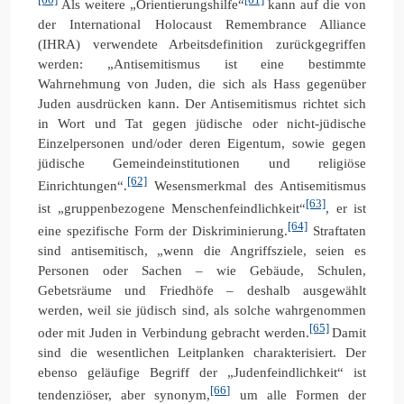
Als weitere „Orientierungshilfe“
kann auf die von
der International Holocaust Remembrance Alliance
(IHRA) verwendete Arbeitsdefinition zurückgegriffen
werden: „Antisemitismus ist eine bestimmte
Wahrnehmung von Juden, die sich als Hass gegenüber
Juden ausdrücken kann. Der Antisemitismus richtet sich
in Wort und Tat gegen jüdische oder nicht-jüdische
Einzelpersonen und/oder deren Eigentum, sowie gegen
jüdische Gemeindeinstitutionen und religiöse
[62]
Einrichtungen“.
Wesensmerkmal des Antisemitismus
[63]
ist „gruppenbezogene Menschenfeindlichkeit“
, er ist
[64]
eine spezifische Form der Diskriminierung.
Straftaten
sind antisemitisch, „wenn die Angriffsziele, seien es
Personen oder Sachen – wie Gebäude, Schulen,
Gebetsräume und Friedhöfe – deshalb ausgewählt
werden, weil sie jüdisch sind, als solche wahrgenommen
[65]
oder mit Juden in Verbindung gebracht werden.
Damit
sind die wesentlichen Leitplanken charakterisiert. Der
ebenso geläufige Begriff der „Judenfeindlichkeit“ ist
[66]
tendenziöser, aber synonym,
um alle Formen der