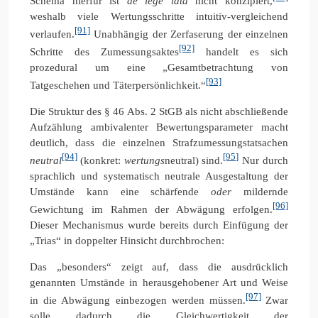
Schema hierfür ist
de lege lata
nicht konzipiert,
weshalb viele Wertungsschritte intuitiv-vergleichend
[91]
verlaufen.
Unabhängig der Zerfaserung der einzelnen
[92]
Schritte des Zumessungsaktes
handelt es sich
prozedural um eine „Gesamtbetrachtung von
[93]
Tatgeschehen und Täterpersönlichkeit.“
Die Struktur des § 46 Abs. 2 StGB als nicht abschließende
Aufzählung ambivalenter Bewertungsparameter macht
deutlich, dass die einzelnen Strafzumessungstatsachen
[94]
[95]
neutral
(konkret:
wertungs
neutral) sind.
Nur durch
sprachlich und systematisch neutrale Ausgestaltung der
Umstände kann eine schärfende
oder
mildernde
[96]
Gewichtung im Rahmen der Abwägung erfolgen.
Dieser Mechanismus wurde bereits durch Einfügung der
„Trias“ in doppelter Hinsicht durchbrochen:
Das „besonders“ zeigt auf, dass die ausdrücklich
genannten Umstände in herausgehobener Art und Weise
[97]
in die Abwägung einbezogen werden müssen.
Zwar
solle dadurch die Gleichwertigkeit der