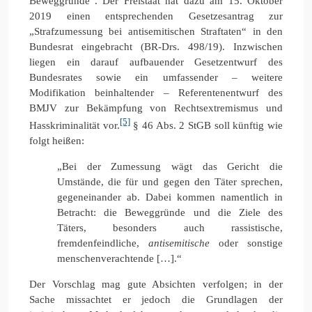
Beweggründe“. Der Freistaat hat dazu am 15. Oktober
2019 einen entsprechenden Gesetzesantrag zur
„Strafzumessung bei antisemitischen Straftaten“ in den
Bundesrat eingebracht (BR-Drs. 498/19). Inzwischen
liegen ein darauf aufbauender Gesetzentwurf des
Bundesrates sowie ein umfassender – weitere
Modifikation beinhaltender – Referentenentwurf des
BMJV zur Bekämpfung von Rechtsextremismus und
[5]
Hasskriminalität vor.
§ 46 Abs. 2 StGB soll künftig wie
folgt heißen:
„Bei der Zumessung wägt das Gericht die
Umstände, die für und gegen den Täter sprechen,
gegeneinander ab. Dabei kommen namentlich in
Betracht: die Beweggründe und die Ziele des
Täters, besonders auch rassistische,
fremdenfeindliche,
antisemitische
oder sonstige
menschenverachtende […].“
Der Vorschlag mag gute Absichten verfolgen; in der
Sache missachtet er jedoch die Grundlagen der