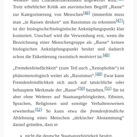
Trotz erheblicher Kritik am atavistischen Begriff „Rasse“
[46]
zur Kategorisierung von Menschen
(immerhin muss
[47]
man „in Rassen denken“ um Rassismus zu erkennen
)
ist der biologische/biologistische Anknüpfungspunkt klar
konturiert. Unscharf wird die Verwendung erst, wenn die
Bezeichnung einer Menschengruppe als „Rasse“ keinen
biologischen Anknüpfungspunkt besitzt und dadurch
[48]
schon die Etikettierung
rassistisch motiviert
ist.
„Fremdenfeindlichkeit“ (zum Teil auch „Xenophobie“) ist
[49]
phänomenologisch weiter als „Rassismus“.
Zwar kann
Fremdenfeindlichkeit sich auch auf tatsächliche oder
[50]
[51]
behauptete Merkmale der „Rasse“
beziehen.
Sie ist
aber ohne Weiteres auf Staatsangehörigkeiten, Ethnien,
Sprachen, Religionen und sonstige Verhaltensweisen
[52]
erweiterbar.
So kann etwa die
fremdenfeindliche
Ablehnung eines Menschen „türkischer Abstammung“
darauf gründen, dass er
nicht die deutsche Staatsangehörigkeit besitzt,