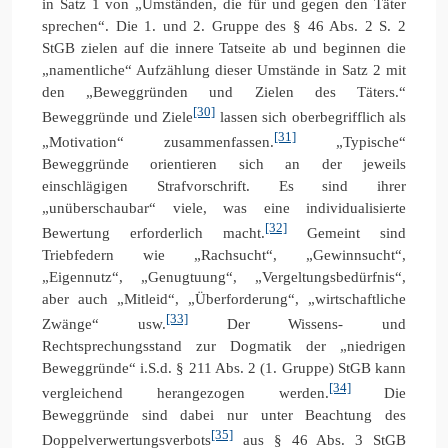
in Satz 1 von „Umständen, die für und gegen den Täter
sprechen“. Die 1. und 2. Gruppe des § 46 Abs. 2 S. 2
StGB zielen auf die innere Tatseite ab und beginnen die
„namentliche“ Aufzählung dieser Umstände in Satz 2 mit
den „Beweggründen und Zielen des Täters.“
[30]
Beweggründe und Ziele
lassen sich oberbegrifflich als
[31]
„Motivation“ zusammenfassen.
„Typische“
Beweggründe orientieren sich an der jeweils
einschlägigen Strafvorschrift. Es sind ihrer
„unüberschaubar“ viele, was eine individualisierte
[32]
Bewertung erforderlich macht.
Gemeint sind
Triebfedern wie „Rachsucht“, „Gewinnsucht“,
„Eigennutz“, „Genugtuung“, „Vergeltungsbedürfnis“,
aber auch „Mitleid“, „Überforderung“, „wirtschaftliche
[33]
Zwänge“ usw.
Der Wissens- und
Rechtsprechungsstand zur Dogmatik der „niedrigen
Beweggründe“ i.S.d. § 211 Abs. 2 (1. Gruppe) StGB kann
[34]
vergleichend herangezogen werden.
Die
Beweggründe sind dabei nur unter Beachtung des
[35]
Doppelverwertungsverbots
aus § 46 Abs. 3 StGB