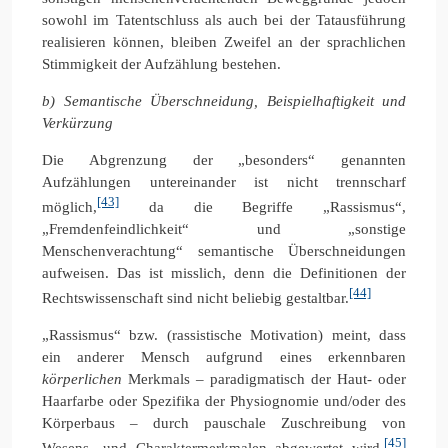
sowohl im Tatentschluss als auch bei der Tatausführung
realisieren können, bleiben Zweifel an der sprachlichen
Stimmigkeit der Aufzählung bestehen.
b) Semantische Überschneidung, Beispielhaftigkeit und
Verkürzung
Die Abgrenzung der „besonders“ genannten
Aufzählungen untereinander ist nicht trennscharf
[43]
möglich,
da die Begriffe „Rassismus“,
„Fremdenfeindlichkeit“ und „sonstige
Menschenverachtung“ semantische Überschneidungen
aufweisen. Das ist misslich, denn die Definitionen der
[44]
Rechtswissenschaft sind nicht beliebig gestaltbar.
„Rassismus“ bzw. (rassistische Motivation) meint, dass
ein anderer Mensch aufgrund eines erkennbaren
körperlichen
Merkmals – paradigmatisch der Haut- oder
Haarfarbe oder Spezifika der Physiognomie und/oder des
Körperbaus – durch pauschale Zuschreibung von
[45]
Wesens- und Charaktermerkmalen abgewertet wird.