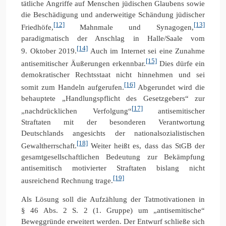
tätliche Angriffe auf Menschen jüdischen Glaubens sowie
die Beschädigung und anderweitige Schändung jüdischer
[12]
[13]
Friedhöfe,
Mahnmale und Synagogen,
paradigmatisch der Anschlag in Halle/Saale vom
[14]
9. Oktober 2019.
Auch im Internet sei eine Zunahme
[15]
antisemitischer Äußerungen erkennbar.
Dies dürfe ein
demokratischer Rechtsstaat nicht hinnehmen und sei
[16]
somit zum Handeln aufgerufen.
Abgerundet wird die
behauptete „Handlungspflicht des Gesetzgebers“ zur
[17]
„nachdrücklichen Verfolgung“
antisemitischer
Straftaten mit der besonderen Verantwortung
Deutschlands angesichts der nationalsozialistischen
[18]
Gewaltherrschaft.
Weiter heißt es, dass das StGB der
gesamtgesellschaftlichen Bedeutung zur Bekämpfung
antisemitisch motivierter Straftaten bislang nicht
[19]
ausreichend Rechnung trage.
Als Lösung soll die Aufzählung der Tatmotivationen in
§ 46 Abs. 2 S. 2 (1. Gruppe) um „antisemitische“
Beweggründe erweitert werden. Der Entwurf schließe sich