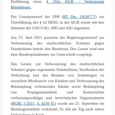
Einführung eines
§ 192a StGB – Verhetzende
Beleidigung.
Der Gesetzentwurf der FDP (
BT Drs. 19/28777
) zur
Überführung des § 42 BDSG in das StGB wurde mit den
Stimmen der CDU/CSU, SPD und AfD abgelehnt.
Am 25. Juni 2021 passierte der Regierungsentwurf zur
Verbesserung des strafrechtlichen Schutzes gegen
Feindeslisten bereits den Bundesrat. Das Gesetz wird nun
dem Bundespräsidenten zur Unterschrift vorgelegt.
Das Gesetz zur Verbesserung des strafrechtlichen
Schutzes gegen sogenannte Feindeslisten, Strafbarkeit der
Verbreitung und des Besitzes von Anleitungen zu
sexuellem Missbrauch von Kindern und Verbesserung der
Bekämpfung verhetzender Inhalte sowie Bekämpfung
von Propagandamitteln und Kennzeichen
verfassungswidriger und terroristischer Organisationen
(
BGBl. I 2021, S. 4250 ff.
) wurde am 21. September im
Bundesgesetzblatt verkündet. Es tritt am Tag nach seiner
Verkündung in Kraft.