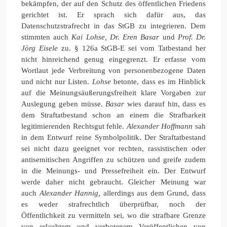
bekämpfen, der auf den Schutz des öffentlichen Friedens
gerichtet ist. Er sprach sich dafür aus, das
Datenschutzstrafrecht in das StGB zu integrieren. Dem
stimmten auch
Kai Lohse,
Dr. Eren Basar
und
Prof. Dr.
Jörg Eisele
zu. § 126a StGB-E sei vom Tatbestand her
nicht hinreichend genug eingegrenzt. Er erfasse vom
Wortlaut jede Verbreitung von personenbezogene Daten
und nicht nur Listen.
Lohse
betonte, dass es im Hinblick
auf die Meinungsäußerungsfreiheit klare Vorgaben zur
Auslegung geben müsse.
Basar
wies darauf hin, dass es
dem Straftatbestand schon an einem die Strafbarkeit
legitimierenden Rechtsgut fehle.
Alexander Hoffmann
sah
in dem Entwurf reine Symbolpolitik. Der Straftatbestand
sei nicht dazu geeignet vor rechten, rassistischen oder
antisemitischen Angriffen zu schützen und greife zudem
in die Meinungs- und Pressefreiheit ein. Der Entwurf
werde daher nicht gebraucht. Gleicher Meinung war
auch
Alexander Hannig,
allerdings aus dem Grund, dass
es weder strafrechtlich überprüfbar, noch der
Öffentlichkeit zu vermitteln sei, wo die strafbare Grenze
von erlaubtem und verbotenem Veröffentlichen von