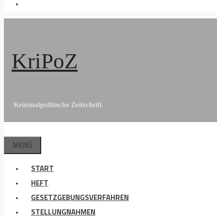
KriPoZ
Kriminalpolitische Zeitschrift
MENÜ
START
HEFT
GESETZGEBUNGSVERFAHREN
STELLUNGNAHMEN