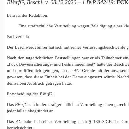
BVerfG, Beschl. v. 08.12.2020 – 1 BvR 842/19
:
FCK
Leitsatz der Redaktion:
Eine strafrechtliche Verurteilung wegen Beleidigung einer kl
Sachverhalt:
Der Beschwerdeführer hat sich mit seiner Verfassungsbeschwerde ge
Nach den tatgerichtlichen Feststellungen war er als Teilnehmer 
„Fuck Beweissicherungs- und Festnahmeeinheit“ hatte der Beschwe
und dort öffentlich getragen, so das
AG
. Gerade mit der anwesend
gewesen, dass diese Einheit bei der Demo eingesetzt würde. Nachde
demselben Aufdruck getragen hatte.
Entscheidung des
BVerfG
:
Das
BVerfG
sah in der strafgerichtlichen Verurteilung einen gerech
jedenfalls unbegründet an.
Das
AG
habe bei seiner Verurteilung nach § 185 StGB das Grund
berücksichtigt.