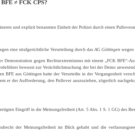
 BFE ≠ FCK CPS?
eineren und explizit benannten Einheit der Polizei durch einen Pullovera
gen eine strafgerichtliche Verurteilung durch das
AG Göttingen
wegen 
einer Demonstration gegen Rechtsextremismus mit einem „FCK BFE“-Auf
rdeführer bewusst zur Verächtlichmachung der bei der Demo anwesende
en BFE aus Göttingen hatte der Verurteilte in der Vergangenheit ver
m er der Aufforderung, den Pullover auszuziehen, zögerlich nachgekomm
tfertigten Eingriff in die Meinungsfreiheit (Art. 5 Abs. 1 S. 1 GG) des
recht der Meinungsfreiheit im Blick gehabt und die verfassungsre