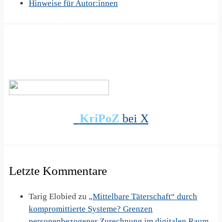
Hinweise für Autor:innen
KriPoZ
bei X
Letzte Kommentare
Tarig Elobied
zu
„Mittelbare Täterschaft“ durch
kompromittierte Systeme? Grenzen
personenbezogener Zurechnung im digitalen Raum