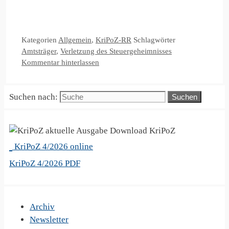
Kategorien
Allgemein
,
KriPoZ-RR
Schlagwörter
Amtsträger
,
Verletzung des Steuergeheimnisses
Kommentar hinterlassen
Suchen nach:
KriPoZ
KriPoZ 4/2026 online
KriPoZ 4/2026 PDF
Archiv
Newsletter