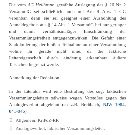
Die vom
AG Heilbronn
gewählte Auslegung des § 26 Nr. 2
VersammlG sei schließlich auch mit Art. 8 Abs. 1 GG
vereinbar, denn sie sei geeignet einer Aushöhlung des
Anmeldegebots aus § 14 Abs. 1 VersammlG bei nur geringer
und damit verhältnismäßiger Einschränkung der
Versammlungsfreiheit entgegenzuwirken. Die Gefahr einer
Sanktionierung der bloßen Teilnahme an einer Versammlung
wohne ihr gerade nicht inne, da die faktische
Leitereigenschaft durch eindeutig erkennbare äußere
Tatsachen begrenzt werde.
Anmerkung der Redaktion:
In der Literatur wird eine Bestrafung des sog. faktischen
Versammlungsleiters teilweise wegen Verstoßes gegen das
Analogieverbot abgelehnt (so z.B. Breitbach,
NJW 1984,
841-846
).
Kategorien
Allgemein
,
KriPoZ-RR
Schlagwörter
Analogieverbot
,
faktischer Versammlungsleiter
,