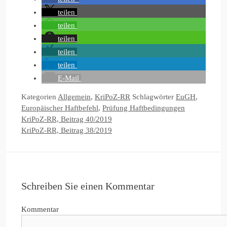
teilen
teilen
teilen
teilen
teilen
E-Mail
Kategorien
Allgemein
,
KriPoZ-RR
Schlagwörter
EuGH
,
Europäischer Haftbefehl
,
Prüfung Haftbedingungen
KriPoZ-RR, Beitrag 40/2019
KriPoZ-RR, Beitrag 38/2019
Schreiben Sie einen Kommentar
Kommentar