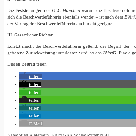
Die Feststellungen des
OLG München
warum die Beschwerdeführer
sich die Beschwerdeführerin ebenfalls wendet – ist nach dem
BVer
der Vortrag der Beschwerdeführerin auch nicht geeignet.
III. Gesetzlicher Richter
Zuletzt macht die Beschwerdeführerin geltend, der Begriff der „
gebotene Zurückweisung unterlassen wird, so das
BVerfG
. Eine eig
Diesen Beitrag teilen
teilen
teilen
teilen
teilen
teilen
teilen
E-Mail
Kategorien
Allgemein
,
KriPoZ-RR
Schlagwörter
NSU