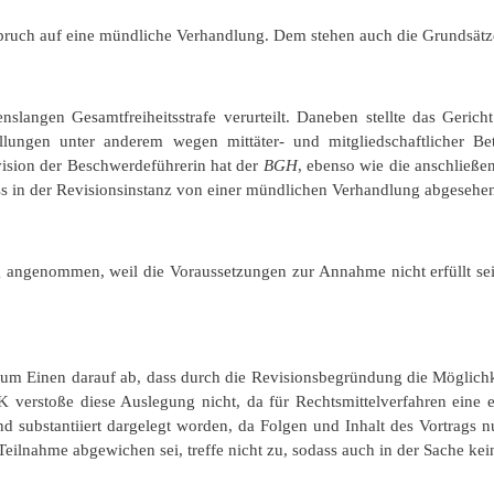
nspruch auf eine mündliche Verhandlung. Dem stehen auch die Grundsät
nslangen Gesamtfreiheitsstrafe verurteilt. Daneben stellte das Geri
llungen unter anderem wegen mittäter- und mitgliedschaftlicher Bet
vision der Beschwerdeführerin hat der
BGH
, ebenso wie die anschließ
ass in der Revisionsinstanz von einer mündlichen Verhandlung abgesehe
 angenommen, weil die Voraussetzungen zur Annahme nicht erfüllt sei
 zum Einen darauf ab, dass durch die Revisionsbegründung die Möglichk
verstoße diese Auslegung nicht, da für Rechtsmittelverfahren eine 
d substantiiert dargelegt worden, da Folgen und Inhalt des Vortrags n
eilnahme abgewichen sei, treffe nicht zu, sodass auch in der Sache ke