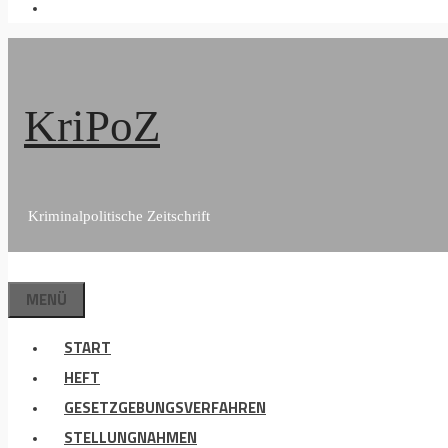
KriPoZ
Kriminalpolitische Zeitschrift
MENÜ
START
HEFT
GESETZGEBUNGSVERFAHREN
STELLUNGNAHMEN