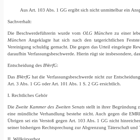
Aus Art. 103 Abs. 1 GG ergibt sich nicht unmittelbar ein A
Sachverhalt:
Die Beschwerdeführerin wurde vom
OLG München
zu einer lebe
München
Angeklagte hat sich nach den tatgerichtlichen Festste
Vereinigung schuldig gemacht. Die gegen das Urteil eingelegte Re
daraufhin Verfassungsbeschwerde. Hierin rügt sie insbesondere, d
Entscheidung des
BVerfG
:
Das
BVerfG
hat die Verfassungsbeschwerde nicht zur Entscheidung
Art. 3 Abs. 1 GG oder Art. 101 Abs. 1 S. 2 GG ersichtlich.
I. Rechtliches Gehör
Die
Zweite Kammer des Zweiten Senats
stellt in ihrer Begründung
eine mündliche Verhandlung bestehe nicht. Auch gegen die EMRK 
Übrigen sei ein Verstoß gegen Art. 103 Abs. 1 GG nicht hinreichen
seiner bisherigen Rechtsprechung zur Abgrenzung Täterschaft und T
II. Willkürverbot