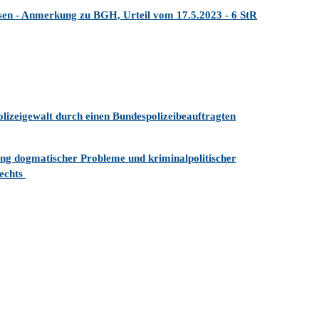
sen - Anmerkung zu BGH, Urteil vom 17.5.2023 - 6 StR
lizeigewalt durch einen Bundespolizeibeauftragten
ung dogmatischer Probleme und kriminalpolitischer
rechts