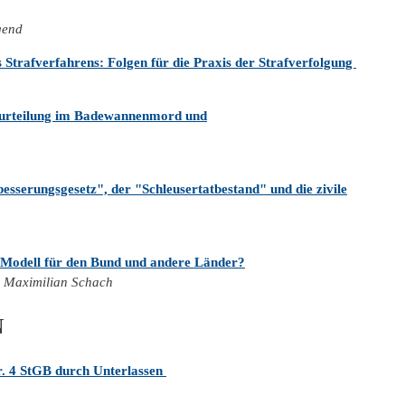
igend
Strafverfahrens: Folgen für die Praxis der Strafverfolgung
 Verurteilung im Badewannenmord und
esserungsgesetz", der "Schleusertatbestand" und die zivile
 Modell für den Bund und andere Länder?
nd Maximilian Schach
N
Nr. 4 StGB durch Unterlassen