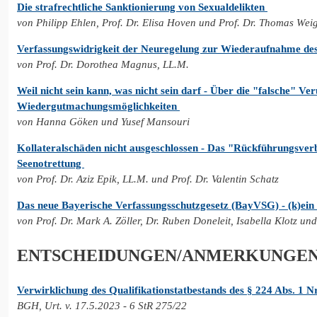
Die strafrechtliche Sanktionierung von Sexualdelikten
von Philipp Ehlen, Prof. Dr. Elisa Hoven und Prof. Dr. Thomas We
Verfassungswidrigkeit der Neuregelung zur Wiederaufnahme des 
von Prof. Dr. Dorothea Magnus, LL.M.
Weil nicht sein kann, was nicht sein darf - Über die "falsche"
Wiedergutmachungsmöglichkeiten
von Hanna Göken und Yusef Mansouri
Kollateralschäden nicht ausgeschlossen - Das "Rückführungsverb
Seenotrettung
von Prof. Dr. Aziz Epik, LL.M. und Prof. Dr. Valentin Schatz
Das neue Bayerische Verfassungsschutzgesetz (BayVSG) - (k)ein
von Prof. Dr. Mark A. Zöller, Dr. Ruben Doneleit, Isabella Klotz u
ENTSCHEIDUNGEN/ANMERKUNGE
Verwirklichung des Qualifikationstatbestands des § 224 Abs. 1 
BGH, Urt. v. 17.5.2023 - 6 StR 275/22