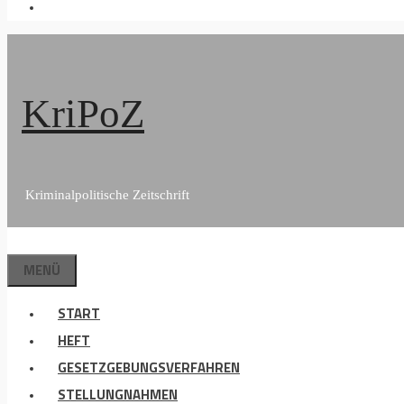
KriPoZ
Kriminalpolitische Zeitschrift
MENÜ
START
HEFT
GESETZGEBUNGSVERFAHREN
STELLUNGNAHMEN