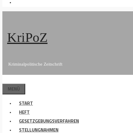
KriPoZ
Kriminalpolitische Zeitschrift
MENÜ
START
HEFT
GESETZGEBUNGSVERFAHREN
STELLUNGNAHMEN