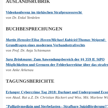
AUSLANDSRUBRIK
Videokonferenz im türkischen Strafprozessrecht
von Dr. Erdal Yerdelen
BUCHBESPRECHUNGEN
Martin Henssler/Elisa Hoven/Michael Kubiciel/Thomas Weigend
:
Grundfragen eines modernen Verbandsstrafrechts
von Prof. Dr. Anja Schiemann
Sara Brinkmann
: Zum Anwendungsbereich der §§ 359 ff. StPO
Möglichkeiten und Grenzen der Fehlerkorrektur über das straf
von Anke Arkenau
TAGUNGSBERICHTE
Erlanger Cybercrime Tag 2018: Darknet und Underground Ec
von Akad. Rat a.Z. Dr. Christian Rückert und Wiss. Mit. Marlene W
"Palliativmedizin und Sterbefasten - Strafbare Suizidförderung?