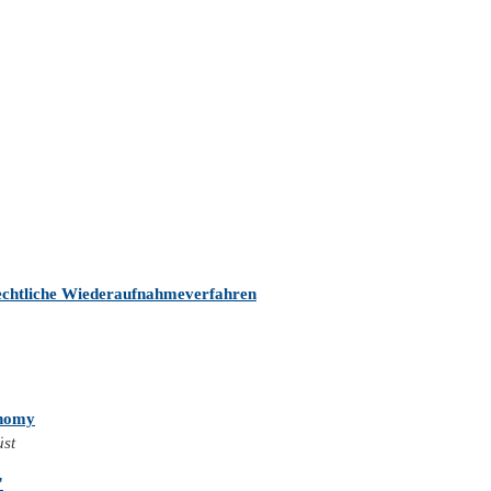
rechtliche Wiederaufnahmeverfahren
onomy
üst
"