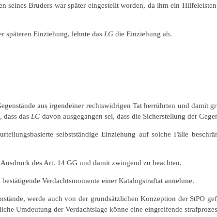
n seines Bruders war später eingestellt worden, da ihm ein Hilfeleist
r späteren Einziehung, lehnte das
LG
die Einziehung ab.
Gegenstände aus irgendeiner rechtswidrigen Tat herrührten und damit g
n, dass das
LG
davon ausgegangen sei, dass die Sicherstellung der Gegen
rteilungsbasierte selbstständige Einziehung auf solche Fälle beschrä
n Ausdruck des Art. 14 GG und damit zwingend zu beachten.
 bestätigende Verdachtsmomente einer Katalogstraftat annehme.
genstände, werde auch von der grundsätzlichen Konzeption der StPO ge
liche Umdeutung der Verdachtslage könne eine eingreifende strafprozes