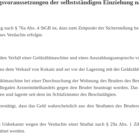
voraussetzungen der selbstständigen Einziehung n
 nach § 76a Abs. 4 StGB ist, dass zum Zeitpunkt der Sicherstellung ber
es Verdachts erfolgte.
den Verfall einer Geldzählmaschine und eines Auszahlungsanspruchs v
 aus dem Verkauf von Kokain und sei vor der Lagerung mit der Geldzäh
Zählmaschine bei einer Durchsuchung der Wohnung des Bruders des Besc
legalen Arzneimittelhandels gegen den Bruder beantragt worden. Das
den und lagerte seit dem im Schlafzimmer des Beschuldigten.
tätigt, dass das Geld wahrscheinlich aus den Straftaten des Bruder
 Unbekannt wegen des Verdachts einer Straftat nach § 29a Abs. 1 Zif
rdnet worden.