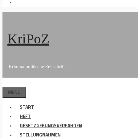
KriPoZ
Kriminalpolitische Zeitschrift
MENÜ
START
HEFT
GESETZGEBUNGSVERFAHREN
STELLUNGNAHMEN