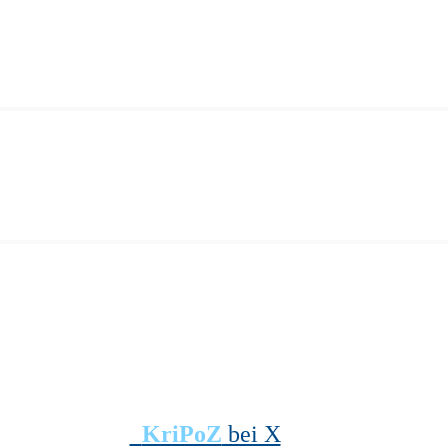
KriPoZ
bei X