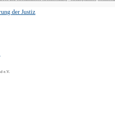
ung der Justiz
.
d e.V.