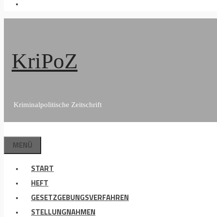
KriPoZ
Kriminalpolitische Zeitschrift
MENÜ
START
HEFT
GESETZGEBUNGSVERFAHREN
STELLUNGNAHMEN