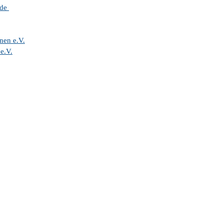
nde
nen e.V.
e.V.