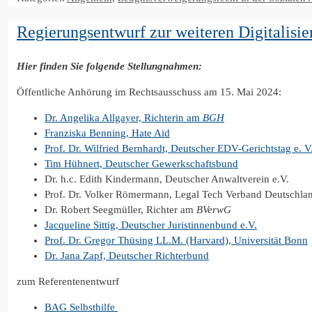
Regierungsentwurf zur weiteren Digitalisier
Hier finden Sie folgende Stellungnahmen:
Öffentliche Anhörung im Rechtsausschuss am 15. Mai 2024:
Dr. Angelika Allgayer, Richterin am
BGH
Franziska Benning, Hate Aid
Prof. Dr. Wilfried Bernhardt, Deutscher EDV-Gerichtstag e. V
Tim Hühnert, Deutscher Gewerkschaftsbund
Dr. h.c. Edith Kindermann, Deutscher Anwaltverein e.V.
Prof. Dr. Volker Römermann, Legal Tech Verband Deutschlan
Dr. Robert Seegmüller, Richter am
BVerwG
Jacqueline Sittig, Deutscher Juristinnenbund e.V.
Prof. Dr. Gregor Thüsing LL.M. (Harvard), Universität Bonn
Dr. Jana Zapf, Deutscher Richterbund
zum Referentenentwurf
BAG Selbsthilfe